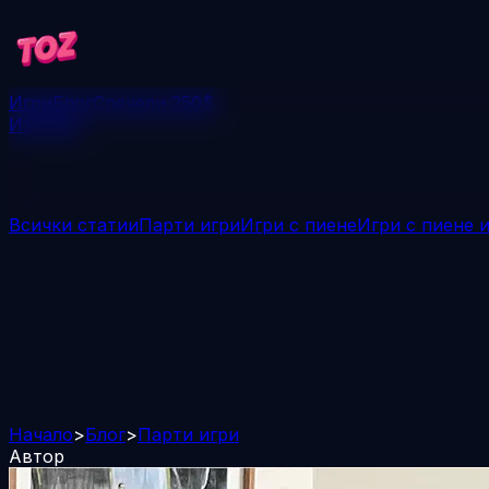
Игри
Блог
Спечели 250$
Изтегли
Всички статии
Парти игри
Игри с пиене
Игри с пиене 
Начало
>
Блог
>
Парти игри
Автор