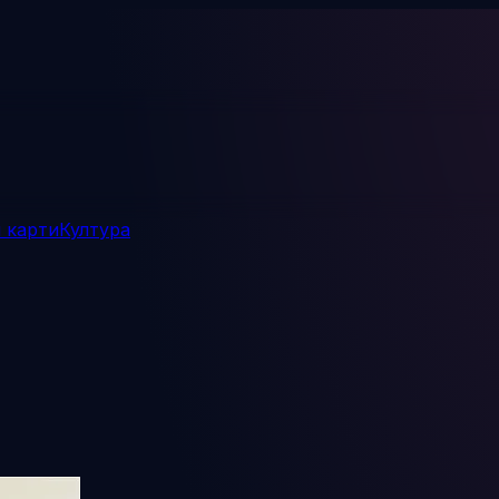
и карти
Култура