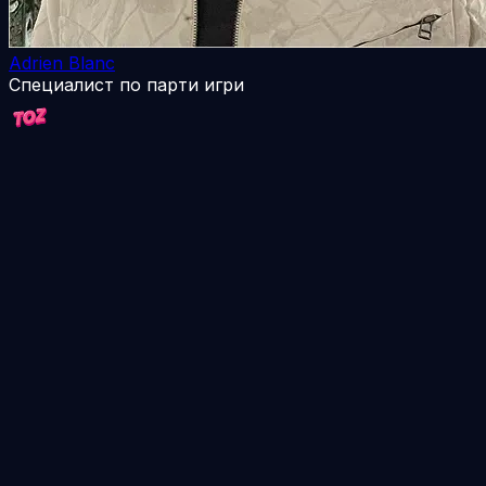
Adrien Blanc
Специалист по парти игри