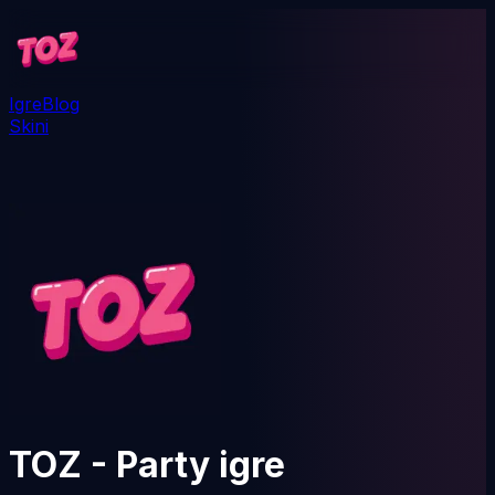
Igre
Blog
Skini
TOZ - Party igre