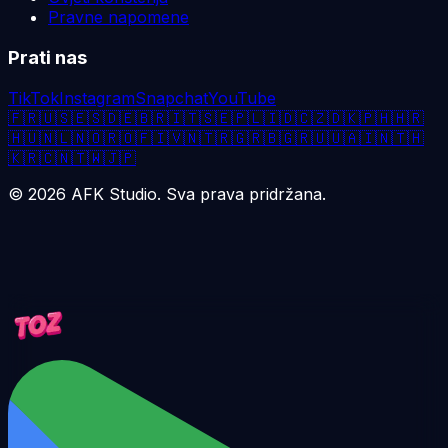
Pravne napomene
Prati nas
TikTok
Instagram
Snapchat
YouTube
🇫🇷
🇺🇸
🇪🇸
🇩🇪
🇧🇷
🇮🇹
🇸🇪
🇵🇱
🇮🇩
🇨🇿
🇩🇰
🇵🇭
🇭🇷
🇭🇺
🇳🇱
🇳🇴
🇷🇴
🇫🇮
🇻🇳
🇹🇷
🇬🇷
🇧🇬
🇷🇺
🇺🇦
🇮🇳
🇹🇭
🇰🇷
🇨🇳
🇹🇼
🇯🇵
©
2026
AFK Studio. Sva prava pridržana.