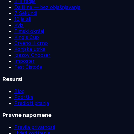
Bi li radije
Da ili ne — bez objašnjavanja
7 Sekundi
10 je ali
Kviz
Timski okršaj
King's Cup
Crveno ili crno
Konjska utrka
Izazov Chooser
Imposter
Test Čistoće
Resursi
Blog
Podrška
Predloži pitanja
Pravne napomene
Pravila privatnosti
Uvjeti korištenja