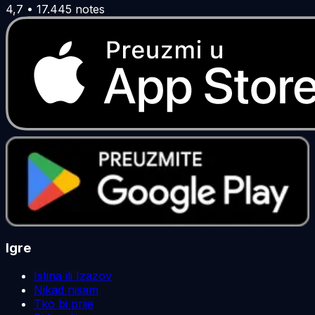
4,7
•
17.445
notes
Igre
Istina ili Izazov
Nikad nisam
Tko bi prije