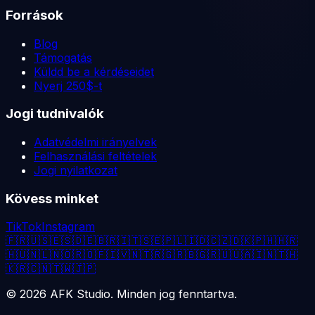
Források
Blog
Támogatás
Küldd be a kérdéseidet
Nyerj 250$-t
Jogi tudnivalók
Adatvédelmi irányelvek
Felhasználási feltételek
Jogi nyilatkozat
Kövess minket
TikTok
Instagram
🇫🇷
🇺🇸
🇪🇸
🇩🇪
🇧🇷
🇮🇹
🇸🇪
🇵🇱
🇮🇩
🇨🇿
🇩🇰
🇵🇭
🇭🇷
🇭🇺
🇳🇱
🇳🇴
🇷🇴
🇫🇮
🇻🇳
🇹🇷
🇬🇷
🇧🇬
🇷🇺
🇺🇦
🇮🇳
🇹🇭
🇰🇷
🇨🇳
🇹🇼
🇯🇵
©
2026
AFK Studio. Minden jog fenntartva.