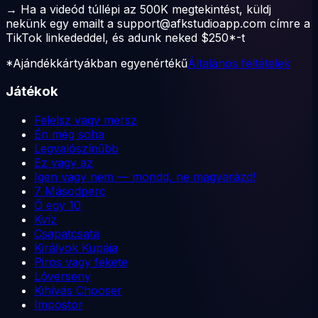
→
Ha a videód túllépi az
500K megtekintést
, küldj
nekünk egy emailt a
support@afkstudioapp.com
címre a
TikTok linkededdel, és adunk neked
$250*
-t
*Ajándékkártyákban egyenértékű
Általános feltételek
Játékok
Felelsz vagy mersz
Én még soha
Legvalószínűbb
Ez vagy az
Igen vagy nem — mondd, ne magyarázd!
7 Másodperc
Ő egy 10
Kvíz
Csapatcsata
Királyok Kupája
Piros vagy fekete
Lóverseny
Kihívás Chooser
Impostor