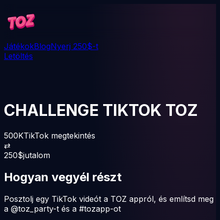
Játékok
Blog
Nyerj 250$-t
Letöltés
CHALLENGE TIKTOK TOZ
500K
TikTok megtekintés
⇄
250
$
jutalom
Hogyan vegyél részt
Posztolj egy TikTok videót a TOZ appról, és említsd meg
a
@toz_party
-t és a
#tozapp
-ot