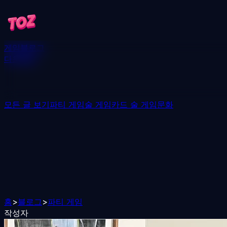
게임
블로그
다운로드
모든 글 보기
파티 게임
술 게임
카드 술 게임
문화
홈
>
블로그
>
파티 게임
작성자