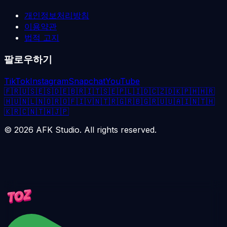
개인정보처리방침
이용약관
법적 고지
팔로우하기
TikTok
Instagram
Snapchat
YouTube
🇫🇷
🇺🇸
🇪🇸
🇩🇪
🇧🇷
🇮🇹
🇸🇪
🇵🇱
🇮🇩
🇨🇿
🇩🇰
🇵🇭
🇭🇷
🇭🇺
🇳🇱
🇳🇴
🇷🇴
🇫🇮
🇻🇳
🇹🇷
🇬🇷
🇧🇬
🇷🇺
🇺🇦
🇮🇳
🇹🇭
🇰🇷
🇨🇳
🇹🇼
🇯🇵
©
2026
AFK Studio. All rights reserved.