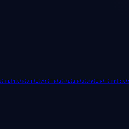

🇳🇱
🇳🇴
🇷🇴
🇫🇮
🇻🇳
🇹🇷
🇬🇷
🇧🇬
🇷🇺
🇺🇦
🇮🇳
🇹🇭
🇰🇷
🇨