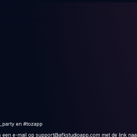
_party
en
#tozapp
s een e-mail op
support@afkstudioapp.com
met de link naa