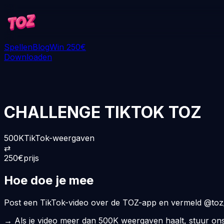
Spellen
Blog
Win 250€
Downloaden
CHALLENGE TIKTOK TOZ
500K
TikTok-weergaven
⇄
250
€
prijs
Hoe doe je mee
Post een TikTok-video over de TOZ-app en vermeld
@toz
→
Als je video meer dan
500K weergaven
haalt, stuur on