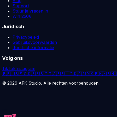
Blog
Support
Stuur je vragen in
Win 250€
Juridisch
Privacybeleid
Gebruiksvoorwaarden
Juridische informatie
Volg ons
TikTok
Instagram
🇫🇷
🇺🇸
🇪🇸
🇩🇪
🇧🇷
🇮🇹
🇸🇪
🇵🇱
🇮🇩
🇨🇿
🇩🇰
🇵🇭
🇭🇷
🇭
©
2026
AFK Studio. Alle rechten voorbehouden.