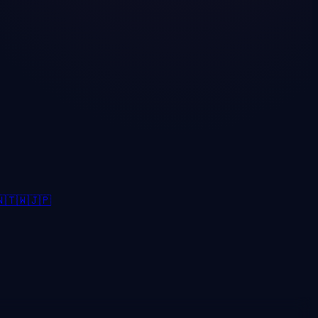

🇹🇼
🇯🇵