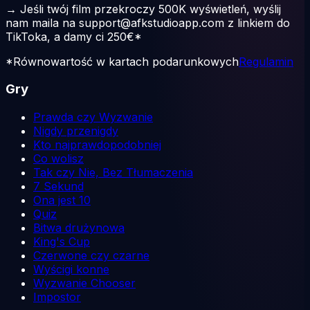
→
Jeśli twój film przekroczy
500K wyświetleń
, wyślij
nam maila na
support@afkstudioapp.com
z linkiem do
TikToka, a damy ci
250€*
*Równowartość w kartach podarunkowych
Regulamin
Gry
Prawda czy Wyzwanie
Nigdy przenigdy
Kto najprawdopodobniej
Co wolisz
Tak czy Nie, Bez Tłumaczenia
7 Sekund
Ona jest 10
Quiz
Bitwa drużynowa
King's Cup
Czerwone czy czarne
Wyścigi konne
Wyzwanie Chooser
Impostor