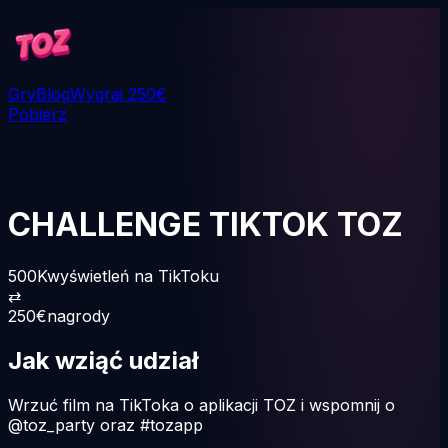
Gry
Blog
Wygraj 250€
Pobierz
CHALLENGE TIKTOK TOZ
500K
wyświetleń na TikToku
⇄
250
€
nagrody
Jak wziąć udział
Wrzuć film na TikToka o aplikacji TOZ i wspomnij o
@toz_party
oraz
#tozapp