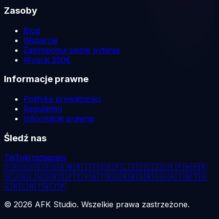
Zasoby
Blog
Wsparcie
Zaproponuj swoje pytania
Wygraj 250€
Informacje prawne
Polityka prywatności
Regulamin
Informacje prawne
Śledź nas
TikTok
Instagram
🇫🇷
🇺🇸
🇪🇸
🇩🇪
🇧🇷
🇮🇹
🇸🇪
🇵🇱
🇮🇩
🇨🇿
🇩🇰
🇵🇭
🇭🇷
🇭🇺
🇳🇱
🇳🇴
🇷🇴
🇫🇮
🇻🇳
🇹🇷
🇬🇷
🇧🇬
🇷🇺
🇺🇦
🇮🇳
🇹🇭
🇰🇷
🇨🇳
🇹🇼
🇯🇵
©
2026
AFK Studio. Wszelkie prawa zastrzeżone.