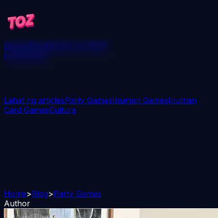
Games
Blog
Manalo ng 250$
I-download
Lahat ng articles
Party Games
Inuman Games
Inuman
Card Games
Culture
Home
>
Blog
>
Party Games
Author