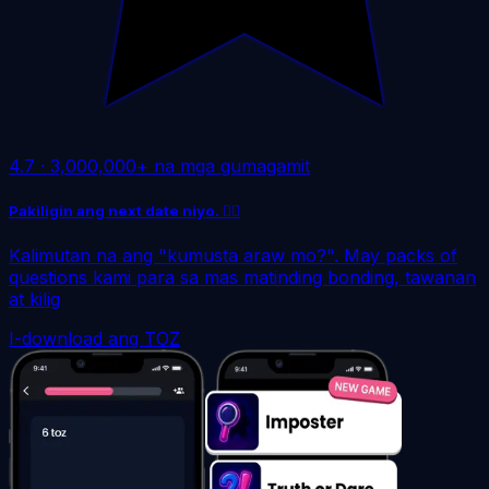
4.7
·
3,000,000+ na mga gumagamit
Pakiligin ang next date niyo. ❤️‍🔥
Kalimutan na ang "kumusta araw mo?". May packs of
questions kami para sa mas matinding bonding, tawanan
at kilig
I-download ang TOZ