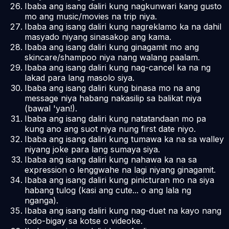
Ibaba ang isang daliri kung nagkunwari kang gusto
mo ang music/movies na trip niya.
Ibaba ang isang daliri kung nagreklamo ka na dahil
masyado niyang sinasakop ang kama.
Ibaba ang isang daliri kung ginagamit mo ang
skincare/shampoo niya nang walang paalam.
Ibaba ang isang daliri kung nag-cancel ka na ng
lakad para lang masolo siya.
Ibaba ang isang daliri kung binasa mo na ang
message niya habang nakasilip sa balikat niya
(bawal 'yan!).
Ibaba ang isang daliri kung natatandaan mo pa
kung ano ang suot niya nung first date niyo.
Ibaba ang isang daliri kung tumawa ka na sa walley
niyang joke para lang sumaya siya.
Ibaba ang isang daliri kung nahawa ka na sa
expression o lenggwahe na lagi niyang ginagamit.
Ibaba ang isang daliri kung pinicturan mo na siya
habang tulog (kasi ang cute... o ang lala ng
nganga).
Ibaba ang isang daliri kung nag-duet na kayo nang
todo-bigay sa kotse o videoke.