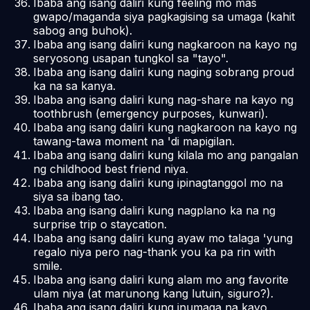
Ibaba ang isang daliri kung feeling mo mas
gwapo/maganda siya pagkagising sa umaga (kahit
sabog ang buhok).
Ibaba ang isang daliri kung nagkaroon na kayo ng
seryosong usapan tungkol sa "tayo".
Ibaba ang isang daliri kung naging sobrang proud
ka na sa kanya.
Ibaba ang isang daliri kung nag-share na kayo ng
toothbrush (emergency purposes, kunwari).
Ibaba ang isang daliri kung nagkaroon na kayo ng
tawang-tawa moment na 'di mapigilan.
Ibaba ang isang daliri kung kilala mo ang pangalan
ng childhood best friend niya.
Ibaba ang isang daliri kung ipinagtanggol mo na
siya sa ibang tao.
Ibaba ang isang daliri kung nagplano ka na ng
surprise trip o staycation.
Ibaba ang isang daliri kung ayaw mo talaga 'yung
regalo niya pero nag-thank you ka pa rin with
smile.
Ibaba ang isang daliri kung alam mo ang favorite
ulam niya (at marunong kang lutuin, siguro?).
Ibaba ang isang daliri kung inumaga na kayo