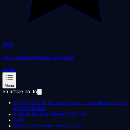
TOZ
Party games kasama ang tropa
Kunin
Menu
Sa article na 'to
Higit sa 100 "Put a Finger Down" questions para sa
inyong dalawa
Higit pa sa laro, moment niyo 'to
FAQ
Mga Inirerekomendang Artikulo