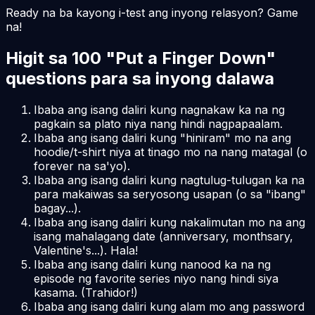
Ready na ba kayong i-test ang inyong relasyon? Game
na!
Higit sa 100 "Put a Finger Down"
questions para sa inyong dalawa
Ibaba ang isang daliri kung nagnakaw ka na ng
pagkain sa plato niya nang hindi nagpapaalam.
Ibaba ang isang daliri kung "hiniram" mo na ang
hoodie/t-shirt niya at tinago mo na nang matagal (o
forever na sa'yo).
Ibaba ang isang daliri kung nagtulug-tulugan ka na
para makaiwas sa seryosong usapan (o sa "ibang"
bagay...).
Ibaba ang isang daliri kung nakalimutan mo na ang
isang mahalagang date (anniversary, monthsary,
Valentine's...). Hala!
Ibaba ang isang daliri kung nanood ka na ng
episode ng favorite series niyo nang hindi siya
kasama. (Trahidor!)
Ibaba ang isang daliri kung alam mo ang password