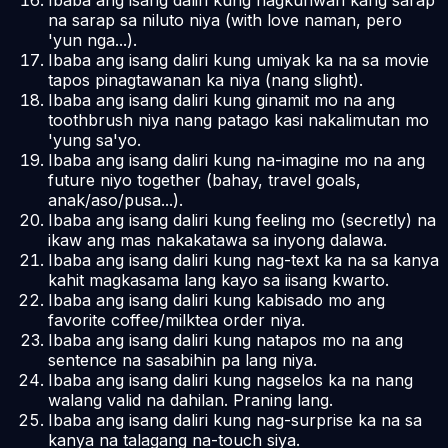
na sarap sa niluto niya (with love naman, pero
'yun nga...).
Ibaba ang isang daliri kung umiyak ka na sa movie
tapos pinagtawanan ka niya (nang slight).
Ibaba ang isang daliri kung ginamit mo na ang
toothbrush niya nang patago kasi nakalimutan mo
'yung sa'yo.
Ibaba ang isang daliri kung na-imagine mo na ang
future niyo together (bahay, travel goals,
anak/aso/pusa...).
Ibaba ang isang daliri kung feeling mo (secretly) na
ikaw ang mas nakakatawa sa inyong dalawa.
Ibaba ang isang daliri kung nag-text ka na sa kanya
kahit magkasama lang kayo sa iisang kwarto.
Ibaba ang isang daliri kung kabisado mo ang
favorite coffee/milktea order niya.
Ibaba ang isang daliri kung natapos mo na ang
sentence na sasabihin pa lang niya.
Ibaba ang isang daliri kung nagselos ka na nang
walang valid na dahilan. Praning lang.
Ibaba ang isang daliri kung nag-surprise ka na sa
kanya na talagang na-touch siya.