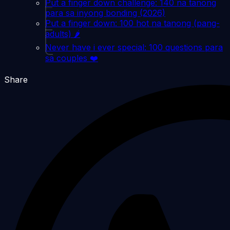
Put a finger down challenge: 140 na tanong
para sa inyong bonding (2026)
Put a finger down: 100 hot na tanong (pang-
adults) 🌶️
Never have i ever special: 100 questions para
sa couples ❤️
Share