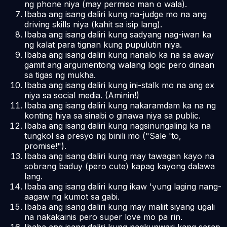
ng phone niya (may permiso man o wala).
Ibaba ang isang daliri kung na-judge mo na ang
driving skills niya (kahit sa isip lang).
Ibaba ang isang daliri kung sadyang nag-iwan ka
ng kalat para tignan kung pupulutin niya.
Ibaba ang isang daliri kung nanalo ka na sa away
gamit ang argumentong walang logic pero dinaan
sa tigas ng mukha.
Ibaba ang isang daliri kung ini-stalk mo na ang ex
niya sa social media. (Aminin!)
Ibaba ang isang daliri kung nakaramdam ka na ng
konting hiya sa sinabi o ginawa niya sa public.
Ibaba ang isang daliri kung nagsinungaling ka na
tungkol sa presyo ng binili mo ("Sale 'to,
promise!").
Ibaba ang isang daliri kung may tawagan kayo na
sobrang baduy (pero cute) kapag kayong dalawa
lang.
Ibaba ang isang daliri kung ikaw 'yung laging nang-
aagaw ng kumot sa gabi.
Ibaba ang isang daliri kung may maliit siyang ugali
na nakakainis pero super love mo pa rin.
Ibaba ang isang daliri kung nagkunwari kang sarap