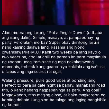
Alam mo na ang larong "Put a Finger Down" (o
Ibaba
ang isang daliri
). Simple, masaya, at pampabuhay ng
party. Pero alam mo ba? Super okay din itong laruin
nang kaming dalawa lang, kasama ang iyong
jowa/asawa/ka-M.U.! Kahit two weeks pa lang kayo o
two years na, cool at chill na paraan ito para magsimula
ng usapan, mag-reminisce ng mga nakakatawang
moments, i-check kung gaano niyo kakilala ang isa't isa,
o ilabas ang mga secret na ugali.
Walang pressure, pure good vibes at bonding lang.
Perfect ito para sa date night sa bahay, mahabang road
trip, o kahit habang nagpapahinga sa park. Ang goal?
Magtawanan, mas maging close, at baka magkaroon ng
konting debate kung sino ba talaga ang laging nanghihila
ng kumot!