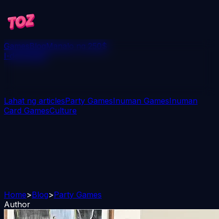
Games
Blog
Manalo ng 250$
I-download
Lahat ng articles
Party Games
Inuman Games
Inuman
Card Games
Culture
Home
>
Blog
>
Party Games
Author