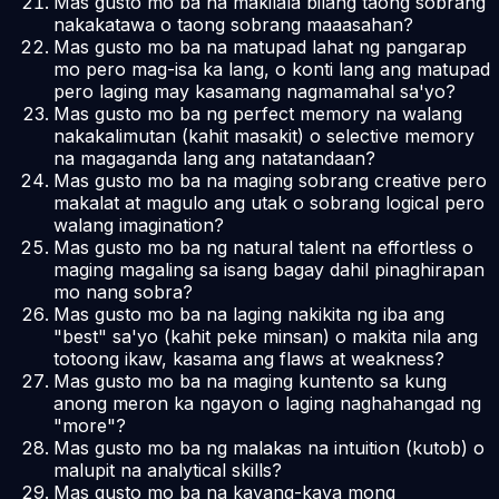
Mas gusto mo ba na makilala bilang taong sobrang
nakakatawa o taong sobrang maaasahan?
Mas gusto mo ba na matupad lahat ng pangarap
mo pero mag-isa ka lang, o konti lang ang matupad
pero laging may kasamang nagmamahal sa'yo?
Mas gusto mo ba ng perfect memory na walang
nakakalimutan (kahit masakit) o selective memory
na magaganda lang ang natatandaan?
Mas gusto mo ba na maging sobrang creative pero
makalat at magulo ang utak o sobrang logical pero
walang imagination?
Mas gusto mo ba ng natural talent na effortless o
maging magaling sa isang bagay dahil pinaghirapan
mo nang sobra?
Mas gusto mo ba na laging nakikita ng iba ang
"best" sa'yo (kahit peke minsan) o makita nila ang
totoong ikaw, kasama ang flaws at weakness?
Mas gusto mo ba na maging kuntento sa kung
anong meron ka ngayon o laging naghahangad ng
"more"?
Mas gusto mo ba ng malakas na intuition (kutob) o
malupit na analytical skills?
Mas gusto mo ba na kayang-kaya mong