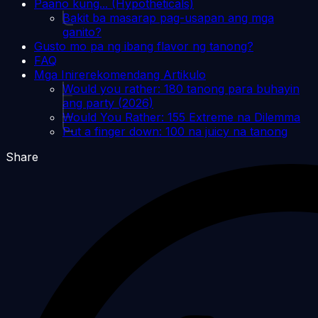
Paano kung... (Hypotheticals)
Bakit ba masarap pag-usapan ang mga
ganito?
Gusto mo pa ng ibang flavor ng tanong?
FAQ
Mga Inirerekomendang Artikulo
Would you rather: 180 tanong para buhayin
ang party (2026)
Would You Rather: 155 Extreme na Dilemma
Put a finger down: 100 na juicy na tanong
Share