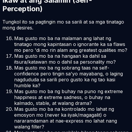
Ikaw at ang Salamin (Self-
Perception)
Tungkol ito sa pagtingin mo sa sarili at sa mga tinatago
mong desires.
Mas gusto mo ba na malaman ang lahat ng
tinatago mong kapintasan o ignorante ka sa flaws
mo pero 'di mo rin alam ang greatest qualities mo?
Mas gusto mo ba na hangaan ka dahil sa
itsura/katawan mo o dahil sa personality mo?
Mas gusto mo ba ng sobrang taas na self-
confidence pero tingin sa'yo mayabang, o laging
nagdududa sa sarili pero gusto ka ng tao kasi
humble ka?
Mas gusto mo ba ng buhay na puno ng extreme
happiness at extreme sadness, o buhay na
kalmado, stable, at walang drama?
Mas gusto mo ba na kontrolado mo lahat ng
emosyon mo (never ka iiyak/magagalit) o
nararamdaman at nae-express mo lahat nang
walang filter?