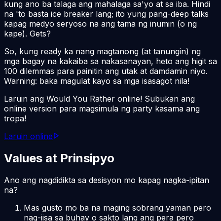
kung ano ba talaga ang mahalaga sa'yo at sa iba. Hindi
na 'to basta ice breaker lang; ito yung pang-deep talks
kapag medyo seryoso na ang tama ng inumin (o ng
kape). Gets?
So, kung ready ka nang magtanong (at tanungin) ng
mga bagay na kakaiba sa nakasanayan, heto ang higit sa
100 dilemmas para painitin ang utak at damdamin niyo.
Warning: baka magulat kayo sa mga isasagot nila!
Laruin ang Would You Rather online! Subukan ang
online version para magsimula ng party kasama ang
tropa!
Laruin online
Values at Prinsipyo
Ano ang nagdidikta sa desisyon mo kapag nagka-ipitan
na?
Mas gusto mo ba na maging sobrang yaman pero
nag-iisa sa buhay o sakto lang ang pera pero