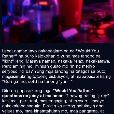
Lahat naman tayo nakapaglaro na ng "Would You
Rather" na puro kalokohan o yung mga tanong na
"light" lang. Masaya naman, nakaka-relax, nakakatawa.
Pero aminin mo, minsan gusto mo rin ng medyo
seryoso, 'di ba? Yung mga tanong na tatagos sa buto,
magsisimula ng totoong diskusyon, at mapapasabi ka ng
"Oo nga 'no, solid na tanong 'yan..."
Dito na papasok ang mga
"Would You Rather"
questions na juicy at malaman
. Tinawag nating "juicy"
kasi mas personal, mas engaging, at minsan... medyo
nakakakaba sagutin. Pipilitin ka nitong halukayin ang
values mo, mga kinatatakutan mo, mga pangarap, at