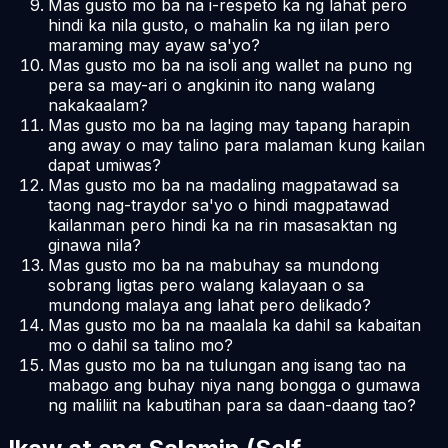
Mas gusto mo ba na i-respeto ka ng lahat pero
hindi ka nila gusto, o mahalin ka ng iilan pero
maraming may ayaw sa'yo?
Mas gusto mo ba na isoli ang wallet na puno ng
pera sa may-ari o angkinin ito nang walang
nakakaalam?
Mas gusto mo ba na laging may tapang harapin
ang away o may talino para malaman kung kailan
dapat umiwas?
Mas gusto mo ba na madaling magpatawad sa
taong nag-traydor sa'yo o hindi magpatawad
kailanman pero hindi ka na rin masasaktan ng
ginawa nila?
Mas gusto mo ba na mabuhay sa mundong
sobrang ligtas pero walang kalayaan o sa
mundong malaya ang lahat pero delikado?
Mas gusto mo ba na maalala ka dahil sa kabaitan
mo o dahil sa talino mo?
Mas gusto mo ba na tulungan ang isang tao na
mabago ang buhay niya nang bongga o gumawa
ng maliliit na kabutihan para sa daan-daang tao?