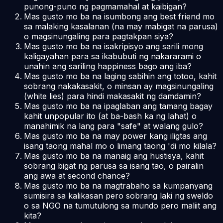
punong-puno ng pagmamahal at kaibigan?
Mas gusto mo ba na isumbong ang best friend mo
sa malaking kasalanan (na may mabigat na parusa)
o magsinungaling para pagtakpan siya?
Mas gusto mo ba na isakripisyo ang sarili mong
kaligayahan para sa ikabubuti ng nakararami o
unahin ang sariling happiness bago ang iba?
Mas gusto mo ba na laging sabihin ang totoo, kahit
sobrang nakakasakit, o minsan ay magsinungaling
(white lies) para hindi makasakit ng damdamin?
Mas gusto mo ba na ipaglaban ang tamang bagay
kahit unpopular ito (at ba-bash ka ng lahat) o
manahimik na lang para "safe" at walang gulo?
Mas gusto mo ba na may power kang iligtas ang
isang taong mahal mo o limang taong 'di mo kilala?
Mas gusto mo ba na manaig ang hustisya, kahit
sobrang bigat ng parusa sa isang tao, o pairalin
ang awa at second chance?
Mas gusto mo ba na magtrabaho sa kumpanyang
sumisira sa kalikasan pero sobrang laki ng sweldo
o sa NGO na tumutulong sa mundo pero maliit ang
kita?