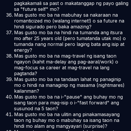
pagkakamali sa past o makatanggap ng payo galing
sa "future self" mo?
Mas gusto mo ba na mabuhay sa nakaraan na
romanticized mo (walang internet!) o sa future na
hindi sigurado pero baka amazing?
Mas gusto mo ba na hindi na tumanda ang itsura
mo after 25 years old (pero tumatanda utak mo) o
tumanda nang normal pero laging bata ang isip at
energy?
Mas gusto mo ba na mag-travel ng isang taon
ngayon (kahit ma-delay ang pag-aaral/work) o
mag-focus sa career at mag-travel na lang
pagtanda?
Mas gusto mo ba na tandaan lahat ng panaginip
mo o hindi na managinip ng masama (nightmares)
kailanman?
Mas gusto mo ba na i-"pause" ang buhay mo ng
isang taon para mag-isip o i-"fast forward" ang
susunod na 5 taon?
Mas gusto mo ba na ulitin ang pinakamasayang
taon ng buhay mo o mabuhay sa isang taon na
hindi mo alam ang mangyayari (surprise)?