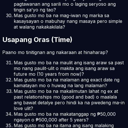
pagtawanan ang sarili mo o laging seryoso ang
tingin sa'yo ng tao?
Mas gusto mo ba na mag-iwan ng marka sa
kasaysayan o mabuhay nang masaya pero simple
at walang nakakakilala?
Usapang Oras (Time)
Paano mo tinitignan ang nakaraan at hinaharap?
Mas gusto mo ba na maulit ang isang araw sa past
mo nang paulit-ulit o makita ang isang araw sa
future mo (10 years from now)?
Mas gusto mo ba na malaman ang exact date ng
kamatayan mo o huwag na lang malaman?
Mas gusto mo ba na makalimutan lahat ng ex at
past relationships mo (good and bad) o maalala
ang bawat detalye pero hindi ka na pwedeng ma-in
love ulit?
Mas gusto mo ba na makatanggap ng ₱50,000
ngayon o ₱500,000 after 5 years?
Mas gusto mo ba na itama ang isang malaking