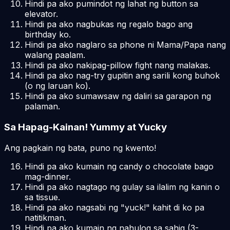
Hindi pa ako pumindot ng lahat ng button sa
elevator.
Hindi pa ako nagbukas ng regalo bago ang
birthday ko.
Hindi pa ako naglaro sa phone ni Mama/Papa nang
walang paalam.
Hindi pa ako nakipag-pillow fight nang malakas.
Hindi pa ako nag-try gupitin ang sarili kong buhok
(o ng laruan ko).
Hindi pa ako sumawsaw ng daliri sa garapon ng
palaman.
Sa Hapag-Kainan! Yummy at Yucky
Ang pagkain ng bata, puno ng kwento!
Hindi pa ako kumain ng candy o chocolate bago
mag-dinner.
Hindi pa ako nagtago ng gulay sa ilalim ng kanin o
sa tissue.
Hindi pa ako nagsabi ng "yuck!" kahit di ko pa
natitikman.
Hindi pa ako kumain ng nahulog sa sahig (3-