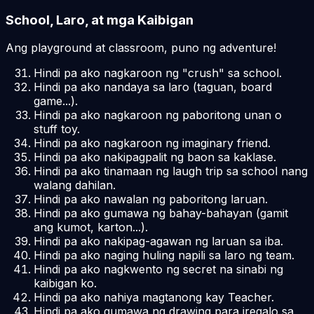
School, Laro, at mga Kaibigan
Ang playground at classroom, puno ng adventure!
Hindi pa ako nagkaroon ng "crush" sa school.
Hindi pa ako nandaya sa laro (taguan, board
game...).
Hindi pa ako nagkaroon ng paboritong unan o
stuff toy.
Hindi pa ako nagkaroon ng imaginary friend.
Hindi pa ako nakipagpalit ng baon sa kaklase.
Hindi pa ako tinamaan ng laugh trip sa school nang
walang dahilan.
Hindi pa ako nawalan ng paboritong laruan.
Hindi pa ako gumawa ng bahay-bahayan (gamit
ang kumot, karton...).
Hindi pa ako nakipag-agawan ng laruan sa iba.
Hindi pa ako naging huling napili sa laro ng team.
Hindi pa ako nagkwento ng secret na sinabi ng
kaibigan ko.
Hindi pa ako nahiya magtanong kay Teacher.
Hindi pa ako gumawa ng drawing para iregalo sa