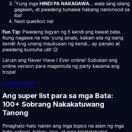
'Yung mga
HINDI PA NAKAGAWA
... wala lang silang
gagawin, at pwedeng tumawa habang nanonood sa
iba!
Next question na!
Fun Tip:
Pwedeng bigyan ng 5 kendi ang bawat bata.
Kung nagawa na nila 'yung sinabi, kakain sila ng isang
kendi! Ang unang maubusan ng kendi... ay panalo at
pwedeng kumuha ulit! 😉
Laruin ang Never Have I Ever online! Subukan ang
online version para magsimula ng party kasama ang
tropa!
Laruin online
Ang super list para sa mga Bata:
100+ Sobrang Nakakatuwang
Tanong
Pinaghalo-halo namin ang mga topics na alam ng mga
bata: school, bahay, laro, at mga kinatatakutan...