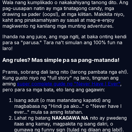
Wala nang kumplikado o nakakahiyang tanong dito. Ang
pag-uusapan natin ay mga tinatagong candy, mga
drawing sa pader (oops!), at mga kilitian. Makikita niyo,
kahit ang pinakamahiyain ay sasali at mag-e-enjoy
magkwento ng kanilang mga munting adventures.
Ihanda na ang juice, ang mga ngiti, at baka onting kendi
para sa "parusa." Tara na't simulan ang 100% fun na
laro!
Ang rules? Mas simple pa sa pang-matanda!
Pramis, sobrang dali lang nito (larong pambata nga eh!).
Kung gusto niyo ng "full story" ng laro, tingnan ang
aming
super complete guide ng "Never Have I Ever"
,
pero para sa mga bata, eto lang ang gagawin:
Isang adult (o mas matandang kapatid) ang
magbabasa ng "Hindi pa ako..." o "Never have I
ever..." mula sa aming listahan.
Lahat ng batang
NAKAGAWA NA
nito ay pwedeng
itaas ang kamay, magpakita ng isang daliri, o
gumawa ng funny sign (tulad ng dilaan ang labi!).