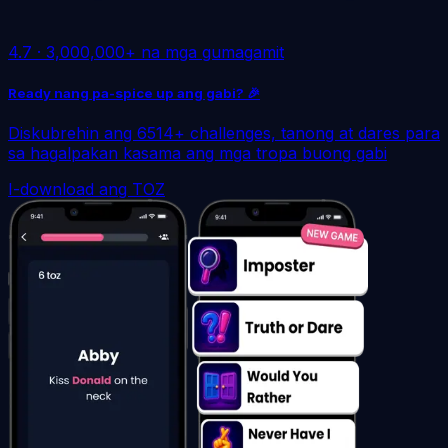
4.7
·
3,000,000+ na mga gumagamit
Ready nang pa-spice up ang gabi? 🎉
Diskubrehin ang 6514+ challenges, tanong at dares para
sa hagalpakan kasama ang mga tropa buong gabi
I-download ang TOZ