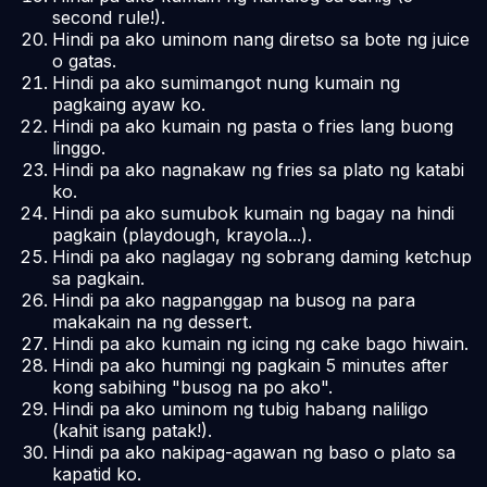
second rule!).
Hindi pa ako uminom nang diretso sa bote ng juice
o gatas.
Hindi pa ako sumimangot nung kumain ng
pagkaing ayaw ko.
Hindi pa ako kumain ng pasta o fries lang buong
linggo.
Hindi pa ako nagnakaw ng fries sa plato ng katabi
ko.
Hindi pa ako sumubok kumain ng bagay na hindi
pagkain (playdough, krayola...).
Hindi pa ako naglagay ng sobrang daming ketchup
sa pagkain.
Hindi pa ako nagpanggap na busog na para
makakain na ng dessert.
Hindi pa ako kumain ng icing ng cake bago hiwain.
Hindi pa ako humingi ng pagkain 5 minutes after
kong sabihing "busog na po ako".
Hindi pa ako uminom ng tubig habang naliligo
(kahit isang patak!).
Hindi pa ako nakipag-agawan ng baso o plato sa
kapatid ko.