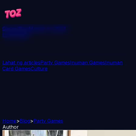
Games
Blog
Manalo ng 250$
I-download
Lahat ng articles
Party Games
Inuman Games
Inuman
Card Games
Culture
Home
>
Blog
>
Party Games
Author