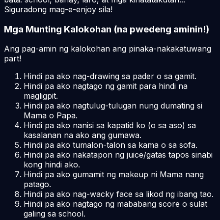
Siguradong mag-e-enjoy sila!
Mga Munting Kalokohan (na pwedeng aminin!)
Ang pag-amin ng kalokohan ang pinaka-nakakatuwang
part!
Hindi pa ako nag-drawing sa pader o sa gamit.
Hindi pa ako nagtago ng gamit para hindi na
magligpit.
Hindi pa ako nagtulug-tulugan nung dumating si
Mama o Papa.
Hindi pa ako nanisi sa kapatid ko (o sa aso) sa
kasalanan na ako ang gumawa.
Hindi pa ako tumalon-talon sa kama o sa sofa.
Hindi pa ako nakatapon ng juice/gatas tapos sinabi
kong hindi ako.
Hindi pa ako gumamit ng makeup ni Mama nang
patago.
Hindi pa ako nag-wacky face sa likod ng ibang tao.
Hindi pa ako nagtago ng mababang score o sulat
galing sa school.