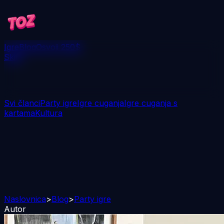
Igre
Blog
Osvoji 250$
Skini
Svi članci
Party igre
Igre cuganja
Igre cuganja s
kartama
Kultura
Naslovnica
>
Blog
>
Party igre
Autor