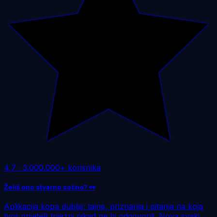
4,7
·
3.000.000+ korisnika
Želiš ono stvarno sočno? 👀
Aplikacija kopa dublje: tajne, priznanja i pitanja na koja
tvoji prijatelji trijezni nikad ne bi odgovorili. Nova svaki