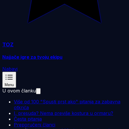
TOZ
Najjače igre za tvoju ekipu
Nabavi
Menu
U ovom članku
Više od 100 "Spusti prst ako" pitanja za zabavna
otkrića
I, presuda? Nema previše kostura u ormaru?
Česta pitanja
Preporučeni članci