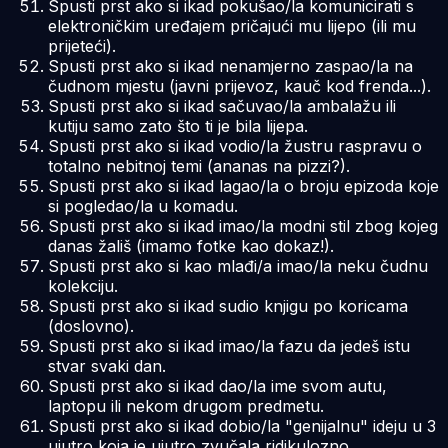
Spusti prst ako si ikad pokušao/la komunicirati s
elektroničkim uređajem pričajući mu lijepo (ili mu
prijeteći).
Spusti prst ako si ikad nenamjerno zaspao/la na
čudnom mjestu (javni prijevoz, kauč kod frenda...).
Spusti prst ako si ikad sačuvao/la ambalažu ili
kutiju samo zato što ti je bila lijepa.
Spusti prst ako si ikad vodio/la žustru raspravu o
totalno nebitnoj temi (ananas na pizzi?).
Spusti prst ako si ikad lagao/la o broju epizoda koje
si pogledao/la u komadu.
Spusti prst ako si ikad imao/la modni stil zbog kojeg
danas žališ (imamo fotke kao dokaz!).
Spusti prst ako si kao mlađi/a imao/la neku čudnu
kolekciju.
Spusti prst ako si ikad sudio knjigu po koricama
(doslovno).
Spusti prst ako si ikad imao/la fazu da jedeš istu
stvar svaki dan.
Spusti prst ako si ikad dao/la ime svom autu,
laptopu ili nekom drugom predmetu.
Spusti prst ako si ikad dobio/la "genijalnu" ideju u 3
ujutro koja je ujutro zvučala ridikulozno.