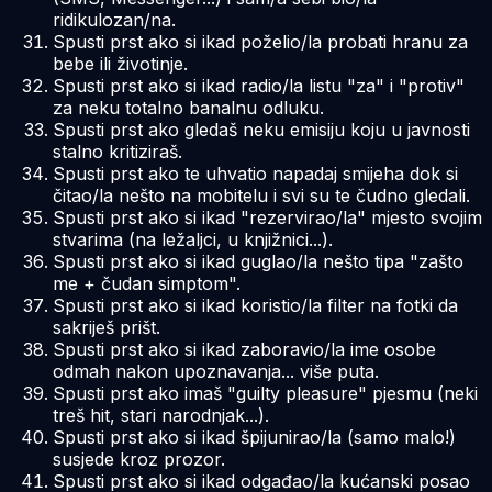
ridikulozan/na.
Spusti prst ako si ikad poželio/la probati hranu za
bebe ili životinje.
Spusti prst ako si ikad radio/la listu "za" i "protiv"
za neku totalno banalnu odluku.
Spusti prst ako gledaš neku emisiju koju u javnosti
stalno kritiziraš.
Spusti prst ako te uhvatio napadaj smijeha dok si
čitao/la nešto na mobitelu i svi su te čudno gledali.
Spusti prst ako si ikad "rezervirao/la" mjesto svojim
stvarima (na ležaljci, u knjižnici...).
Spusti prst ako si ikad guglao/la nešto tipa "zašto
me + čudan simptom".
Spusti prst ako si ikad koristio/la filter na fotki da
sakriješ prišt.
Spusti prst ako si ikad zaboravio/la ime osobe
odmah nakon upoznavanja... više puta.
Spusti prst ako imaš "guilty pleasure" pjesmu (neki
treš hit, stari narodnjak...).
Spusti prst ako si ikad špijunirao/la (samo malo!)
susjede kroz prozor.
Spusti prst ako si ikad odgađao/la kućanski posao