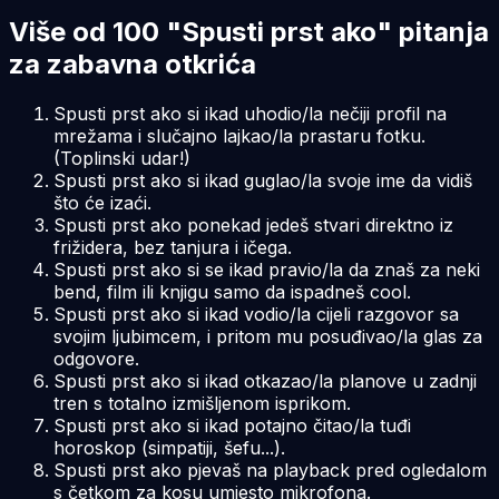
Više od 100 "Spusti prst ako" pitanja
za zabavna otkrića
Spusti prst ako si ikad uhodio/la nečiji profil na
mrežama i slučajno lajkao/la prastaru fotku.
(Toplinski udar!)
Spusti prst ako si ikad guglao/la svoje ime da vidiš
što će izaći.
Spusti prst ako ponekad jedeš stvari direktno iz
frižidera, bez tanjura i ičega.
Spusti prst ako si se ikad pravio/la da znaš za neki
bend, film ili knjigu samo da ispadneš cool.
Spusti prst ako si ikad vodio/la cijeli razgovor sa
svojim ljubimcem, i pritom mu posuđivao/la glas za
odgovore.
Spusti prst ako si ikad otkazao/la planove u zadnji
tren s totalno izmišljenom isprikom.
Spusti prst ako si ikad potajno čitao/la tuđi
horoskop (simpatiji, šefu...).
Spusti prst ako pjevaš na playback pred ogledalom
s četkom za kosu umjesto mikrofona.