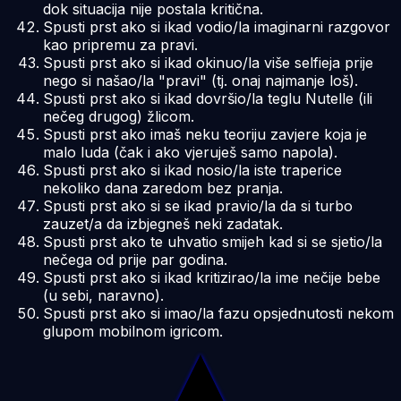
dok situacija nije postala kritična.
Spusti prst ako si ikad vodio/la imaginarni razgovor
kao pripremu za pravi.
Spusti prst ako si ikad okinuo/la više selfieja prije
nego si našao/la "pravi" (tj. onaj najmanje loš).
Spusti prst ako si ikad dovršio/la teglu Nutelle (ili
nečeg drugog) žlicom.
Spusti prst ako imaš neku teoriju zavjere koja je
malo luda (čak i ako vjeruješ samo napola).
Spusti prst ako si ikad nosio/la iste traperice
nekoliko dana zaredom bez pranja.
Spusti prst ako si se ikad pravio/la da si turbo
zauzet/a da izbjegneš neki zadatak.
Spusti prst ako te uhvatio smijeh kad si se sjetio/la
nečega od prije par godina.
Spusti prst ako si ikad kritizirao/la ime nečije bebe
(u sebi, naravno).
Spusti prst ako si imao/la fazu opsjednutosti nekom
glupom mobilnom igricom.