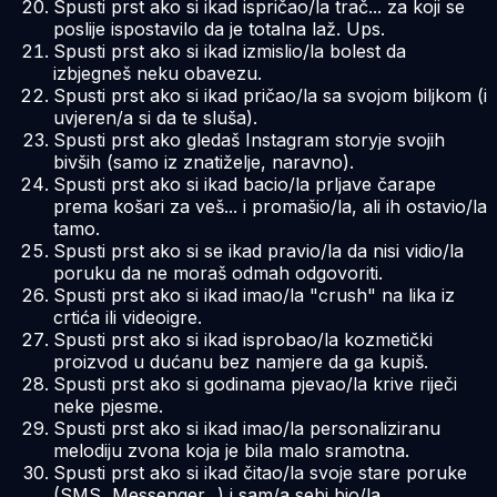
Spusti prst ako si ikad ispričao/la trač... za koji se
poslije ispostavilo da je totalna laž. Ups.
Spusti prst ako si ikad izmislio/la bolest da
izbjegneš neku obavezu.
Spusti prst ako si ikad pričao/la sa svojom biljkom (i
uvjeren/a si da te sluša).
Spusti prst ako gledaš Instagram storyje svojih
bivših (samo iz znatiželje, naravno).
Spusti prst ako si ikad bacio/la prljave čarape
prema košari za veš... i promašio/la, ali ih ostavio/la
tamo.
Spusti prst ako si se ikad pravio/la da nisi vidio/la
poruku da ne moraš odmah odgovoriti.
Spusti prst ako si ikad imao/la "crush" na lika iz
crtića ili videoigre.
Spusti prst ako si ikad isprobao/la kozmetički
proizvod u dućanu bez namjere da ga kupiš.
Spusti prst ako si godinama pjevao/la krive riječi
neke pjesme.
Spusti prst ako si ikad imao/la personaliziranu
melodiju zvona koja je bila malo sramotna.
Spusti prst ako si ikad čitao/la svoje stare poruke
(SMS, Messenger...) i sam/a sebi bio/la