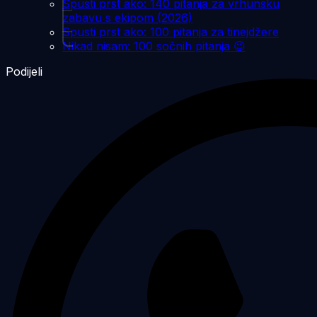
Spusti prst ako: 140 pitanja za vrhunsku
zabavu s ekipom (2026)
Spusti prst ako: 100 pitanja za tinejdžere
Nikad nisam: 100 sočnih pitanja 😉
Podijeli