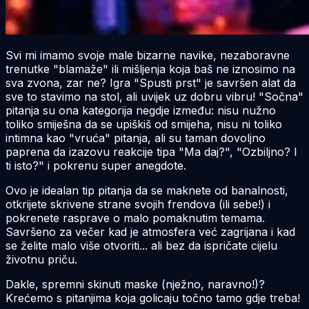
Svi mi imamo svoje male bizarne navike, nezaboravne
trenutke "blamaže" ili mišljenja koja baš ne iznosimo na
sva zvona, zar ne? Igra "Spusti prst" je savršen alat da
sve to stavimo na stol, ali uvijek uz dobru vibru! "Sočna"
pitanja su ona kategorija negdje između: nisu nužno
toliko smiješna da se upiškiš od smijeha, nisu ni toliko
intimna kao "vruća" pitanja, ali su taman dovoljno
paprena da izazovu reakcije tipa "Ma daj?", "Ozbiljno? I
ti isto?" i pokrenu super anegdote.
Ovo je idealan tip pitanja da se maknete od banalnosti,
otkrijete skrivene strane svojih frendova (ili sebe!) i
pokrenete rasprave o malo pomaknutim temama.
Savršeno za večer kad je atmosfera već zagrijana i kad
se želite malo više otvoriti... ali bez da ispričate cijelu
životnu priču.
Dakle, spremni skinuti maske (nježno, naravno!)?
Krećemo s pitanjima koja golicaju točno tamo gdje treba!