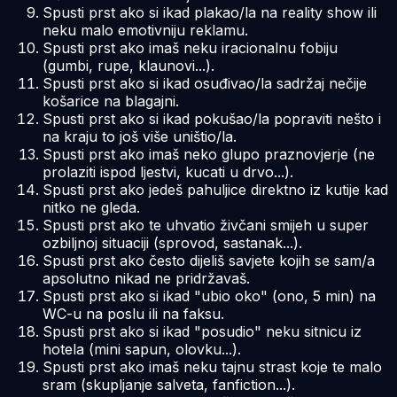
Spusti prst ako si ikad plakao/la na reality show ili
neku malo emotivniju reklamu.
Spusti prst ako imaš neku iracionalnu fobiju
(gumbi, rupe, klaunovi...).
Spusti prst ako si ikad osuđivao/la sadržaj nečije
košarice na blagajni.
Spusti prst ako si ikad pokušao/la popraviti nešto i
na kraju to još više uništio/la.
Spusti prst ako imaš neko glupo praznovjerje (ne
prolaziti ispod ljestvi, kucati u drvo...).
Spusti prst ako jedeš pahuljice direktno iz kutije kad
nitko ne gleda.
Spusti prst ako te uhvatio živčani smijeh u super
ozbiljnoj situaciji (sprovod, sastanak...).
Spusti prst ako često dijeliš savjete kojih se sam/a
apsolutno nikad ne pridržavaš.
Spusti prst ako si ikad "ubio oko" (ono, 5 min) na
WC-u na poslu ili na faksu.
Spusti prst ako si ikad "posudio" neku sitnicu iz
hotela (mini sapun, olovku...).
Spusti prst ako imaš neku tajnu strast koje te malo
sram (skupljanje salveta, fanfiction...).