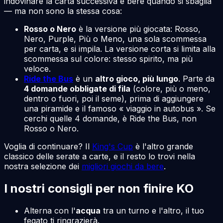
indovinare la carta successiva e bere quando si sbaglia
— ma non sono la stessa cosa:
Rosso o Nero
è la versione più giocata: Rosso,
Nero, Purple, Più o Meno, una sola scommessa
per carta, e si impila. La versione corta si limita alla
scommessa sul colore: stesso spirito, ma più
veloce.
Ride the Bus
è un
altro gioco, più lungo
. Parte da
4 domande obbligate di fila
(colore, più o meno,
dentro o fuori, poi il seme), prima di aggiungere
una piramide e il famoso « viaggio in autobus ». Se
cerchi quelle 4 domande, è Ride the Bus, non
Rosso o Nero.
Voglia di continuare? Il
King's Cup
è l'altro grande
classico delle serate a carte, e il resto lo trovi nella
nostra selezione dei
migliori giochi da bere
.
I nostri consigli per non finire KO
Alterna con l'
acqua
tra un turno e l'altro, il tuo
fegato ti ringrazierà.