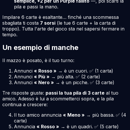
semplice, +2 per un Purple fallito
—, poi scarti la
pila e passi la mano.
Impilare 6 carte è esaltante… finché una scommessa
sbagliata ti costa
7 sorsi
(le tue 6 carte + la carta di
troppo). Tutta l'arte del gioco sta nel sapersi fermare in
tempo.
Un esempio di manche
Il mazzo è posato, è il tuo turno:
Annunci
« Rosso »
→ è un cuori. ✅ (1 carta)
Annunci
« Più »
→ più alta. ✅ (2 carte)
Annunci
« Nero »
→ è un picche. ✅ (3 carte)
Tre risposte giuste:
passi la tua pila di 3 carte
al tuo
amico. Adesso è lui a scommetterci sopra, e la pila
continua a crescere:
Il tuo amico annuncia
« Meno »
→ più bassa. ✅ (4
carte)
Annuncia
« Rosso »
→ è un quadri. ✅ (5 carte)