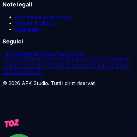
Note legali
Informativa sulla privacy
Termini di utilizzo
Note legali
Seguici
TikTok
Instagram
Snapchat
YouTube
🇫🇷
🇺🇸
🇪🇸
🇩🇪
🇧🇷
🇮🇹
🇸🇪
🇵🇱
🇮🇩
🇨🇿
🇩🇰
🇵🇭
🇭🇷
🇭🇺
🇳🇱
🇳🇴
🇷🇴
🇫🇮
🇻🇳
🇹🇷
🇬🇷
🇧🇬
🇷🇺
🇺🇦
🇮🇳
🇹🇭
🇰🇷
🇨🇳
🇹🇼
🇯🇵
©
2026
AFK Studio. Tutti i diritti riservati.