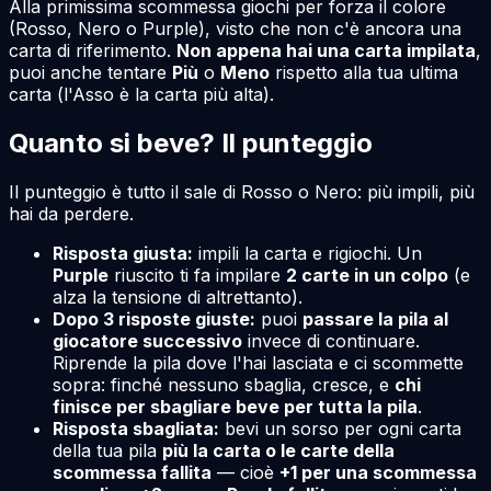
Alla primissima scommessa giochi per forza il colore
(Rosso, Nero o Purple), visto che non c'è ancora una
carta di riferimento.
Non appena hai una carta impilata
,
puoi anche tentare
Più
o
Meno
rispetto alla tua ultima
carta (l'Asso è la carta più alta).
Quanto si beve? Il punteggio
Il punteggio è tutto il sale di Rosso o Nero: più impili, più
hai da perdere.
Risposta giusta:
impili la carta e rigiochi. Un
Purple
riuscito ti fa impilare
2 carte in un colpo
(e
alza la tensione di altrettanto).
Dopo 3 risposte giuste:
puoi
passare la pila al
giocatore successivo
invece di continuare.
Riprende la pila dove l'hai lasciata e ci scommette
sopra: finché nessuno sbaglia, cresce, e
chi
finisce per sbagliare beve per tutta la pila
.
Risposta sbagliata:
bevi un sorso per ogni carta
della tua pila
più la carta o le carte della
scommessa fallita
— cioè
+1 per una scommessa