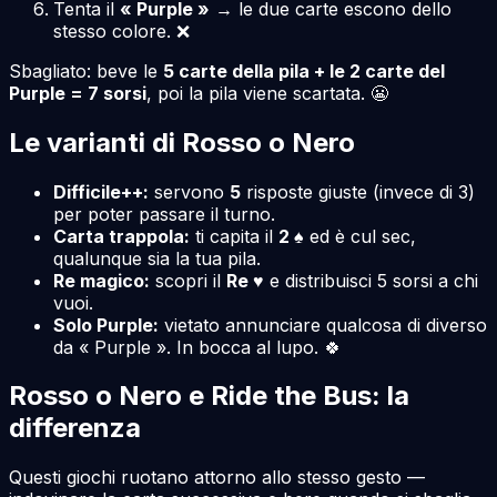
Tenta il
« Purple »
→ le due carte escono dello
stesso colore. ❌
Sbagliato: beve le
5 carte della pila + le 2 carte del
Purple = 7 sorsi
, poi la pila viene scartata. 😬
Le varianti di Rosso o Nero
Difficile++:
servono
5
risposte giuste (invece di 3)
per poter passare il turno.
Carta trappola:
ti capita il
2 ♠
ed è cul sec,
qualunque sia la tua pila.
Re magico:
scopri il
Re ♥
e distribuisci 5 sorsi a chi
vuoi.
Solo Purple:
vietato annunciare qualcosa di diverso
da « Purple ». In bocca al lupo. 🍀
Rosso o Nero e Ride the Bus: la
differenza
Questi giochi ruotano attorno allo stesso gesto —