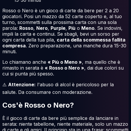
Rosso o Nero è un gioco di carte da bere per 2 a 20
giocatori. Posi un mazzo da 52 carte coperto e, al tuo
turno, scommetti sulla prossima carta con una sola
parola:
Rosso
,
Nero
,
Purple
,
Più
o
Meno
. Se indovini,
impili la carta e continui. Se sbagli, bevi un sorso per
ogni carta della tua pila,
carta della scommessa fallita
compresa
. Zero preparazione, una manche dura 15-30
minuti.
Lo chiamano anche
« Più o Meno »
, ma quello che è
rimasto in serata è
« Rosso o Nero »
, dai due colori su
cui si punta più spesso.
⚠️
Attenzione:
l'abuso di alcol è pericoloso per la
salute. Da consumare con moderazione.
Cos'è Rosso o Nero?
È il gioco di carte da bere più semplice da lanciare in
serata: niente tabellone, niente materiale, solo un mazzo
di carte e gli amici. Il principio sta in una frase: scommetti