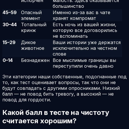
испорчен
малость. Здесь оказывается
большинство
45
–
59
Опасный
Именно из-за вас в чате
элемент
хранят компромат
30
–
44
Тотальный
Есть ночь из вашей жизни,
кринж
которую все договорились
не вспоминать
15
–
29
Дикое
Ваши истории уже держатся
животное
исключительно на честном
слове
0
–
14
Безнадежен
Все мыслимые границы вы
переступили очень давно
Эти категории наши собственные, подогнанные под
то, как тест оценивает вопросы, так что они не
будут совпадать с другими опросниками. Низкий
балл — не повод бить тревогу, а высокий — не
повод для гордости.
Какой балл в тесте на чистоту
считается хорошим?