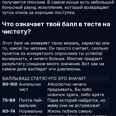
получается плоским. В самом конце есть небольшой
бонусный раунд искупления, который возвращает
чуток очков за хорошие поступки.
Что означает твой балл в тесте на
чистоту?
Этот балл не измеряет твою мораль, характер или
то, какой ты человек. Он просто считает, сколько
пунктов из конкретного опросника ты успел(а)
вычеркнуть, и ничего больше. Многие придают
результату слишком много значения. Вот как на
самом деле выглядят эти диапазоны.
БАЛЛЫ
ВАШ СТАТУС
ЧТО ЭТО ЗНАЧИТ
90
–
100
Ангельски
Абсолютно нечего
чист
предъявить. Вы либо
новичок здесь, либо врете
75
–
89
Почти пай-
Пара историй найдется, но
мальчик
маму они не встревожат
60
–
74
Нормально
Жизнь побила самую