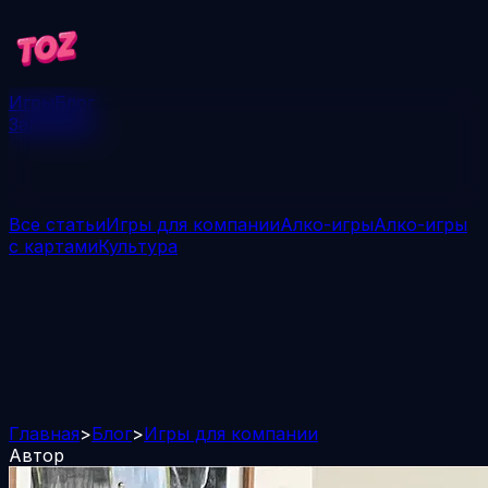
Игры
Блог
Загрузить
Все статьи
Игры для компании
Алко-игры
Алко-игры
с картами
Культура
Главная
>
Блог
>
Игры для компании
Автор