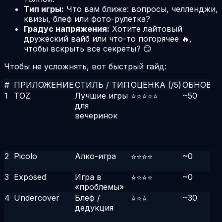
Тип игры:
Что вам ближе: вопросы, челленджи,
квизы, блеф или фото-рулетка?
Градус напряжения:
Хотите лайтовый
дружеский вайб или что-то погорячее 🔥,
чтобы вскрыть все секреты? 😏
Чтобы не усложнять, вот быстрый гайд:
#
ПРИЛОЖЕНИЕ
СТИЛЬ / ТИП
ОЦЕНКА (/5)
ОБНОВЛ.
1
TOZ
Лучшие игры
~50
⭐⭐⭐⭐⭐
для
вечеринок
2
Picolo
Алко-игра
~0
⭐⭐⭐⭐
3
Exposed
Игра в
~0
⭐⭐⭐⭐
«проблемы»
4
Undercover
Блеф /
~30
⭐⭐⭐
дедукция