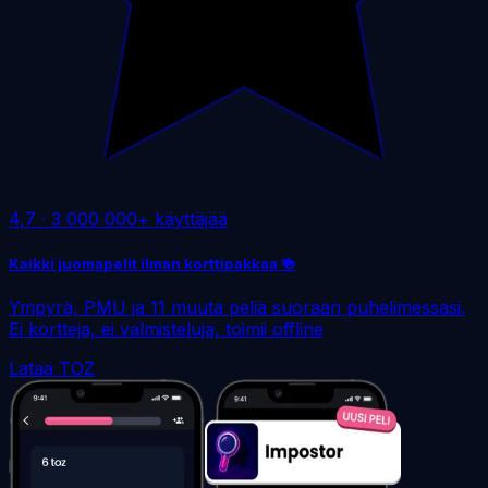
4,7
·
3 000 000+ käyttäjää
Kaikki juomapelit ilman korttipakkaa 🍻
Ympyrä, PMU ja 11 muuta peliä suoraan puhelimessasi.
Ei kortteja, ei valmisteluja, toimii offline
Lataa TOZ