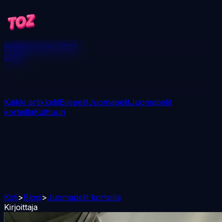
Pelit
Blogi
Voita 250€
Lataa
Kaikki artikkelit
Bilepelit
Juomapelit
Juomapelit
korteilla
Kulttuuri
Koti
>
Blogi
>
Juomapelit korteilla
Kirjoittaja