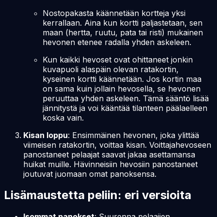
Nostopakasta käännetään kortteja yksi
kerrallaan. Aina kun kortti paljastetaan, sen
maan (hertta, ruutu, pata tai risti) mukainen
hevonen etenee radalla yhden askeleen.
Kun kaikki hevoset ovat ohittaneet jonkin
kuvapuoli alaspäin olevan ratakortin,
kyseinen kortti käännetään. Jos kortin maa
on sama kuin jollain hevosella, se hevonen
peruuttaa yhden askeleen. Tämä sääntö lisää
jännitystä ja voi kääntää tilanteen päälaelleen
koska vain.
Kisan loppu
: Ensimmäinen hevonen, joka ylittää
viimeisen ratakortin, voittaa kisan. Voittajahevoseen
panostaneet pelaajat saavat jakaa asettamansa
huikat muille. Hävinneisiin hevosiin panostaneet
joutuvat juomaan omat panoksensa.
Lisämaustetta peliin: eri versioita
Isommat panokset
: Suurenna pelaajien