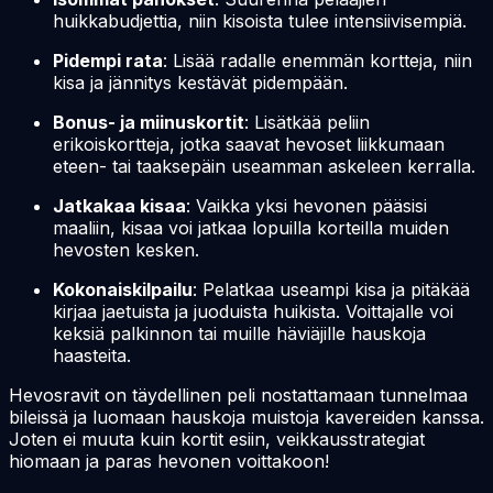
huikkabudjettia, niin kisoista tulee intensiivisempiä.
Pidempi rata
: Lisää radalle enemmän kortteja, niin
kisa ja jännitys kestävät pidempään.
Bonus- ja miinuskortit
: Lisätkää peliin
erikoiskortteja, jotka saavat hevoset liikkumaan
eteen- tai taaksepäin useamman askeleen kerralla.
Jatkakaa kisaa
: Vaikka yksi hevonen pääsisi
maaliin, kisaa voi jatkaa lopuilla korteilla muiden
hevosten kesken.
Kokonaiskilpailu
: Pelatkaa useampi kisa ja pitäkää
kirjaa jaetuista ja juoduista huikista. Voittajalle voi
keksiä palkinnon tai muille häviäjille hauskoja
haasteita.
Hevosravit on täydellinen peli nostattamaan tunnelmaa
bileissä ja luomaan hauskoja muistoja kavereiden kanssa.
Joten ei muuta kuin kortit esiin, veikkausstrategiat
hiomaan ja paras hevonen voittakoon!