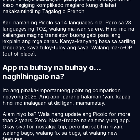
kaso nagiging komplikado maglaro kung di lahat
nakakaintindi ng Tagalog o French.
Keri naman ng Picolo sa 14 languages nila. Pero sa 23
languages ng TOZ, walang maiiwan sa ere. Hindi mo na
kailangan maging translator buong gabi para lang
iexplain ang mga dares. Kanya-kanyang basa sa sariling
language, kaya tuloy-tuloy ang saya. Walang ma-o-OP
(out of place).
App na buhay na buhay o...
naghihingalo na?
Ito ang pinaka-importanteng point ng comparison
ngayong
2026
. Ang app, parang halaman 'yan: kapag
hindi mo inalagaan at didiligan, mamamatay.
Alam niyo ba? Wala nang update ang Picolo for more
than 2 years. Zero. Naka-freeze na sa time yung app.
Okay siya for nostalgia trip, pero ibig sabihin niyan:
walang bago, walang fix sa bugs, at walang new
features.