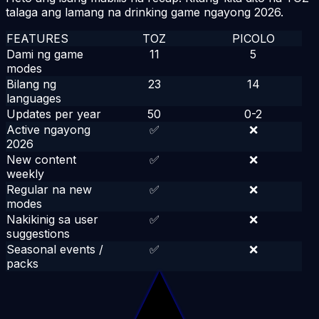
talaga ang lamang na drinking game ngayong
2026
.
FEATURES
TOZ
PICOLO
Dami ng game
11
5
modes
Bilang ng
23
14
languages
Updates per year
50
0-2
Active ngayong
✅
❌
2026
New content
✅
❌
weekly
Regular na new
✅
❌
modes
Nakikinig sa user
✅
❌
suggestions
Seasonal events /
✅
❌
packs