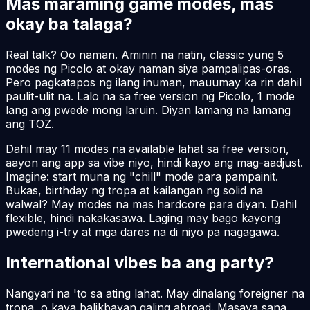
Mas maraming game modes, mas
okay ba talaga?
Real talk? Oo naman. Aminin na natin, classic yung 5
modes ng Picolo at okay naman siya pampalipas-oras.
Pero pagkatapos ng ilang inuman, mauumay ka rin dahil
paulit-ulit na. Lalo na sa free version ng Picolo, 1 mode
lang ang pwede mong laruin. Diyan lamang na lamang
ang TOZ.
Dahil may 11 modes na available lahat sa free version,
aayon ang app sa vibe niyo, hindi kayo ang mag-aadjust.
Imagine: start muna ng "chill" mode para pampainit.
Bukas, birthday ng tropa at kailangan ng solid na
walwal? May modes na mas hardcore para diyan. Dahil
flexible, hindi nakakasawa. Laging may bago kayong
pwedeng i-try at mga dares na di niyo pa nagagawa.
International vibes ba ang party?
Nangyari na 'to sa ating lahat. May dinalang foreigner na
tropa, o kaya balikbayan galing abroad. Masaya sana,