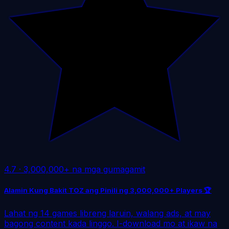
4.7
·
3,000,000+ na mga gumagamit
Alamin Kung Bakit TOZ ang Pinili ng 3,000,000+ Players 🏆
Lahat ng 14 games libreng laruin, walang ads, at may
bagong content kada linggo. I-download mo at ikaw na