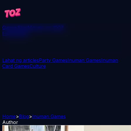
Games
Blog
Manalo ng 250$
I-download
Lahat ng articles
Party Games
Inuman Games
Inuman
Card Games
Culture
Home
>
Blog
>
Inuman Games
Author