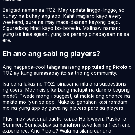
Baligtad naman sa TOZ. May update linggo-linggo, so
buhay na buhay ang app. Kahit maglaro kayo every
weekend, sure na may mada-daanan kayong bago.
Siguradong hindi kayo bo-bore-in. Malinaw naman:
yung isa inaalagaan, yung isa parang pinabayaan na sa
ere.
Eh ano ang sabi ng players?
Ang nagpapa-cool talaga sa isang
app tulad ng Picolo
o
TOZ ay kung sumasabay ito sa trip ng community.
Isa pang lakas ng TOZ: isinasama nila ang suggestions
ng users. May naisip ka bang malupit na dare o bagong
mode? Pwede mong i-suggest, at malaki ang chance na
makita mo 'yun sa app. Nakaka-ganahan kasi ramdam
mo na yung app ay gawa
ng
players
para
sa players.
Plus, may seasonal packs kapag Halloween, Pasko, o
Summer. Sumasabay sa panahon kaya laging fresh ang
experience. Ang Picolo? Wala na silang ganung