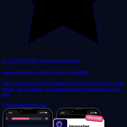
4.7
·
3,000,000+ na mga gumagamit
Ikaw ang Bahala sa Drinks, Kami sa Games 🍻
Dose-dosenang drinking game modes sa isang app. Zero
setup, zero ligpitan, at gumagana kahit sumuko na ang
wifi
I-download ang TOZ