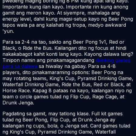
pwedeng maging boring ng 8 PM kung apat lang kayo.
Importante kung ilan kayo. Importante rin kung anong
gamit ang meron kayo. At siyempre, mahalaga ang
energy level, dahil kung magsi-setup kayo ng Beer Pong
tapos wala pa ang kalahati ng tropa, medyo awkward
'yun.
Para sa 2-4 na tao, sakto ang Beer Pong 1v1, Red or
Black, o Ride the Bus. Kailangan dito ng focus at hindi
nakakabagot kahit konti lang kayo. Kayong dalawa lang?
Tinipon namin ang pinakamagagandang
drinking games
para sa dalawa
sa hiwalay na gabay. Para sa 4-8
players, dito pinakamaraming options: Beer Pong na
may rotating teams, King's Cup, Pyramid Drinking Game,
Waterfall Drinking Game, Ride the Bus, Red or Black, at
Horse Race. Kapag 8 pataas na kayo, kailangan niyo ng
team o circle games tulad ng Flip Cup, Rage Cage, at
Drunk Jenga.
Pagdating sa gamit, may tatlong klase. Full kit games
tulad ng Beer Pong, Flip Cup, at Drunk Jenga ay
kailangan ng cups, bola, o Jenga set. Card games tulad
ng King's Cup, Pyramid Drinking Game, Waterfall