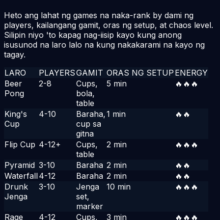
Heto ang lahat ng games na naka-rank by dami ng
players, kailangang gamit, oras ng setup, at chaos level.
Silipin niyo 'to kapag nag-iisip kayo kung anong
isusunod na laro lalo na kung nakakarami na kayo ng
tagay.
LARO
PLAYERS
GAMIT
ORAS NG SETUP
ENERGY
HI
Beer
2-8
Cups,
5 min
🔥🔥🔥
Ma
Pong
bola,
table
King's
4-10
Baraha,
1 min
🔥🔥
Ma
Cup
cup sa
gitna
Flip Cup
4-12+
Cups,
2 min
🔥🔥🔥
Ma
table
Pyramid
3-10
Baraha
2 min
🔥🔥
Ka
Waterfall
4-12
Baraha
2 min
🔥🔥
Ka
Drunk
3-10
Jenga
10 min
🔥🔥🔥
Ka
Jenga
set,
marker
Rage
4-12
Cups,
3 min
🔥🔥🔥
Ka