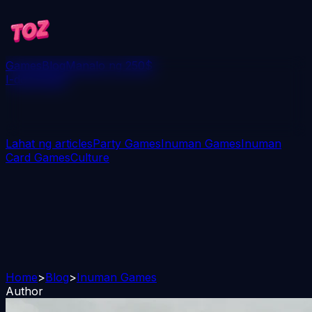
Games
Blog
Manalo ng 250$
I-download
Lahat ng articles
Party Games
Inuman Games
Inuman
Card Games
Culture
Home
>
Blog
>
Inuman Games
Author