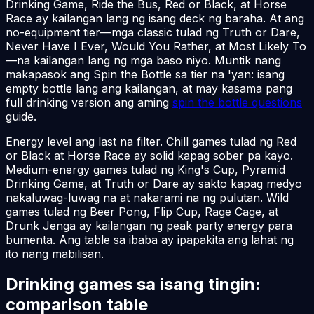
Drinking Game, Ride the Bus, Red or Black, at Horse
Race ay kailangan lang ng isang deck ng baraha. At ang
no-equipment tier—mga classic tulad ng Truth or Dare,
Never Have I Ever, Would You Rather, at Most Likely To
—na kailangan lang ng mga baso niyo. Muntik nang
makapasok ang Spin the Bottle sa tier na 'yan: isang
empty bottle lang ang kailangan, at may kasama pang
full drinking version ang aming
spin the bottle questions
guide.
Energy level ang last na filter. Chill games tulad ng Red
or Black at Horse Race ay solid kapag sober pa kayo.
Medium-energy games tulad ng King's Cup, Pyramid
Drinking Game, at Truth or Dare ay sakto kapag medyo
nakaluwag-luwag na at nakarami na ng pulutan. Wild
games tulad ng Beer Pong, Flip Cup, Rage Cage, at
Drunk Jenga ay kailangan ng peak party energy para
bumenta. Ang table sa ibaba ay ipapakita ang lahat ng
ito nang mabilisan.
Drinking games sa isang tingin:
comparison table