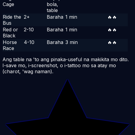
Cage
bola,
table
Ride the
2+
Baraha
1 min
🔥🔥
Ka
Bus
Red or
2-10
Baraha
1 min
🔥🔥
Ma
Black
Horse
4-10
Baraha
3 min
🔥🔥
Ma
Race
Ang table na 'to ang pinaka-useful na makikita mo dito.
I-save mo, i-screenshot, o i-tattoo mo sa atay mo
(charot, 'wag naman).