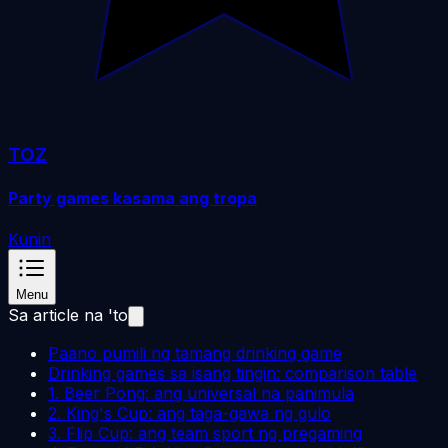
TOZ
Party games kasama ang tropa
Kunin
Menu
Sa article na 'to
Paano pumili ng tamang drinking game
Drinking games sa isang tingin: comparison table
1. Beer Pong: ang universal na panimula
2. King's Cup: ang taga-gawa ng gulo
3. Flip Cup: ang team sport ng pregaming