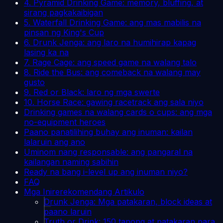
4. Pyramid Drinking Game: memory, bluffing, at
sirang pagkakaibigan
5. Waterfall Drinking Game: ang mas mabilis na
pinsan ng King's Cup
6. Drunk Jenga: ang laro na humihirap kapag
lasing ka na
7. Rage Cage: ang speed game na walang talo
8. Ride the Bus: ang comeback na walang may
gusto
9. Red or Black: laro ng mga swerte
10. Horse Race: gawing racetrack ang sala niyo
Drinking games na walang cards o cups: ang mga
no-equipment heroes
Paano panatilihing buhay ang inuman: kailan
lalaruin ang ano
Uminom nang responsable: ang pangaral na
kailangan naming sabihin
Ready na bang i-level up ang inuman niyo?
FAQ
Mga Inirerekomendang Artikulo
Drunk Jenga: Mga patakaran, block ideas at
paano laruin
Truth or Drink: 150 tanong at patakaran para