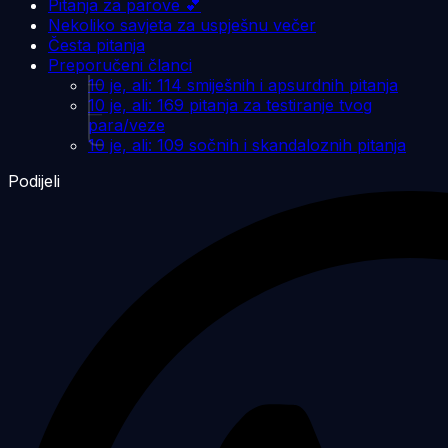
Pitanja za parove 💕
Nekoliko savjeta za uspješnu večer
Česta pitanja
Preporučeni članci
10 je, ali: 114 smiješnih i apsurdnih pitanja
10 je, ali: 169 pitanja za testiranje tvog
para/veze
10 je, ali: 109 sočnih i skandaloznih pitanja
Podijeli