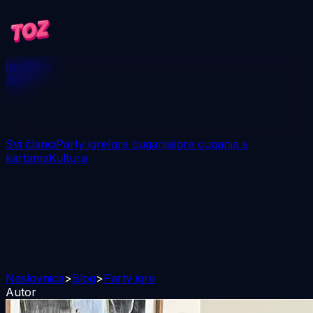
Igre
Blog
Skini
Svi članci
Party igre
Igre cuganja
Igre cuganja s
kartama
Kultura
Naslovnica
>
Blog
>
Party igre
Autor