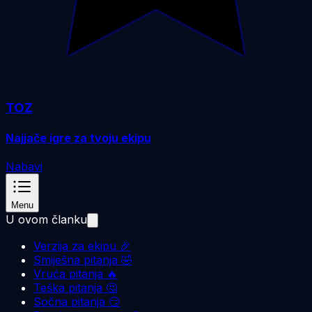
TOZ
Najjače igre za tvoju ekipu
Nabavi
Menu
U ovom članku
Verzija za ekipu 🎉
Smiješna pitanja 🤣
Vruća pitanja 🔥
Teška pitanja 🤔
Sočna pitanja 😏