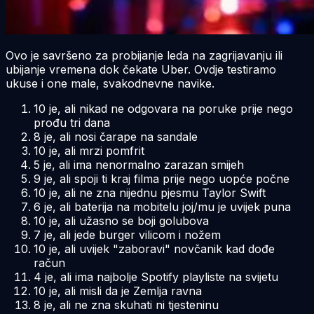
Ovo je savršeno za probijanje leda na zagrijavanju ili
ubijanje vremena dok čekate Uber. Ovdje testiramo
ukuse i one male, svakodnevne navike.
10 je, ali nikad ne odgovara na poruke prije nego
prođu tri dana
8 je, ali nosi čarape na sandale
10 je, ali mrzi pomfrit
5 je, ali ima nenormalno zarazan smijeh
9 je, ali spoji ti kraj filma prije nego uopće počne
10 je, ali ne zna nijednu pjesmu Taylor Swift
6 je, ali baterija na mobitelu joj/mu je uvijek puna
10 je, ali užasno se boji golubova
7 je, ali jede burger vilicom i nožem
10 je, ali uvijek "zaboravi" novčanik kad dođe
račun
4 je, ali ima najbolje Spotify playliste na svijetu
10 je, ali misli da je Zemlja ravna
8 je, ali ne zna skuhati ni tjesteninu