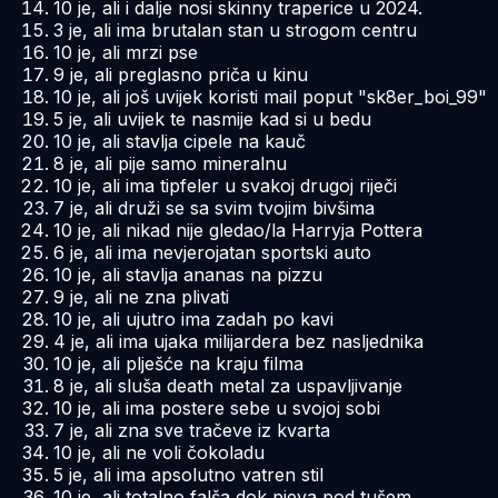
10 je, ali i dalje nosi skinny traperice u 2024.
3 je, ali ima brutalan stan u strogom centru
10 je, ali mrzi pse
9 je, ali preglasno priča u kinu
10 je, ali još uvijek koristi mail poput "sk8er_boi_99"
5 je, ali uvijek te nasmije kad si u bedu
10 je, ali stavlja cipele na kauč
8 je, ali pije samo mineralnu
10 je, ali ima tipfeler u svakoj drugoj riječi
7 je, ali druži se sa svim tvojim bivšima
10 je, ali nikad nije gledao/la Harryja Pottera
6 je, ali ima nevjerojatan sportski auto
10 je, ali stavlja ananas na pizzu
9 je, ali ne zna plivati
10 je, ali ujutro ima zadah po kavi
4 je, ali ima ujaka milijardera bez nasljednika
10 je, ali plješće na kraju filma
8 je, ali sluša death metal za uspavljivanje
10 je, ali ima postere sebe u svojoj sobi
7 je, ali zna sve tračeve iz kvarta
10 je, ali ne voli čokoladu
5 je, ali ima apsolutno vatren stil
10 je, ali totalno falša dok pjeva pod tušem