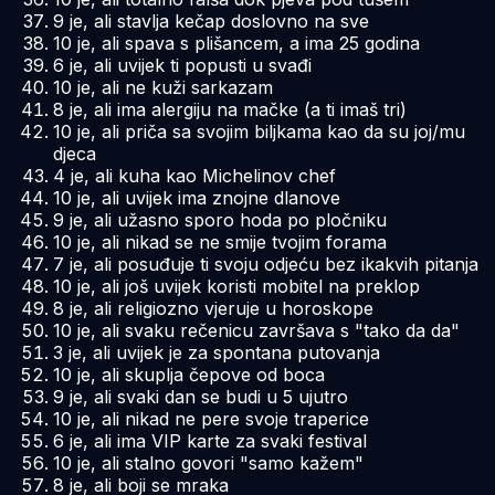
9 je, ali stavlja kečap doslovno na sve
10 je, ali spava s plišancem, a ima 25 godina
6 je, ali uvijek ti popusti u svađi
10 je, ali ne kuži sarkazam
8 je, ali ima alergiju na mačke (a ti imaš tri)
10 je, ali priča sa svojim biljkama kao da su joj/mu
djeca
4 je, ali kuha kao Michelinov chef
10 je, ali uvijek ima znojne dlanove
9 je, ali užasno sporo hoda po pločniku
10 je, ali nikad se ne smije tvojim forama
7 je, ali posuđuje ti svoju odjeću bez ikakvih pitanja
10 je, ali još uvijek koristi mobitel na preklop
8 je, ali religiozno vjeruje u horoskope
10 je, ali svaku rečenicu završava s "tako da da"
3 je, ali uvijek je za spontana putovanja
10 je, ali skuplja čepove od boca
9 je, ali svaki dan se budi u 5 ujutro
10 je, ali nikad ne pere svoje traperice
6 je, ali ima VIP karte za svaki festival
10 je, ali stalno govori "samo kažem"
8 je, ali boji se mraka