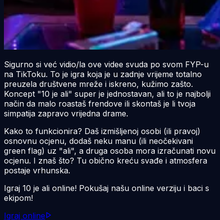
Sigurno si već vidio/la ove videe svuda po svom FYP-u
na TikToku. To je igra koja je u zadnje vrijeme totalno
preuzela društvene mreže i iskreno, kužimo zašto.
Koncept "10 je ali" super je jednostavan, ali to je najbolji
način da malo roastaš frendove ili skontaš je li tvoja
simpatija zapravo vrijedna drame.
Kako to funkcionira? Daš izmišljenoj osobi (ili pravoj)
osnovnu ocjenu, dodaš neku manu (ili neočekivani
green flag) uz "ali", a druga osoba mora izračunati novu
ocjenu. I znaš što? Tu obično kreću svađe i atmosfera
postaje vrhunska.
Igraj 10 je ali online! Pokušaj našu online verziju i baci s
ekipom!
Igraj online