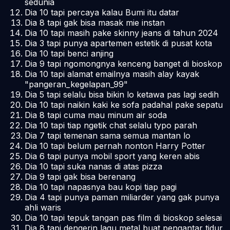
sedunia
Dia 10 tapi percaya kalau Bumi itu datar
Dia 8 tapi gak bisa masak mie instan
Dia 10 tapi masih pake skinny jeans di tahun 2024
Dia 3 tapi punya apartemen estetik di pusat kota
Dia 10 tapi benci anjing
Dia 9 tapi ngomongnya kenceng banget di bioskop
Dia 10 tapi alamat emailnya masih alay kayak
"pangeran_kegelapan_99"
Dia 5 tapi selalu bisa bikin lo ketawa pas lagi sedih
Dia 10 tapi naikin kaki ke sofa padahal pake sepatu
Dia 8 tapi cuma mau minum air soda
Dia 10 tapi tiap ngetik chat selalu typo parah
Dia 7 tapi temenan sama semua mantan lo
Dia 10 tapi belum pernah nonton Harry Potter
Dia 6 tapi punya mobil sport yang keren abis
Dia 10 tapi suka nanas di atas pizza
Dia 9 tapi gak bisa berenang
Dia 10 tapi napasnya bau kopi tiap pagi
Dia 4 tapi punya paman miliarder yang gak punya
ahli waris
Dia 10 tapi tepuk tangan pas film di bioskop selesai
Dia 8 tapi dengerin lagu metal buat pengantar tidur