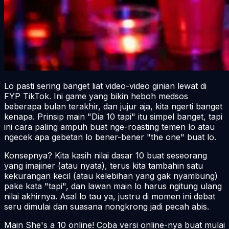
Lo pasti sering banget liat video-video ginian lewat di
FYP TikTok. Ini game yang bikin heboh medsos
beberapa bulan terakhir, dan jujur aja, kita ngerti banget
kenapa. Prinsip main "Dia 10 tapi" itu simpel banget, tapi
ini cara paling ampuh buat nge-
roasting
temen lo atau
ngecek apa gebetan lo bener-bener "the one" buat lo.
Konsepnya? Kita kasih nilai dasar 10 buat seseorang
yang imajiner (atau nyata), terus kita tambahin satu
kekurangan kecil (atau kelebihan yang gak nyambung)
pake kata "tapi", dan lawan main lo harus ngitung ulang
nilai akhirnya. Asal lo tau ya, justru di momen ini debat
seru dimulai dan suasana nongkrong jadi pecah abis.
Main She's a 10 online! Coba versi online-nya buat mulai