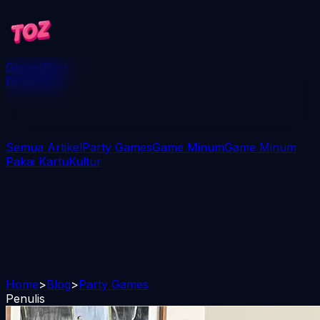
Games
Blog
Download
Semua Artikel
Party Games
Game Minum
Game Minum
Pakai Kartu
Kultur
Home
>
Blog
>
Party Games
Penulis