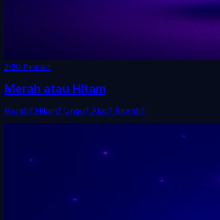
2-20 Pemain
Merah atau Hitam
Merah? Hitam? Ungu? Atas? Bawah?