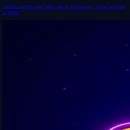
Jawab pertanyaan atau lakuin tantangan, kalau enggak
lo kalah