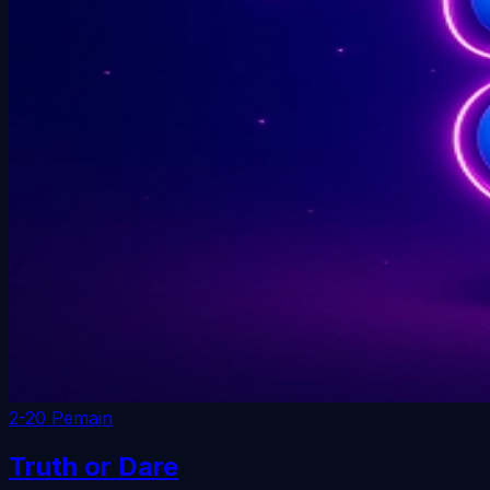
2-20 Pemain
Truth or Dare