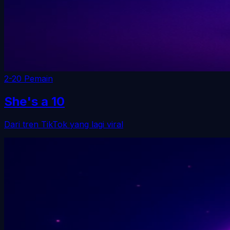
2-20 Pemain
She's a 10
Dari tren TikTok yang lagi viral