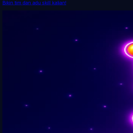
Bikin tim dan adu skill kalian!