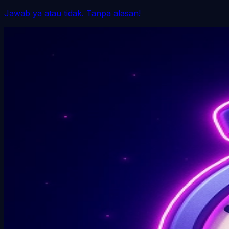
Jawab ya atau tidak. Tanpa alasan!