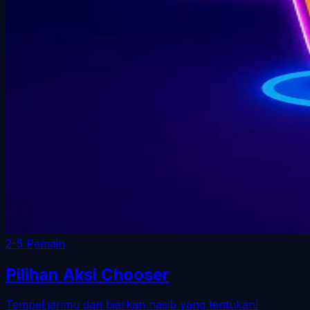
2-5 Pemain
Pilihan Aksi Chooser
Tempel jarimu dan biarkan nasib yang tentukan!