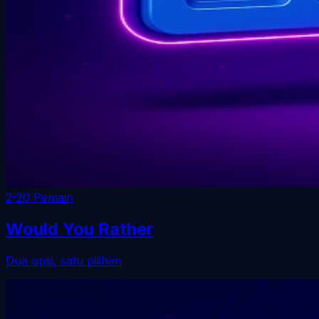
2-20 Pemain
Would You Rather
Dua opsi, satu pilihan