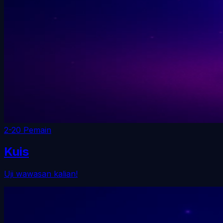
2-20 Pemain
Kuis
Uji wawasan kalian!