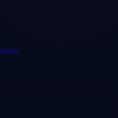

🇹🇼
🇯🇵