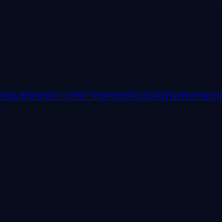

🇳🇱
🇳🇴
🇷🇴
🇫🇮
🇻🇳
🇹🇷
🇬🇷
🇧🇬
🇷🇺
🇺🇦
🇮🇳
🇹🇭
🇰🇷
🇨