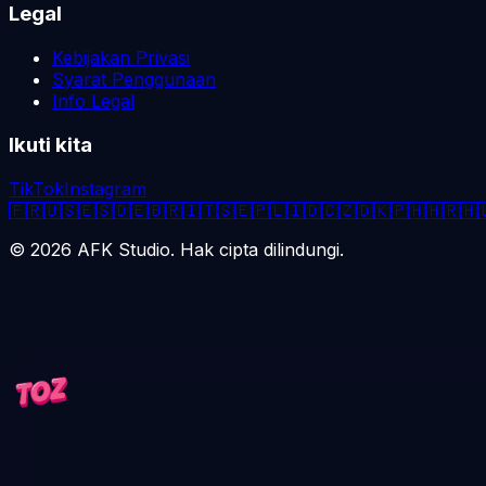
Legal
Kebijakan Privasi
Syarat Penggunaan
Info Legal
Ikuti kita
TikTok
Instagram
🇫🇷
🇺🇸
🇪🇸
🇩🇪
🇧🇷
🇮🇹
🇸🇪
🇵🇱
🇮🇩
🇨🇿
🇩🇰
🇵🇭
🇭🇷
🇭
©
2026
AFK Studio. Hak cipta dilindungi.