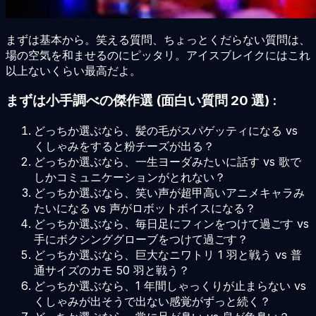
まずは基本から。笑える質問、ちょっとくだらない質問は、
場の空気を和ませるのにピッタリ。アイスブレイクにはこれ
以上ないくらい最高だよ。
まずは小手調べの傑作選 (面白い質問 20 選) :
どっちか選ぶなら、髪の毛がスパゲッティになる vs
くしゃみをすると粉チーズが出る？
どっちか選ぶなら、一生ヨーダみたいに話す vs 歌で
しかコミュニケーションがとれない？
どっちか選ぶなら、笑い声が超甲高いアニメキャラみ
たいになる vs 声がロボットボイスになる？
どっちか選ぶなら、毎日足にフィンをつけて過ごす vs
手にボクシンググローブをつけて過ごす？
どっちか選ぶなら、巨大なニワトリ 1 羽と戦う vs 普
通サイズのカモ 50 羽と戦う？
どっちか選ぶなら、1 年間しゃっくりが止まらない vs
くしゃみが出そうで出ない感覚がずっと続く？