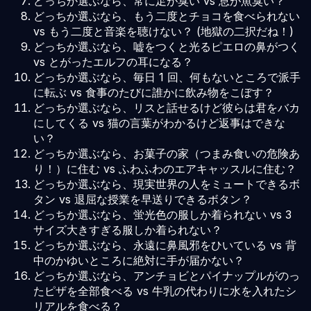
どっちか選ぶなら、常に足が臭い vs 息が魚臭い？
どっちか選ぶなら、もう二度とチョコを食べられない
vs もう二度と音楽を聴けない？ (地獄の二択だね！)
どっちか選ぶなら、嘘をつくと光るピエロの鼻がつく
vs とがったエルフの耳になる？
どっちか選ぶなら、毎日 1 回、何もないところで派手
に転ぶ vs 食事のたびに誰かに飲み物をこぼす？
どっちか選ぶなら、リスと話せるけど彼らは君をバカ
にしてくる vs 猫の言葉がわかるけど返事はできな
い？
どっちか選ぶなら、お菓子の家（つまみ食いの危険あ
り！）に住む vs ふわふわのエアキャッスルに住む？
どっちか選ぶなら、現実世界の人をミュートできるボ
タン vs 退屈な授業を早送りできるボタン？
どっちか選ぶなら、蛍光色の服しか着られない vs 3
サイズ大きすぎる服しか着られない？
どっちか選ぶなら、永遠に鼻風邪をひいている vs 背
中のかゆいところに絶対に手が届かない？
どっちか選ぶなら、アンチョビとパイナップルがのっ
たピザを全部食べる vs 牛乳の代わりに水を入れたシ
リアルを食べる？