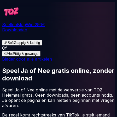
Spellen
Blog
Win 250€
Downloaden
🎉
Soft
Grappig & luchtig
Of
🥵
Hot
Pittig & gewaagd
Blader door alle artikelen
Speel Ja of Nee gratis online, zonder
download
Speel Ja of Nee online met de webversie van TOZ.
Helemaal gratis. Geen downloads, geen accounts nodig.
Je opent de pagina en kan meteen beginnen met vragen
afvuren.
De regel komt rechtstreeks van TikTok: je stelt iemand