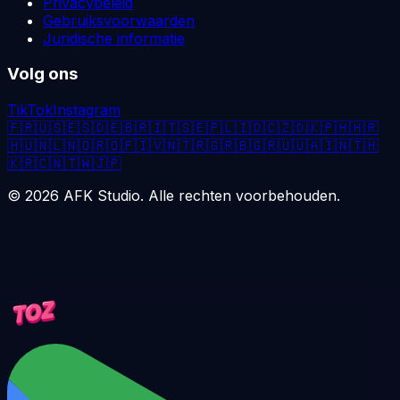
Privacybeleid
Gebruiksvoorwaarden
Juridische informatie
Volg ons
TikTok
Instagram
🇫🇷
🇺🇸
🇪🇸
🇩🇪
🇧🇷
🇮🇹
🇸🇪
🇵🇱
🇮🇩
🇨🇿
🇩🇰
🇵🇭
🇭🇷
🇭🇺
🇳🇱
🇳🇴
🇷🇴
🇫🇮
🇻🇳
🇹🇷
🇬🇷
🇧🇬
🇷🇺
🇺🇦
🇮🇳
🇹🇭
🇰🇷
🇨🇳
🇹🇼
🇯🇵
©
2026
AFK Studio. Alle rechten voorbehouden.