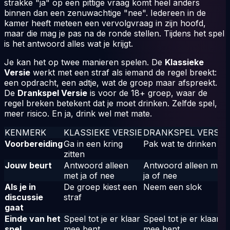
strakke "ja" op een pittige vraag komt heel anders
binnen dan een zenuwachtige "nee". Iedereen in de
kamer heeft meteen een vervolgvraag in zijn hoofd,
maar die mag je pas na de ronde stellen. Tijdens het spel
is het antwoord alles wat je krijgt.
Je kan het op twee manieren spelen. De
Klassieke
Versie
werkt met een straf als iemand de regel breekt:
een opdracht, een adtje, wat de groep maar afspreekt.
De
Drankspel Versie
is voor de 18+ groep, waar de
regel breken betekent dat je moet drinken. Zelfde spel,
meer risico. En ja, drink wel met mate.
KENMERK
KLASSIEKE VERSIE
DRANKSPEL VERSIE
Voorbereiding
Ga in een kring
Pak wat te drinken
zitten
Jouw beurt
Antwoord alleen
Antwoord alleen met
met ja of nee
ja of nee
Als je in
De groep kiest een
Neem een slok
discussie
straf
gaat
Einde van het
Speel tot je er klaar
Speel tot je er klaar
spel
mee bent
mee bent