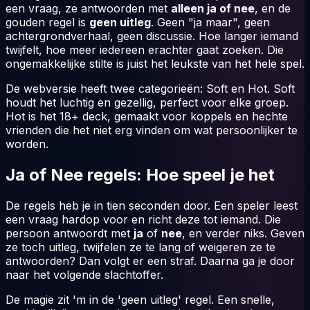
een vraag, ze antwoorden met
alleen ja of nee
, en de
gouden regel is
geen uitleg
. Geen "ja maar", geen
achtergrondverhaal, geen discussie. Hoe langer iemand
twijfelt, hoe meer iedereen erachter gaat zoeken. Die
ongemakkelijke stilte is juist het leukste van het hele spel.
De webversie heeft twee categorieën: Soft en Hot. Soft
houdt het luchtig en gezellig, perfect voor elke groep.
Hot is het 18+ deck, gemaakt voor koppels en hechte
vrienden die het niet erg vinden om wat persoonlijker te
worden.
Ja of Nee regels: Hoe speel je het
De regels heb je in tien seconden door. Een speler leest
een vraag hardop voor en richt deze tot iemand. Die
persoon antwoordt met
ja
of
nee
, en verder niks. Geven
ze toch uitleg, twijfelen ze te lang of weigeren ze te
antwoorden? Dan volgt er een straf. Daarna ga je door
naar het volgende slachtoffer.
De magie zit 'm in de 'geen uitleg' regel. Een snelle,