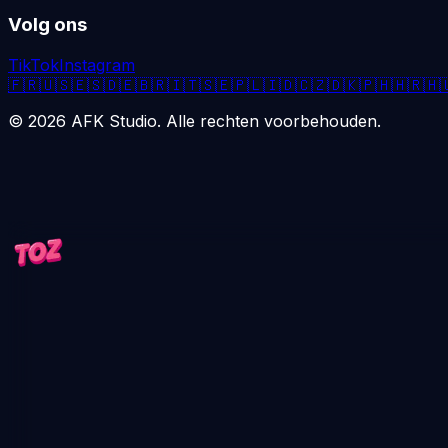
Volg ons
TikTok
Instagram
🇫🇷
🇺🇸
🇪🇸
🇩🇪
🇧🇷
🇮🇹
🇸🇪
🇵🇱
🇮🇩
🇨🇿
🇩🇰
🇵🇭
🇭🇷
🇭
©
2026
AFK Studio. Alle rechten voorbehouden.