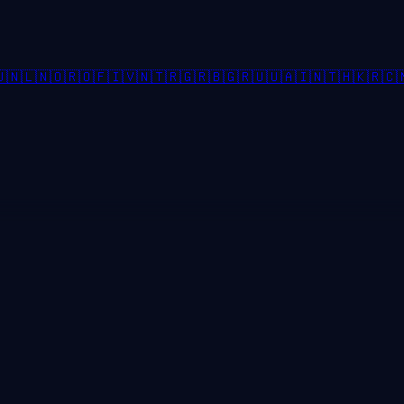

🇳🇱
🇳🇴
🇷🇴
🇫🇮
🇻🇳
🇹🇷
🇬🇷
🇧🇬
🇷🇺
🇺🇦
🇮🇳
🇹🇭
🇰🇷
🇨