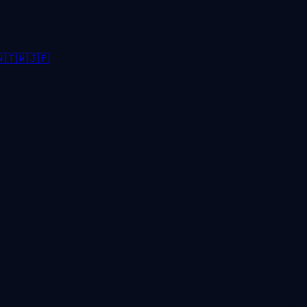

🇹🇼
🇯🇵