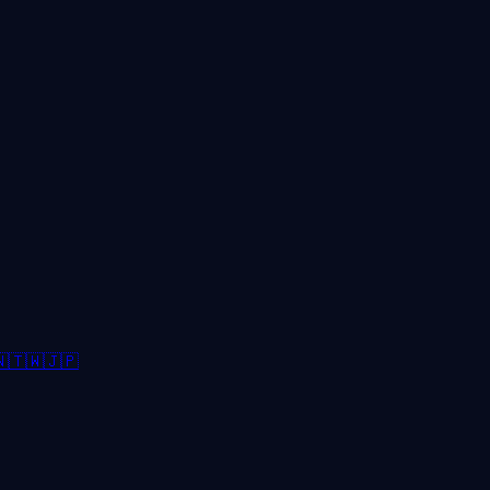

🇹🇼
🇯🇵