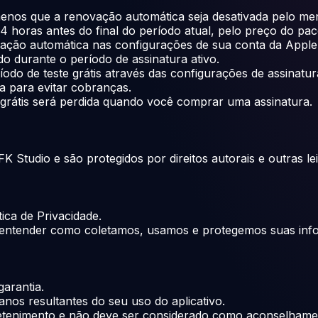
nos que a renovação automática seja desativada pelo meno
 horas antes do final do período atual, pelo preço do pac
vação automática nas configurações de sua conta da Apple
o durante o período de assinatura ativo.
odo de teste grátis através das configurações de assinatur
ra para evitar cobranças.
e grátis será perdida quando você comprar uma assinatura.
Studio e são protegidos por direitos autorais e outras leis
ica de Privacidade.
ra entender como coletamos, usamos e protegemos suas inf
garantia.
nos resultantes do seu uso do aplicativo.
retenimento e não deve ser considerado como aconselhamen