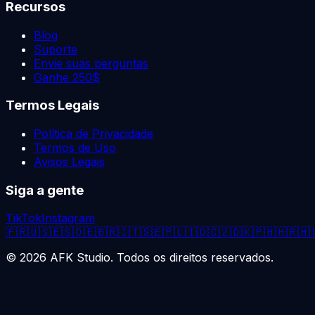
Recursos
Blog
Suporte
Envie suas perguntas
Ganhe 250$
Termos Legais
Política de Privacidade
Termos de Uso
Avisos Legais
Siga a gente
TikTok
Instagram
🇫🇷
🇺🇸
🇪🇸
🇩🇪
🇧🇷
🇮🇹
🇸🇪
🇵🇱
🇮🇩
🇨🇿
🇩🇰
🇵🇭
🇭🇷
🇭
©
2026
AFK Studio. Todos os direitos reservados.