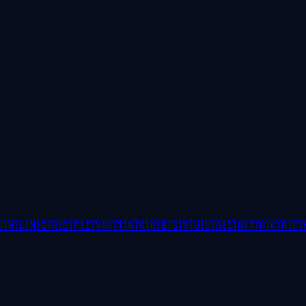

🇳🇱
🇳🇴
🇷🇴
🇫🇮
🇻🇳
🇹🇷
🇬🇷
🇧🇬
🇷🇺
🇺🇦
🇮🇳
🇹🇭
🇰🇷
🇨