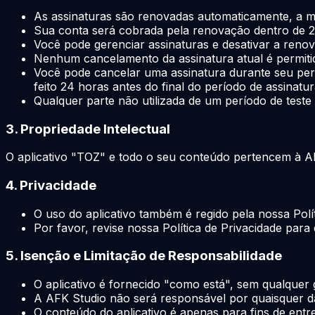
As assinaturas são renovadas automaticamente, a me
Sua conta será cobrada pela renovação dentro de 24
Você pode gerenciar assinaturas e desativar a reno
Nenhum cancelamento da assinatura atual é permitid
Você pode cancelar uma assinatura durante seu perí
feito 24 horas antes do final do período de assinatu
Qualquer parte não utilizada de um período de test
3. Propriedade Intelectual
O aplicativo "TOZ" e todo o seu conteúdo pertencem à AFK 
4. Privacidade
O uso do aplicativo também é regido pela nossa Polít
Por favor, revise nossa Política de Privacidade pa
5. Isenção e Limitação de Responsabilidade
O aplicativo é fornecido "como está", sem qualquer 
A AFK Studio não será responsável por quaisquer da
O conteúdo do aplicativo é apenas para fins de ent