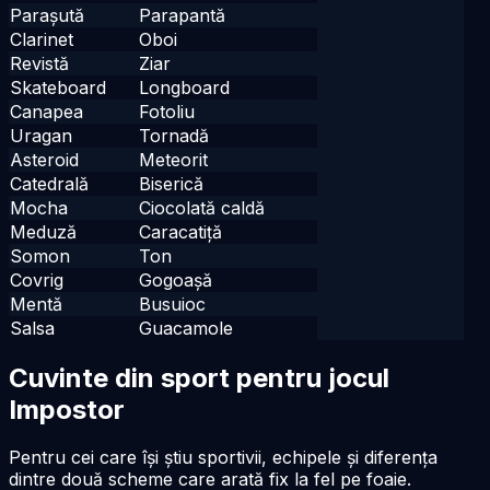
Parașută
Parapantă
Clarinet
Oboi
Revistă
Ziar
Skateboard
Longboard
Canapea
Fotoliu
Uragan
Tornadă
Asteroid
Meteorit
Catedrală
Biserică
Mocha
Ciocolată caldă
Meduză
Caracatiță
Somon
Ton
Covrig
Gogoașă
Mentă
Busuioc
Salsa
Guacamole
Cuvinte din sport pentru jocul
Impostor
Pentru cei care își știu sportivii, echipele și diferența
dintre două scheme care arată fix la fel pe foaie.