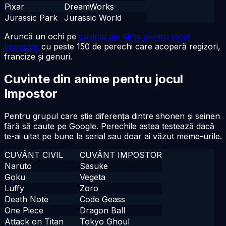
Pixar
DreamWorks
Jurassic Park
Jurassic World
Aruncă un ochi pe
cuvinte din filme pentru jocul
Impostor
cu peste 150 de perechi care acoperă regizori,
francize și genuri.
Cuvinte din anime pentru jocul
Impostor
Pentru grupul care știe diferența dintre shonen și seinen
fără să caute pe Google. Perechile astea testează dacă
te-ai uitat pe bune la serial sau doar ai văzut meme-urile.
CUVÂNT CIVIL
CUVÂNT IMPOSTOR
Naruto
Sasuke
Goku
Vegeta
Luffy
Zoro
Death Note
Code Geass
One Piece
Dragon Ball
Attack on Titan
Tokyo Ghoul