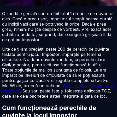
O rundă e genială sau un fail total în funcție de cuvântul
ales. Dacă e prea ușor, Impostorul scapă basma curată
cu indicii vagi care se potrivesc la orice. Dacă e prea
greu, nimeni nu știe despre ce vorbești. Vrei exact acel
echilibru unde toți se prind, dar o singură greșeală îl dă
de gol pe Impostor.
Uite ce ți-am pregătit: peste 200 de perechi de cuvinte
testate pentru jocul Impostor, împărțite pe teme și
dificultate. Nu doar cuvinte random, ci perechi clare
Civil/Impostor, pentru că așa funcționează bluff-ul.
Toate opțiunile de mai jos sunt gata de folosit. Le-am
împărțit pe niveluri de dificultate ca să le poți adapta
pentru gașca ta. Dacă vrei regulile complete și twist-ul
Mr. White, aruncă un ochi pe
ghidul nostru pentru jocul
Impostor
. Sau sari peste liste și folosește aplicația TOZ,
care are deja pachetele astea integrate și gata de joc.
Cum funcționează perechile de
cuvinte la jocul Impostor