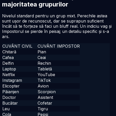
majoritatea grupurilor
Nivelul standard pentru un grup mixt. Perechile astea
sunt ușor de recunoscut, dar se suprapun suficient
încât să te forțeze să faci un bluff real. Un indiciu vag și
Impostorul se pierde în peisaj; un detaliu specific și s-a
ars.
CUVÂNT CIVIL
CUVÂNT IMPOSTOR
Chitară
Pian
Cafea
Ceai
Delfin
Rechin
Laptop
Tabletă
Netflix
YouTube
Instagram
TikTok
Elicopter
Avion
Păianjen
Scorpion
Doctor
Asistent
Bucătar
Cofetar
Leu
Tigru
Cola
Pepsi