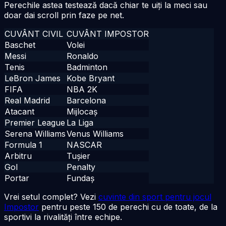
Perechile astea testează dacă chiar te uiți la meci sau
doar dai scroll prin faze pe net.
CUVÂNT CIVIL
CUVÂNT IMPOSTOR
Baschet
Volei
Messi
Ronaldo
Tenis
Badminton
LeBron James
Kobe Bryant
FIFA
NBA 2K
Real Madrid
Barcelona
Atacant
Mijlocaș
Premier League
La Liga
Serena Williams
Venus Williams
Formula 1
NASCAR
Arbitru
Tușier
Gol
Penalty
Portar
Fundaș
Vrei setul complet? Vezi
cuvinte din sport pentru jocul
Impostor
pentru peste 150 de perechi cu de toate, de la
sportivi la rivalități între echipe.