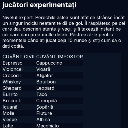
jucători experimentați
Nivelul expert. Perechile astea sunt atât de strânse încât
un singur indiciu neatent te dă de gol. Îi răsplătesc pe cei
care dau descrieri atente și vagi, și îi taxează instant pe
cei care dau prea multe detalii. Păstrează-le pentru
momentele când ați jucat deja 10 runde și știți cum să o
dați cotită.
CUVÂNT CIVIL
CUVÂNT IMPOSTOR
Espresso
Cappuccino
Violoncel
Vioară
Crocodil
Aligator
Whiskey
Bourbon
Ghepard
Leopard
Burrito
Taco
Broccoli
Conopidă
Iguană
Șopârlă
Molie
Fluture
Viespe
Albină
Latte
Macchiato