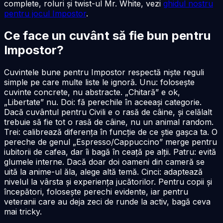
complete, roluri și twist-ul Mr. White, vezi
ghidul nostru
pentru jocul Impostor
.
Ce face un cuvânt să fie bun pentru
Impostor?
Cuvintele bune pentru Impostor respectă niște reguli
simple pe care multe liste le ignoră. Unu: folosește
cuvinte concrete, nu abstracte. „Chitară” e ok,
„Libertate” nu. Doi: fă perechile în aceeași categorie.
Dacă cuvântul pentru Civili e o rasă de câine, și celălalt
trebuie să fie tot o rasă de câine, nu un animal random.
Trei: calibrează diferența în funcție de ce știe gașca ta. O
pereche de genul „Espresso/Cappuccino” merge pentru
iubitorii de cafea, dar îi bagă în ceață pe alții. Patru: evită
glumele interne. Dacă doar doi oameni din cameră se
uită la anime-ul ăla, alege altă temă. Cinci: adaptează
nivelul la vârsta și experiența jucătorilor. Pentru copii și
începători, folosește perechi evidente, iar pentru
veteranii care au deja zeci de runde la activ, bagă ceva
mai tricky.