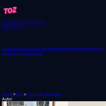
Jocuri
Blog
Câștigă 250$
Descarcă
Toate articolele
Jocuri de petrecere
Jocuri de băut
Jocuri
de băut cu cărți
Cultură
Acasă
>
Blog
>
Jocuri de petrecere
Autor