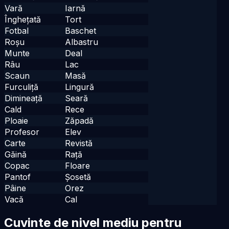
Vară
Iarnă
Înghețată
Tort
Fotbal
Baschet
Roșu
Albastru
Munte
Deal
Râu
Lac
Scaun
Masă
Furculiță
Lingură
Dimineață
Seară
Cald
Rece
Ploaie
Zăpadă
Profesor
Elev
Carte
Revistă
Găină
Rață
Copac
Floare
Pantof
Șosetă
Pâine
Orez
Vacă
Cal
Cuvinte de nivel mediu pentru