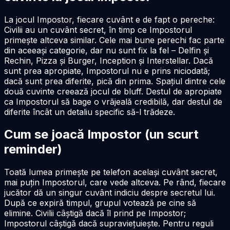
La jocul Impostor, fiecare cuvânt e de fapt o pereche:
Civilii au un cuvânt secret, în timp ce Impostorul
primește altceva similar. Cele mai bune perechi fac parte
din aceeași categorie, dar nu sunt fix la fel – Delfin și
Rechin, Pizza și Burger, Inception și Interstellar. Dacă
sunt prea apropiate, Impostorul nu e prins niciodată;
dacă sunt prea diferite, pică din prima. Spațiul dintre cele
două cuvinte creează jocul de bluff. Destul de apropiate
ca Impostorul să bage o vrăjeală credibilă, dar destul de
diferite încât un detaliu specific să-l trădeze.
Cum se joacă Impostor (un scurt
reminder)
Toată lumea primește pe telefon același cuvânt secret,
mai puțin Impostorul, care vede altceva. Pe rând, fiecare
jucător dă un singur cuvânt indiciu despre secretul lui.
După ce expiră timpul, grupul votează pe cine să
elimine. Civilii câștigă dacă îl prind pe Impostor;
Impostorul câștigă dacă supraviețuiește. Pentru reguli