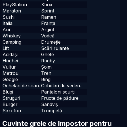
PlayStation
Xbox
Maraton
Sprint
Sushi
Ramen
Italia
Franța
Aur
Argint
Whiskey
Vodcă
Camping
Drumeție
Lift
Scări rulante
Adidași
Ghete
Hochei
Rugby
Vultur
Șoim
Metrou
Tren
Google
Bing
Ochelari de soare
Ochelari de vedere
Blugi
Pantaloni scurți
Struguri
Fructe de pădure
Burger
Sandviș
Saxofon
Trompetă
Cuvinte grele de Impostor pentru