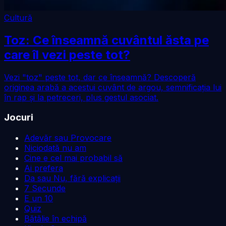
Cultură
Toz: Ce înseamnă cuvântul ăsta pe
care îl vezi peste tot?
Vezi "toz" peste tot, dar ce înseamnă? Descoperă
originea arabă a acestui cuvânt de argou, semnificația lui
în rap și la petreceri, plus gestul asociat.
Jocuri
Adevăr sau Provocare
Niciodată nu am
Cine e cel mai probabil să
Ai prefera
Da sau Nu, fără explicații
7 Secunde
E un 10
Quiz
Bătălie în echipă