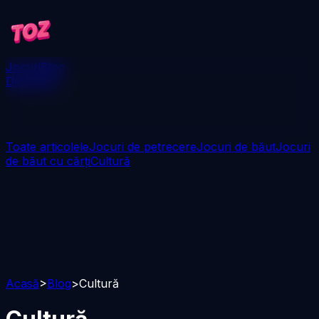
Jocuri
Blog
Descarcă
Toate articolele
Jocuri de petrecere
Jocuri de băut
Jocuri
de băut cu cărți
Cultură
Acasă
>
Blog
>
Cultură