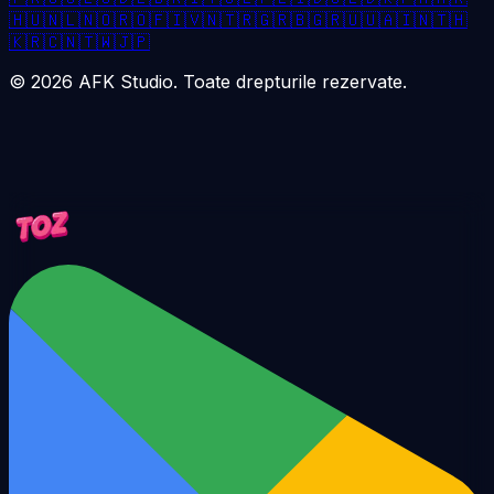
🇭🇺
🇳🇱
🇳🇴
🇷🇴
🇫🇮
🇻🇳
🇹🇷
🇬🇷
🇧🇬
🇷🇺
🇺🇦
🇮🇳
🇹🇭
🇰🇷
🇨🇳
🇹🇼
🇯🇵
©
2026
AFK Studio. Toate drepturile rezervate.