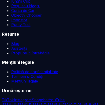
King's Cup
Roșu sau Negru
Cursa de Cai
Obiectiv Chooser
Impostor
Purity Test
Resurse
Blog
Asistență
Propune-ți întrebările
Mențiuni legale
Politică de confidențialitate
Termeni și Condiții
Mențiuni legale
Urmărește-ne
TikTok
Instagram
Snapchat
YouTube
🇫🇷
🇺🇸
🇪🇸
🇩🇪
🇧🇷
🇮🇹
🇸🇪
🇵🇱
🇮🇩
🇨🇿
🇩🇰
🇵🇭
🇭🇷