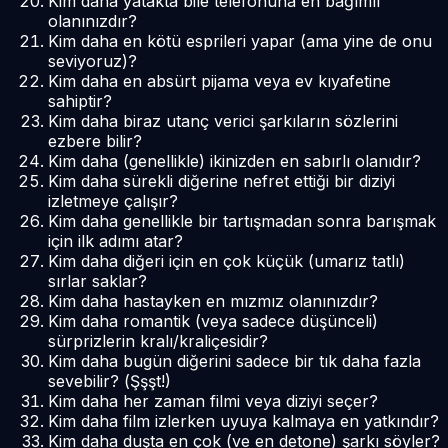
Kim daha yatakta bile telefonuna en bağımlı
olanınızdır?
Kim daha en kötü esprileri yapar (ama yine de onu
seviyoruz)?
Kim daha en absürt pijama veya ev kıyafetine
sahiptir?
Kim daha biraz utanç verici şarkıların sözlerini
ezbere bilir?
Kim daha (genellikle) ikinizden en sabırlı olanıdır?
Kim daha sürekli diğerine nefret ettiği bir diziyi
izletmeye çalışır?
Kim daha genellikle bir tartışmadan sonra barışmak
için ilk adımı atar?
Kim daha diğeri için en çok küçük (umarız tatlı)
sırlar saklar?
Kim daha hastayken en mızmız olanınızdır?
Kim daha romantik (veya sadece düşünceli)
sürprizlerin kralı/kraliçesidir?
Kim daha bugün diğerini
sadece
bir tık daha fazla
sevebilir? (Şşşt!)
Kim daha her zaman filmi veya diziyi seçer?
Kim daha film izlerken uyuya kalmaya en yatkındır?
Kim daha duşta en çok (ve en detone) şarkı söyler?