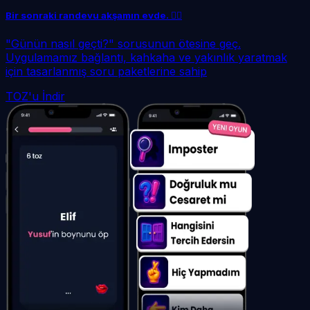
Bir sonraki randevu akşamın evde. ❤️‍🔥
"Günün nasıl geçti?" sorusunun ötesine geç.
Uygulamamız bağlantı, kahkaha ve yakınlık yaratmak
için tasarlanmış soru paketlerine sahip
TOZ'u İndir