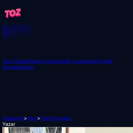
Oyunlar
Blog
İndir
Tüm Yazılar
Parti Oyunları
İçkili Oyunlar
Kartlı İçkili
Oyunlar
Kültür
Anasayfa
>
Blog
>
Parti Oyunları
Yazar