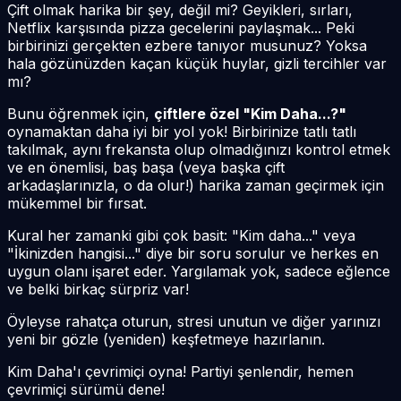
Çift olmak harika bir şey, değil mi? Geyikleri, sırları,
Netflix karşısında pizza gecelerini paylaşmak... Peki
birbirinizi
gerçekten
ezbere tanıyor musunuz? Yoksa
hala gözünüzden kaçan küçük huylar, gizli tercihler var
mı?
Bunu öğrenmek için,
çiftlere özel "Kim Daha...?"
oynamaktan daha iyi bir yol yok! Birbirinize tatlı tatlı
takılmak, aynı frekansta olup olmadığınızı kontrol etmek
ve en önemlisi, baş başa (veya başka çift
arkadaşlarınızla, o da olur!) harika zaman geçirmek için
mükemmel bir fırsat.
Kural her zamanki gibi çok basit: "Kim daha..." veya
"İkinizden hangisi..." diye bir soru sorulur ve herkes en
uygun olanı işaret eder. Yargılamak yok, sadece eğlence
ve belki birkaç sürpriz var!
Öyleyse rahatça oturun, stresi unutun ve diğer yarınızı
yeni bir gözle (yeniden) keşfetmeye hazırlanın.
Kim Daha'ı çevrimiçi oyna! Partiyi şenlendir, hemen
çevrimiçi sürümü dene!