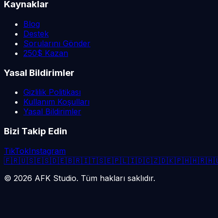
Kaynaklar
Blog
Destek
Sorularını Gönder
250$ Kazan
Yasal Bildirimler
Gizlilik Politikası
Kullanım Koşulları
Yasal Bildirimler
Bizi Takip Edin
TikTok
Instagram
🇫🇷
🇺🇸
🇪🇸
🇩🇪
🇧🇷
🇮🇹
🇸🇪
🇵🇱
🇮🇩
🇨🇿
🇩🇰
🇵🇭
🇭🇷
🇭
©
2026
AFK Studio. Tüm hakları saklıdır.