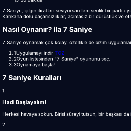
7 Saniye, çılgın itirafları seviyorsan tam senlik bir part
Kahkaha dolu başarısızlıklar, acımasız bir dürüstlük ve efsa
Nasıl Oynanır?
ila
7 Saniye
7 Saniye oynamak çok kolay, özellikle de bizim uygulama
1
Uygulamayı indir
TOZ
2
Oyun listesinden "7 Saniye" oyununu seç.
3
Oynamaya başla!
7 Saniye Kuralları
1
Hadi Başlayalım!
Herkesi havaya sokun. Birisi süreyi tutsun, bir başkası da i
2