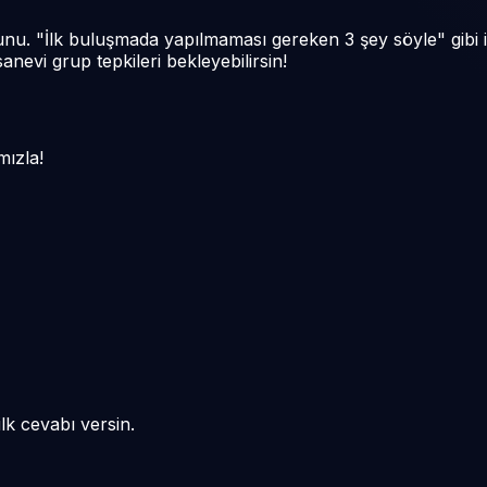
i oyunu. "İlk buluşmada yapılmaması gereken 3 şey söyle" gib
nevi grup tepkileri bekleyebilirsin!
mızla!
lk cevabı versin.