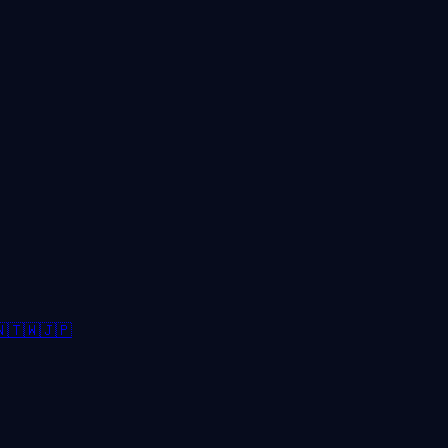

🇹🇼
🇯🇵