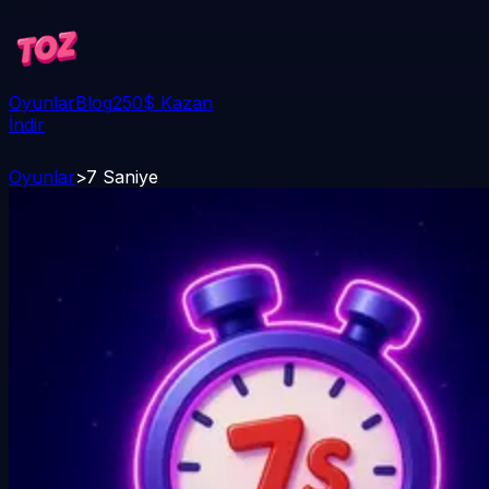
Oyunlar
Blog
250$ Kazan
İndir
Oyunlar
>
7 Saniye