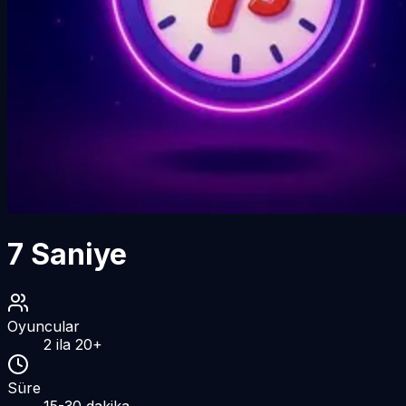
7 Saniye
Oyuncular
2
ila
20
+
Süre
15-30
dakika