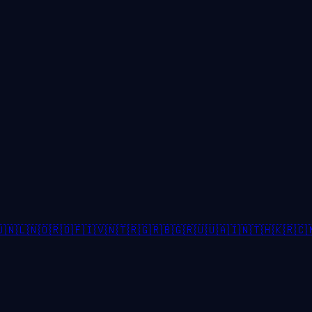

🇳🇱
🇳🇴
🇷🇴
🇫🇮
🇻🇳
🇹🇷
🇬🇷
🇧🇬
🇷🇺
🇺🇦
🇮🇳
🇹🇭
🇰🇷
🇨