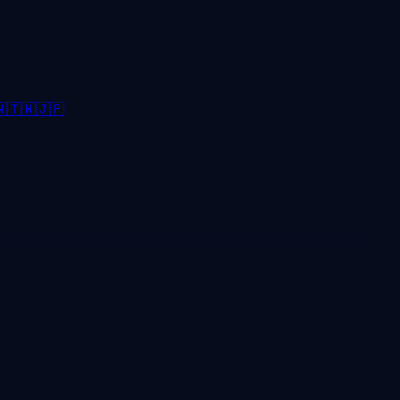

🇹🇼
🇯🇵