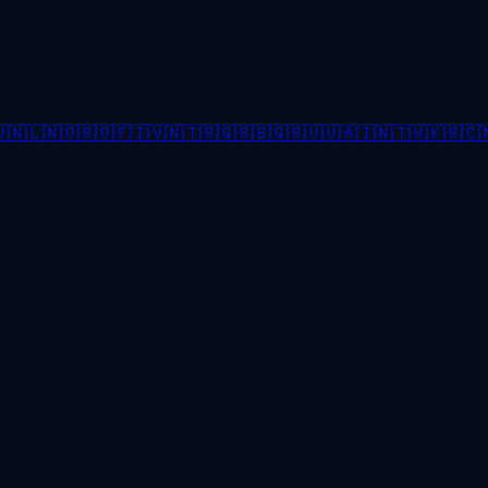

🇳🇱
🇳🇴
🇷🇴
🇫🇮
🇻🇳
🇹🇷
🇬🇷
🇧🇬
🇷🇺
🇺🇦
🇮🇳
🇹🇭
🇰🇷
🇨