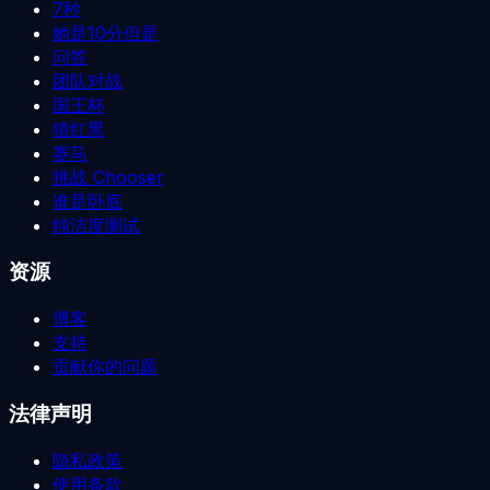
7秒
她是10分但是
问答
团队对战
国王杯
猜红黑
赛马
挑战 Chooser
谁是卧底
纯洁度测试
资源
博客
支持
贡献你的问题
法律声明
隐私政策
使用条款