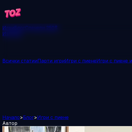
Игри
Блог
Спечели 250$
Изтегли
Всички статии
Парти игри
Игри с пиене
Игри с пиене 
Начало
>
Блог
>
Игри с пиене
Автор