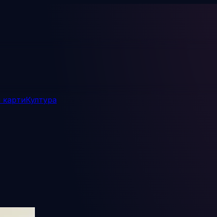
и карти
Култура