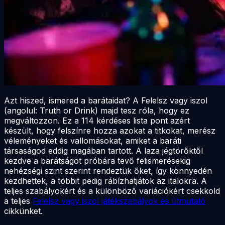
Azt hiszed, ismered a barátaidat? A Felelsz vagy iszol
(angolul: Truth or Drink) majd tesz róla, hogy ez
megváltozzon. Ez a 114 kérdéses lista pont azért
készült, hogy felszínre hozza azokat a titkokat, merész
véleményeket és vallomásokat, amiket a baráti
társaságod eddig magában tartott. A laza jégtörőktől
kezdve a barátságot próbára tevő felismerésekig
nehézségi szint szerint rendeztük őket, így könnyedén
kezdhettek, a többit pedig rábízhatjátok az italokra. A
teljes szabályokért és a különböző variációkért csekkold
a teljes
Felelsz vagy iszol játékszabályok és útmutató
cikkünket.