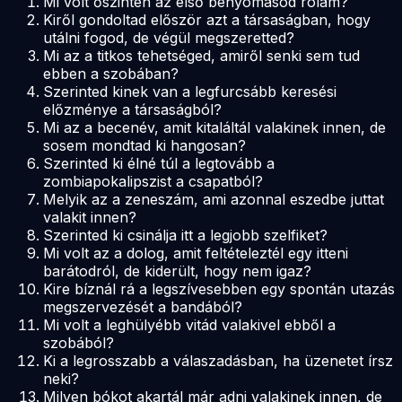
Mi volt őszintén az első benyomásod rólam?
Kiről gondoltad először azt a társaságban, hogy
utálni fogod, de végül megszeretted?
Mi az a titkos tehetséged, amiről senki sem tud
ebben a szobában?
Szerinted kinek van a legfurcsább keresési
előzménye a társaságból?
Mi az a becenév, amit kitaláltál valakinek innen, de
sosem mondtad ki hangosan?
Szerinted ki élné túl a legtovább a
zombiapokalipszist a csapatból?
Melyik az a zeneszám, ami azonnal eszedbe juttat
valakit innen?
Szerinted ki csinálja itt a legjobb szelfiket?
Mi volt az a dolog, amit feltételeztél egy itteni
barátodról, de kiderült, hogy nem igaz?
Kire bíznál rá a legszívesebben egy spontán utazás
megszervezését a bandából?
Mi volt a leghülyébb vitád valakivel ebből a
szobából?
Ki a legrosszabb a válaszadásban, ha üzenetet írsz
neki?
Milyen bókot akartál már adni valakinek innen, de