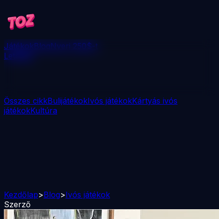
Játékok
Blog
Nyerj 250$-t
Letöltés
Összes cikk
Bulijátékok
Ivós játékok
Kártyás ivós
játékok
Kultúra
Kezdőlap
>
Blog
>
Ivós játékok
Szerző