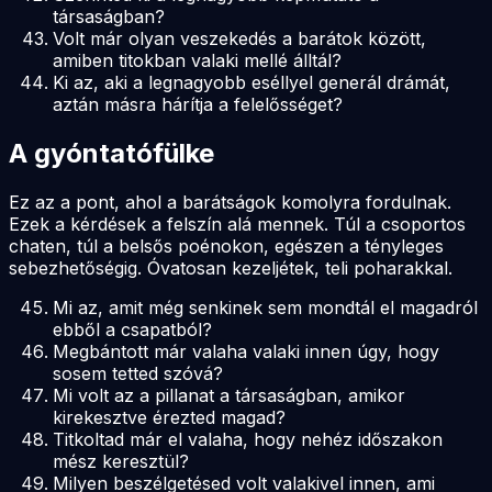
társaságban?
Volt már olyan veszekedés a barátok között,
amiben titokban valaki mellé álltál?
Ki az, aki a legnagyobb eséllyel generál drámát,
aztán másra hárítja a felelősséget?
A gyóntatófülke
Ez az a pont, ahol a barátságok komolyra fordulnak.
Ezek a kérdések a felszín alá mennek. Túl a csoportos
chaten, túl a belsős poénokon, egészen a tényleges
sebezhetőségig. Óvatosan kezeljétek, teli poharakkal.
Mi az, amit még senkinek sem mondtál el magadról
ebből a csapatból?
Megbántott már valaha valaki innen úgy, hogy
sosem tetted szóvá?
Mi volt az a pillanat a társaságban, amikor
kirekesztve érezted magad?
Titkoltad már el valaha, hogy nehéz időszakon
mész keresztül?
Milyen beszélgetésed volt valakivel innen, ami