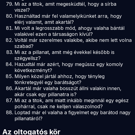
Mi az a titok, amit megesküdtél, hogy a sírba
viszel?
Használtad már fel valamelyikünket arra, hogy
elérj valamit, amit akartál?
Mi volt a legrosszabb mód, ahogy valaha bántál
valakivel ezen a társaságon kívül?
Voltál már szerelmes valakibe, akibe nem lett volna
szabad?
Mi az a pillanat, amit még évekkel később is
szégyellsz?
Hazudtál már azért, hogy megússz egy komoly
következményt?
Milyen közel jártál ahhoz, hogy tényleg
tönkretegyél egy barátságot?
Akartál már valaha bosszút állni valakin innen,
akár csak egy pillanatra is?
Mi az a titok, ami miatt inkább meginnál egy egész
pohárral, csak ne kelljen válaszolnod?
Loptad már el valaha a figyelmet egy barátod nagy
pillanatáról?
Az oltogatós kör