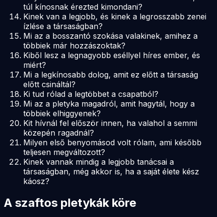
túl kínosnak érezted kimondani?
Kinek van a legjobb, és kinek a legrosszabb zenei
ízlése a társaságban?
Mi az a bosszantó szokása valakinek, amihez a
többiek már hozzászoktak?
Kiből lesz a legnagyobb eséllyel híres ember, és
miért?
Mi a legkínosabb dolog, amit ez előtt a társaság
előtt csináltál?
Ki tud rólad a legtöbbet a csapatból?
Mi az a pletyka magadról, amit hagytál, hogy a
többiek elhiggyenek?
Kit hívnál fel először innen, ha valahol a semmi
közepén ragadnál?
Milyen első benyomásod volt rólam, ami később
teljesen megváltozott?
Kinek vannak mindig a legjobb tanácsai a
társaságban, még akkor is, ha a saját élete kész
káosz?
A szaftos pletykák köre