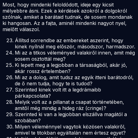
Most, hogy mindenki feloldódott, ideje egy kicsit
mélyebbre ásni. Ezek a kérdések azokról a dolgokról
szólnak, amiket a barátaid tudnak, de sosem mondanak
ki hangosan. Az a fajta, aminél mindenki nagyot nyel,
mielőtt válaszol.
Állítsd sorrendbe az embereket aszerint, hogy
kinek nyílnál meg először, másodszor, harmadszor.
Mi az a titkos véleményed valakiről innen, amit még
sosem osztottál meg?
Ki lepett meg a legjobban a társaságból, akár jó,
akár rossz értelemben?
Mi az a dolog, amit tudsz az egyik itteni barátodról,
de ő nem tudja, hogy te is tudod?
Szerinted kinek volt itt a legdrámaibb
párkapcsolata?
Melyik volt az a pillanat a csapat történetében,
amitől még mindig a hideg ráz (cringe)?
Szerinted ki van a legjobban elszállva magától a
szobában?
Milyen véleménnyel vagytok közösen valakiről,
amivel te titokban egyáltalán nem értesz egyet?