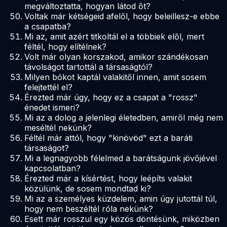
megváltoztatta, hogyan látod őt?
Voltak már kétségeid afelől, hogy beleillesz-e ebbe
a csapatba?
Mi az, amit azért titkoltál el a többiek elől, mert
féltél, hogy elítélnek?
Volt már olyan korszakod, amikor szándékosan
távolságot tartottál a társaságtól?
Milyen bókot kaptál valakitől innen, amit sosem
felejtettél el?
Érezted már úgy, hogy ez a csapat a "rossz"
énedet ismeri?
Mi az a dolog a jelenlegi életedben, amiről még nem
meséltél nekünk?
Féltél már attól, hogy "kinövöd" ezt a baráti
társaságot?
Mi a legnagyobb félelmed a barátságunk jövőjével
kapcsolatban?
Érezted már a kísértést, hogy leépíts valakit
közülünk, de sosem mondtad ki?
Mi az a személyes küzdelem, amin úgy jutottál túl,
hogy nem beszéltél róla nekünk?
Esett már rosszul egy közös döntésünk, miközben