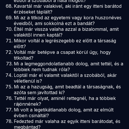
ebből a szobából a háta mögött?
Kavartál már valakivel, aki iránt egy itteni barátod
érzéseket táplált?
Mi az a titkod az egyetemi vagy kora huszonéves
éveidből, ami sokkolná ezt a bandát?
Éltél már vissza valaha azzal a bizalommal, amit
valakitől innen kaptál?
Mikor voltál a legrészegebb ez előtt a társaság
előtt?
Voltál már betépve a csapat körül úgy, hogy
titkoltad?
Mi a legmeggondolatlanabb dolog, amit tettél, és a
többiek nem tudnak róla?
Loptál már el valamit valakitől a szobából, akár
véletlenül is?
Mi az a hazugság, amit beadtál a társaságnak, és
azóta sem javítottad ki?
Tettél már olyat, aminél rettegnél, ha a többiek
rájönnének?
Mi volt a legetikátlanabb dolog, amit az elmúlt
évben csináltál?
Fedezted már valaha az egyik itteni barátodat, és
megbántad?