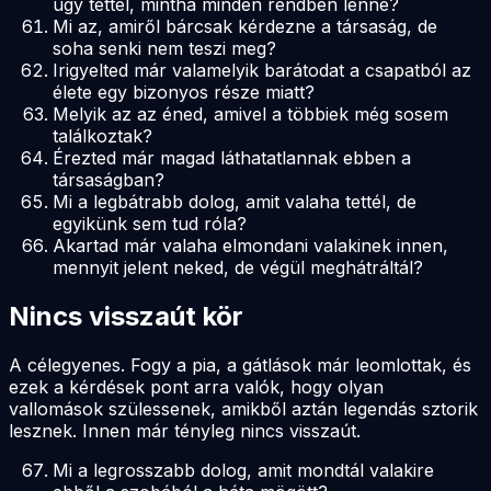
úgy tettél, mintha minden rendben lenne?
Mi az, amiről bárcsak kérdezne a társaság, de
soha senki nem teszi meg?
Irigyelted már valamelyik barátodat a csapatból az
élete egy bizonyos része miatt?
Melyik az az éned, amivel a többiek még sosem
találkoztak?
Érezted már magad láthatatlannak ebben a
társaságban?
Mi a legbátrabb dolog, amit valaha tettél, de
egyikünk sem tud róla?
Akartad már valaha elmondani valakinek innen,
mennyit jelent neked, de végül meghátráltál?
Nincs visszaút kör
A célegyenes. Fogy a pia, a gátlások már leomlottak, és
ezek a kérdések pont arra valók, hogy olyan
vallomások szülessenek, amikből aztán legendás sztorik
lesznek. Innen már tényleg nincs visszaút.
Mi a legrosszabb dolog, amit mondtál valakire