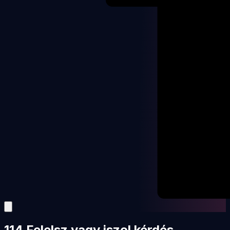
114 Felelsz vagy iszol kérdés