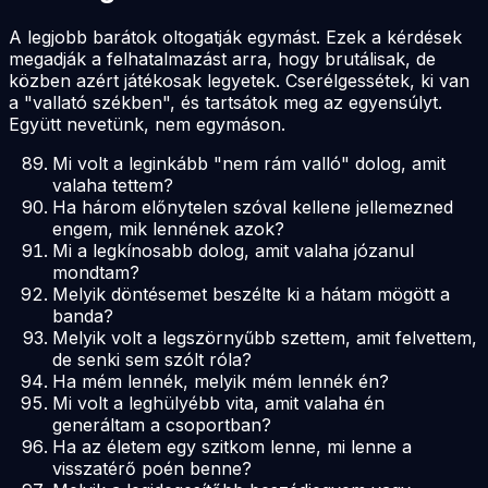
A legjobb barátok oltogatják egymást. Ezek a kérdések
megadják a felhatalmazást arra, hogy brutálisak, de
közben azért játékosak legyetek. Cserélgessétek, ki van
a "vallató székben", és tartsátok meg az egyensúlyt.
Együtt nevetünk, nem egymáson.
Mi volt a leginkább "nem rám valló" dolog, amit
valaha tettem?
Ha három előnytelen szóval kellene jellemezned
engem, mik lennének azok?
Mi a legkínosabb dolog, amit valaha józanul
mondtam?
Melyik döntésemet beszélte ki a hátam mögött a
banda?
Melyik volt a legszörnyűbb szettem, amit felvettem,
de senki sem szólt róla?
Ha mém lennék, melyik mém lennék én?
Mi volt a leghülyébb vita, amit valaha én
generáltam a csoportban?
Ha az életem egy szitkom lenne, mi lenne a
visszatérő poén benne?