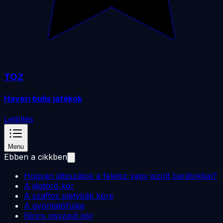
TOZ
Haveri bulis játékok
Letöltés
Menu
Ebben a cikkben
Hogyan játsszátok a felelsz vagy iszolt barátokkal?
A jégtörő kör
A szaftos pletykák köre
A gyóntatófülke
Nincs visszaút kör