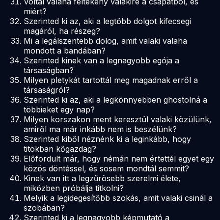
Voltál valaha féltékeny valakire a csapatból, és
miért?
Szerinted ki az, aki a legtöbb dolgot kifecsegi
magáról, ha részeg?
Mi a legálszentebb dolog, amit valaki valaha
mondott a bandában?
Szerinted kinek van a legnagyobb egója a
társaságban?
Milyen pletykát tartottál meg magadnak erről a
társaságról?
Szerinted ki az, aki a legkönnyebben ghostolná a
többieket egy nap?
Milyen korszakon ment keresztül valaki közülünk,
amiről ma már inkább nem is beszélünk?
Szerinted kiből néznénk ki a leginkább, hogy
titokban kőgazdag?
Előfordult már, hogy némán nem értettél egyet egy
közös döntéssel, és sosem mondtál semmit?
Kinek van itt a legzűrösebb szerelmi élete,
miközben próbálja titkolni?
Melyik a legidegesítőbb szokás, amit valaki csinál a
szobában?
Szerinted ki a legnagyobb képmutató a