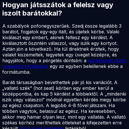
Hogyan játsszátok a felelsz vagy
iszolt barátokkal?
A szabályok pofonegyszerűek. Szedj össze legalább 3
barátot, fogjatok egy-egy italt, és üljetek körbe. Valaki
kiválaszt egy embert, akinek feltesz egy kérdést. A
kiválasztott őszintén válaszol, vagy iszik egy kortyot.
Aztán jön a következő. Ha túl direktnek érzitek, hogy
valakit kiszemeltek, tegyetek egy üveget középre, és
hagyjátok, hogy a pörgetés döntsön: a
barátoknak szóló
üvegezős kérdéseink
egy az egyben beleillenek ebbe a
formátumba.
Baráti társaságban bevethettek pár jó kis variációt. A
„vallató szék” (hot seat) körben egy ember kerül a
középpontba, és kap 5 kérdést a többiektől. A „mindenki
iszik vagy válaszol” módnál egyetlen kérdés megy körbe
az egész csapaton. A legjobb 4-8 fővel játszani. Ha
többen vagytok, belassul az egész. Ha kevesebben,
akkor meg hamar olyan lesz, mint egy vallatás. A vallató
székes körhöz meríthettek ötleteket a kifejezetten erre
készült
forró szék kérdések
listánkból.