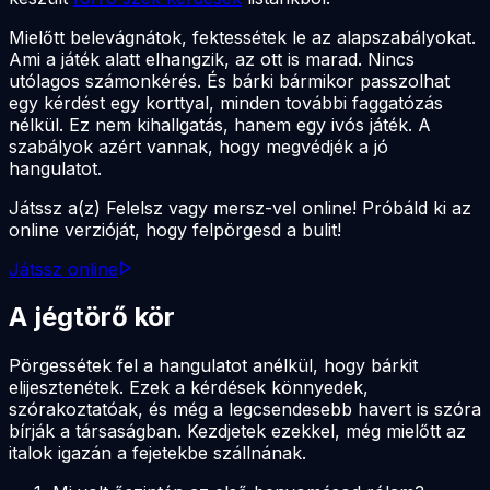
Mielőtt belevágnátok, fektessétek le az alapszabályokat.
Ami a játék alatt elhangzik, az ott is marad. Nincs
utólagos számonkérés. És bárki bármikor passzolhat
egy kérdést egy korttyal, minden további faggatózás
nélkül. Ez nem kihallgatás, hanem egy ivós játék. A
szabályok azért vannak, hogy megvédjék a jó
hangulatot.
Játssz a(z) Felelsz vagy mersz-vel online! Próbáld ki az
online verzióját, hogy felpörgesd a bulit!
Játssz online
A jégtörő kör
Pörgessétek fel a hangulatot anélkül, hogy bárkit
elijesztenétek. Ezek a kérdések könnyedek,
szórakoztatóak, és még a legcsendesebb havert is szóra
bírják a társaságban. Kezdjetek ezekkel, még mielőtt az
italok igazán a fejetekbe szállnának.