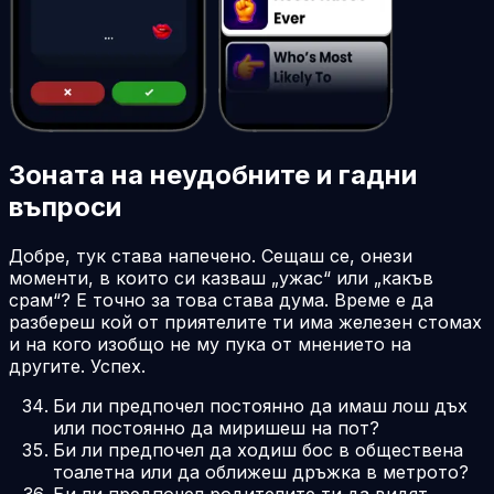
Зоната на неудобните и гадни
въпроси
Добре, тук става напечено. Сещаш се, онези
моменти, в които си казваш „ужас“ или „какъв
срам“? Е точно за това става дума. Време е да
разбереш кой от приятелите ти има железен стомах
и на кого изобщо не му пука от мнението на
другите. Успех.
Би ли предпочел постоянно да имаш лош дъх
или постоянно да миришеш на пот?
Би ли предпочел да ходиш бос в обществена
тоалетна или да оближеш дръжка в метрото?
Би ли предпочел родителите ти да видят