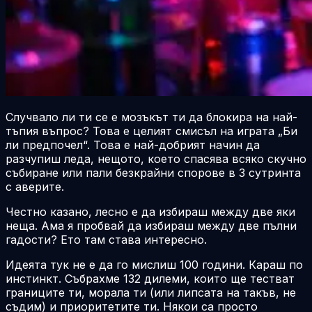
Случвало ли ти се е мозъкът ти да блокира на най-
тъпия въпрос? Това е целият смисъл на играта „Би
ли предпочел“. Това е най-добрият начин да
разчупиш леда, нещото, което спасява всяко скучно
събиране или пали безкрайни спорове в 3 сутринта
с аверите.
Честно казано, лесно е да избираш между две яки
неща. Ама я пробвай да избираш между две пълни
гадости? Ето там става интересно.
Идеята тук не е да го мислиш 100 години. Караш по
инстинкт. Събрахме 132 дилеми, които ще тестват
границите ти, морала ти (или липсата на такъв, не
съдим) и приоритетите ти. Някои са просто