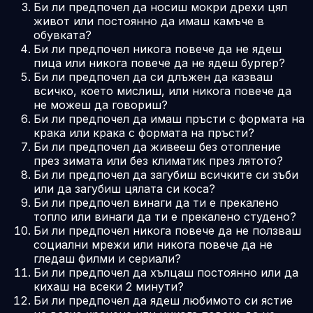
Би ли предпочел да носиш мокри дрехи цял
живот или постоянно да имаш камъче в
обувката?
Би ли предпочел никога повече да не ядеш
пица или никога повече да не ядеш бургер?
Би ли предпочел да си длъжен да казваш
всичко, което мислиш, или никога повече да
не можеш да говориш?
Би ли предпочел да имаш пръсти с формата на
крака или крака с формата на пръсти?
Би ли предпочел да живееш без отопление
през зимата или без климатик през лятото?
Би ли предпочел да загубиш всичките си зъби
или да загубиш цялата си коса?
Би ли предпочел винаги да ти е прекалено
топло или винаги да ти е прекалено студено?
Би ли предпочел никога повече да не ползваш
социални мрежи или никога повече да не
гледаш филми и сериали?
Би ли предпочел да хълцаш постоянно или да
кихаш на всеки 2 минути?
Би ли предпочел да ядеш любимото си ястие