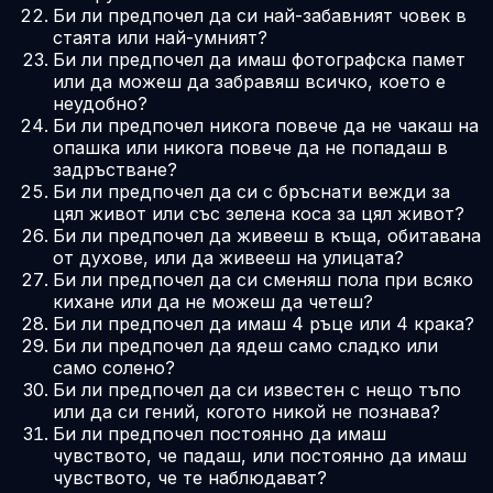
Би ли предпочел да си най-забавният човек в
стаята или най-умният?
Би ли предпочел да имаш фотографска памет
или да можеш да забравяш всичко, което е
неудобно?
Би ли предпочел никога повече да не чакаш на
опашка или никога повече да не попадаш в
задръстване?
Би ли предпочел да си с бръснати вежди за
цял живот или със зелена коса за цял живот?
Би ли предпочел да живееш в къща, обитавана
от духове, или да живееш на улицата?
Би ли предпочел да си сменяш пола при всяко
кихане или да не можеш да четеш?
Би ли предпочел да имаш 4 ръце или 4 крака?
Би ли предпочел да ядеш само сладко или
само солено?
Би ли предпочел да си известен с нещо тъпо
или да си гений, когото никой не познава?
Би ли предпочел постоянно да имаш
чувството, че падаш, или постоянно да имаш
чувството, че те наблюдават?