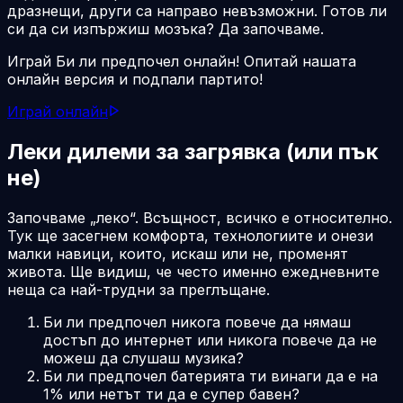
дразнещи, други са направо невъзможни. Готов ли
си да си изпържиш мозъка? Да започваме.
Играй Би ли предпочел онлайн! Опитай нашата
онлайн версия и подпали партито!
Играй онлайн
Леки дилеми за загрявка (или пък
не)
Започваме „леко“. Всъщност, всичко е относително.
Тук ще засегнем комфорта, технологиите и онези
малки навици, които, искаш или не, променят
живота. Ще видиш, че често именно ежедневните
неща са най-трудни за преглъщане.
Би ли предпочел никога повече да нямаш
достъп до интернет или никога повече да не
можеш да слушаш музика?
Би ли предпочел батерията ти винаги да е на
1% или нетът ти да е супер бавен?