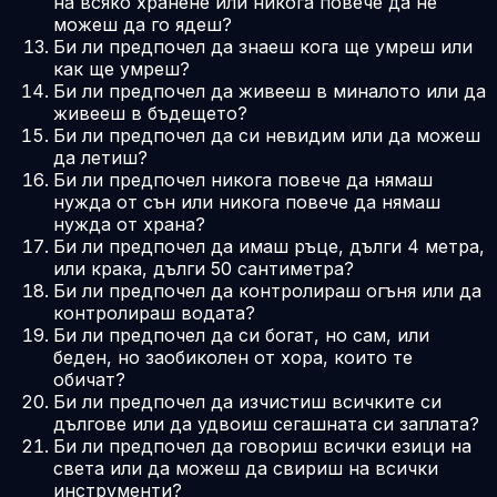
на всяко хранене или никога повече да не
можеш да го ядеш?
Би ли предпочел да знаеш кога ще умреш или
как ще умреш?
Би ли предпочел да живееш в миналото или да
живееш в бъдещето?
Би ли предпочел да си невидим или да можеш
да летиш?
Би ли предпочел никога повече да нямаш
нужда от сън или никога повече да нямаш
нужда от храна?
Би ли предпочел да имаш ръце, дълги 4 метра,
или крака, дълги 50 сантиметра?
Би ли предпочел да контролираш огъня или да
контролираш водата?
Би ли предпочел да си богат, но сам, или
беден, но заобиколен от хора, които те
обичат?
Би ли предпочел да изчистиш всичките си
дългове или да удвоиш сегашната си заплата?
Би ли предпочел да говориш всички езици на
света или да можеш да свириш на всички
инструменти?