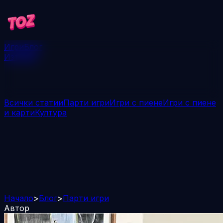
Игри
Блог
Изтегли
Всички статии
Парти игри
Игри с пиене
Игри с пиене
и карти
Култура
Начало
>
Блог
>
Парти игри
Автор