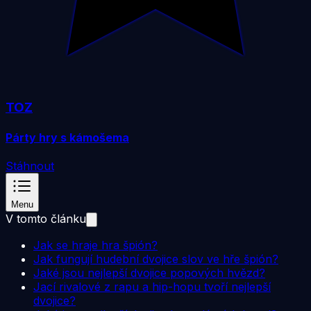
TOZ
Párty hry s kámošema
Stáhnout
Menu
V tomto článku
Jak se hraje hra špión?
Jak fungují hudební dvojice slov ve hře špión?
Jaké jsou nejlepší dvojice popových hvězd?
Jací rivalové z rapu a hip-hopu tvoří nejlepší
dvojice?