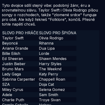
Tyto dvojice sdílí stejný vibe: podobný žánr, éru a
srovnatelnou slávu. Taylor Swift i Olivia Rodrigo píšou
songy o rozchodech, takže "zlomené srdce" funguje
pro obě. Ale když řekneš "Folklore", končíš. Přesně
tohle napětí chceš.
SLOVO PRO HRÁČE
SLOVO PRO ŠPIÓNA
Taylor Swift
Olivia Rodrigo
Beyoncé
Rihanna
Ariana Grande
Dua Lipa
Billie Eilish
Lorde
Ed Sheeran
Shawn Mendes
Justin Bieber
Harry Styles
Bruno Mars
The Weeknd
Lady Gaga
Katy Perry
Sabrina Carpenter
Chappell Roan
SZA
Doja Cat
Miley Cyrus
Selena Gomez
Adele
Sam Smith
Charlie Puth
Troye Sivan