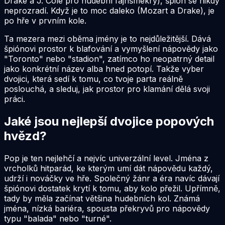
Drake a J. Cole pro hudební fajnšmekry), špión se nikdy
neprozradí. Když je to moc daleko (Mozart a Drake), je
po hře v prvním kole.
Ta mezera mezi oběma jmény je to nejdůležitější. Dává
špiónovi prostor k blafování a vymyšlení nápovědy jako
"Toronto" nebo "stadion", zatímco ho neopatrný detail
jako konkrétní název alba hned potopí. Takže vyber
dvojici, která sedí k tomu, co tvoje parta reálně
poslouchá, a sleduj, jak prostor pro klamání dělá svoji
práci.
Jaké jsou nejlepší dvojice popových
hvězd?
Pop je ten nejlehčí a nejvíc univerzální level. Jména z
vrcholků hitparád, ke kterým umí dát nápovědu každý,
udrží i nováčky ve hře. Společný žánr a éra navíc dávají
špiónovi dostatek krytí k tomu, aby kolo přežil. Upřímně,
tady by měla začínat většina hudebních kol. Známá
jména, nízká bariéra, spousta překryvů pro nápovědy
typu "balada" nebo "turné".