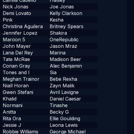
Camila Cabello
Halsey
Nick Jonas
Joe Jonas
Demi Lovato
Kelly Clarkson
Pink
Kesha
Christina Aguilera
Britney Spears
Jennifer Lopez
Shakira
Maroon 5
OneRepublic
John Mayer
Jason Mraz
Lana Del Rey
Marina
Tate McRae
Madison Beer
Conan Gray
Alec Benjamin
Tones and I
Sia
Meghan Trainor
Bebe Rexha
Niall Horan
Zayn Malik
Gwen Stefani
Avril Lavigne
Khalid
Daniel Caesar
Normani
Tinashe
Anitta
Becky G
Rita Ora
Ellie Goulding
Jessie J
Leona Lewis
Robbie Williams
George Michael