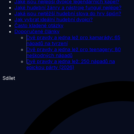
Jaké jsou nejlepší dvojice legendárních kapel?
Jaké hudební žánry a nástroje fungují nejlépe?
Jaká jsou nejtěžší hudební slova do hry špión?
Jak vybrat ideální hudební dvojici?
Často kladené otázky
Doporučené články
Dvě pravdy a jedna lež pro kamarády: 65
nápadů na tvrzení
Dvě pravdy a jedna lež pro teenagery: 80
neškodných nápadů
Dvě pravdy a jedna lež: 250 nápadů na
epickou párty (2026)
Sdílet