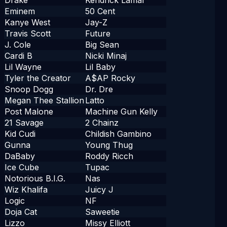
Drake
Kendrick Lamar
Eminem
50 Cent
Kanye West
Jay-Z
Travis Scott
Future
J. Cole
Big Sean
Cardi B
Nicki Minaj
Lil Wayne
Lil Baby
Tyler the Creator
A$AP Rocky
Snoop Dogg
Dr. Dre
Megan Thee Stallion
Latto
Post Malone
Machine Gun Kelly
21 Savage
2 Chainz
Kid Cudi
Childish Gambino
Gunna
Young Thug
DaBaby
Roddy Ricch
Ice Cube
Tupac
Notorious B.I.G.
Nas
Wiz Khalifa
Juicy J
Logic
NF
Doja Cat
Saweetie
Lizzo
Missy Elliott