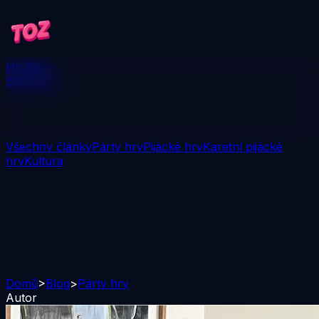
Hry
Blog
Stáhnout
Všechny články
Párty hry
Pijácké hry
Karetní pijácké
hry
Kultura
Domů
>
Blog
>
Párty hry
Autor