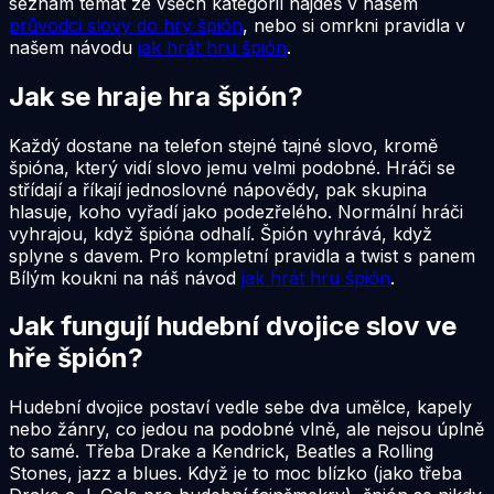
seznam témat ze všech kategorií najdeš v našem
průvodci slovy do hry špión
, nebo si omrkni pravidla v
našem návodu
jak hrát hru špión
.
Jak se hraje hra špión?
Každý dostane na telefon stejné tajné slovo, kromě
špióna, který vidí slovo jemu velmi podobné. Hráči se
střídají a říkají jednoslovné nápovědy, pak skupina
hlasuje, koho vyřadí jako podezřelého. Normální hráči
vyhrajou, když špióna odhalí. Špión vyhrává, když
splyne s davem. Pro kompletní pravidla a twist s panem
Bílým koukni na náš návod
jak hrát hru špión
.
Jak fungují hudební dvojice slov ve
hře špión?
Hudební dvojice postaví vedle sebe dva umělce, kapely
nebo žánry, co jedou na podobné vlně, ale nejsou úplně
to samé. Třeba Drake a Kendrick, Beatles a Rolling
Stones, jazz a blues. Když je to moc blízko (jako třeba