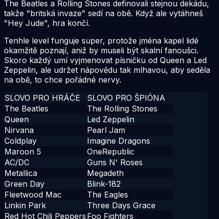
The Beatles a Rolling Stones definovali stejnou dekádu,
takže "britská invaze" sedí na obě. Když ale vytáhneš
"Hey Jude", hra končí.
Tenhle level funguje super, protože jména kapel lidé
okamžitě poznají, aniž by museli být skalní fanoušci.
Skoro každý umí vyjmenovat písničku od Queen a Led
Zeppelin, ale udržet nápovědu tak mlhavou, aby seděla
na obě, to chce pořádné nervy.
SLOVO PRO HRÁČE
SLOVO PRO ŠPIÓNA
The Beatles
The Rolling Stones
Queen
Led Zeppelin
Nirvana
Pearl Jam
Coldplay
Imagine Dragons
Maroon 5
OneRepublic
AC/DC
Guns N' Roses
Metallica
Megadeth
Green Day
Blink-182
Fleetwood Mac
The Eagles
Linkin Park
Three Days Grace
Red Hot Chili Peppers
Foo Fighters