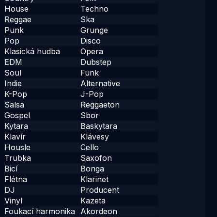
House
Techno
Reggae
Ska
Punk
Grunge
Pop
Disco
Klasická hudba
Opera
EDM
Dubstep
Soul
Funk
Indie
Alternative
K-Pop
J-Pop
Salsa
Reggaeton
Gospel
Sbor
Kytara
Baskytara
Klavír
Klávesy
Housle
Cello
Trubka
Saxofon
Bicí
Bonga
Flétna
Klarinet
DJ
Producent
Vinyl
Kazeta
Foukací harmonika
Akordeon