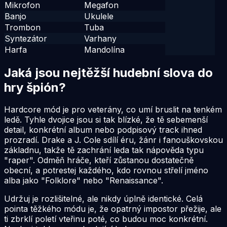
Mikrofon
Megafon
Banjo
Ukulele
Trombon
Tuba
Syntezátor
Varhany
Harfa
Mandolína
Jaká jsou nejtěžší hudební slova do
hry špión?
Hardcore mód je pro veterány, co umí bruslit na tenkém
ledě. Tyhle dvojice jsou si tak blízké, že tě sebemenší
detail, konkrétní album nebo podpisový track ihned
prozradí. Drake a J. Cole sdílí éru, žánr i fanouškovskou
základnu, takže tě zachrání leda tak nápověda typu
"raper". Odměň hráče, kteří zůstanou dostatečně
obecní, a potrestej každého, kdo rovnou střelí jméno
alba jako "Folklore" nebo "Renaissance".
Udržuj je rozlišitelné, ale nikdy úplně identické. Celá
pointa těžkého módu je, že opatrný impostor přežije, ale
ti zbrklí poletí vteřinu poté, co budou moc konkrétní.