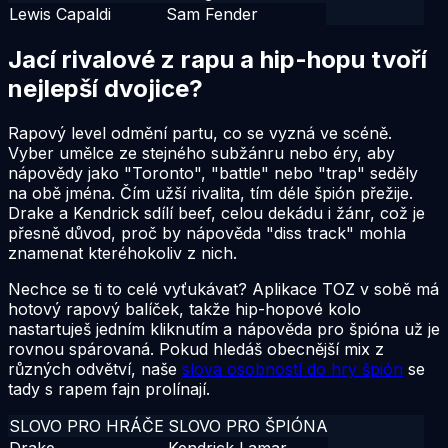
Lewis Capaldi
Sam Fender
Jací rivalové z rapu a hip-hopu tvoří
nejlepší dvojice?
Rapový level odmění partu, co se vyzná ve scéně.
Vyber umělce ze stejného subžánru nebo éry, aby
nápovědy jako "Toronto", "battle" nebo "trap" seděly
na obě jména. Čím užší rivalita, tím déle špión přežije.
Drake a Kendrick sdílí beef, celou dekádu i žánr, což je
přesně důvod, proč by nápověda "diss track" mohla
znamenat kteréhokoliv z nich.
Nechce se ti to celé vyťukávat? Aplikace TOZ v sobě má
hotový rapový balíček, takže hip-hopové kolo
nastartuješ jedním kliknutím a nápověda pro špióna už je
rovnou spárovaná. Pokud hledáš obecnější mix z
různých odvětví, naše
slova osobností do hry špión
se
tady s rapem fajn prolínají.
SLOVO PRO HRÁČE
SLOVO PRO ŠPIÓNA