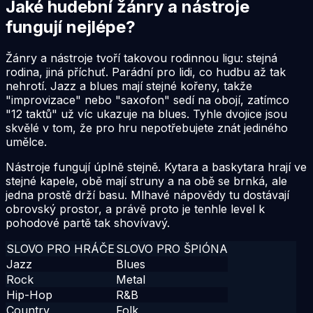
Jaké hudební žánry a nástroje
fungují nejlépe?
Žánry a nástroje tvoří takovou rodinnou ligu: stejná
rodina, jiná příchuť. Parádní pro lidi, co hudbu až tak
nehrotí. Jazz a blues mají stejné kořeny, takže
"improvizace" nebo "saxofon" sedí na obojí, zatímco
"12 taktů" už víc ukazuje na blues. Tyhle dvojice jsou
skvělé v tom, že pro hru nepotřebujete znát jediného
umělce.
Nástroje fungují úplně stejně. Kytara a baskytara hrají ve
stejné kapele, obě mají struny a na obě se brnká, ale
jedna prostě drží basu. Mlhavé nápovědy tu dostávají
obrovský prostor, a právě proto je tenhle level k
pohodové partě tak shovívavý.
SLOVO PRO HRÁČE
SLOVO PRO ŠPIÓNA
Jazz
Blues
Rock
Metal
Hip-Hop
R&B
Country
Folk