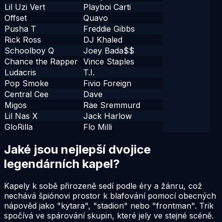
Lil Uzi Vert
Playboi Carti
Offset
Quavo
Pusha T
Freddie Gibbs
Rick Ross
DJ Khaled
Schoolboy Q
Joey Bada$$
Chance the Rapper
Vince Staples
Ludacris
T.I.
Pop Smoke
Fivio Foreign
Central Cee
Dave
Migos
Rae Sremmurd
Lil Nas X
Jack Harlow
GloRilla
Flo Milli
Jaké jsou nejlepší dvojice
legendárních kapel?
Kapely k sobě přirozeně sedí podle éry a žánru, což
nechává špiónovi prostor k blafování pomocí obecných
nápověd jako "kytara", "stadion" nebo "frontman". Trik
spočívá ve spárování skupin, které jely ve stejné scéně.