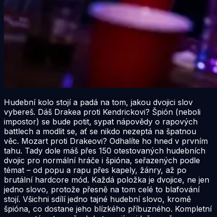
Hudební kolo stojí a padá na tom, jakou dvojici slov
vybereš. Dáš Drakea proti Kendrickovi? Špión (neboli
impostor) se bude potit, sypat nápovědy o rapových
battlech a modlit se, ať se nikdo nezeptá na špatnou
věc. Mozart proti Drakeovi? Odhalíte ho hned v prvním
tahu. Tady dole máš přes 150 otestovaných hudebních
dvojic pro normální hráče i špióna, seřazených podle
témat – od popu a rapu přes kapely, žánry, až po
brutální hardcore mód. Každá položka je dvojice, ne jen
jedno slovo, protože přesně na tom celé to blafování
stojí. Všichni sdílí jedno tajné hudební slovo, kromě
špióna, co dostane jeho blízkého příbuzného. Kompletní