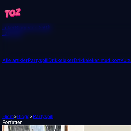
Leker
Blogg
Vinn 250$
Last ned
Alle artikler
Partyspill
Drikkeleker
Drikkeleker med kort
Kult
Hjem
>
Blogg
>
Partyspill
Forfatter