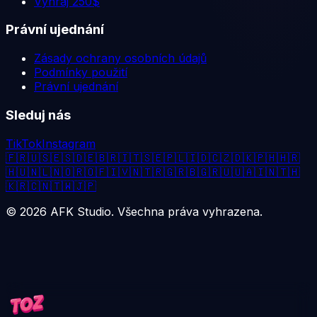
Vyhraj 250$
Právní ujednání
Zásady ochrany osobních údajů
Podmínky použití
Právní ujednání
Sleduj nás
TikTok
Instagram
🇫🇷
🇺🇸
🇪🇸
🇩🇪
🇧🇷
🇮🇹
🇸🇪
🇵🇱
🇮🇩
🇨🇿
🇩🇰
🇵🇭
🇭🇷
🇭🇺
🇳🇱
🇳🇴
🇷🇴
🇫🇮
🇻🇳
🇹🇷
🇬🇷
🇧🇬
🇷🇺
🇺🇦
🇮🇳
🇹🇭
🇰🇷
🇨🇳
🇹🇼
🇯🇵
©
2026
AFK Studio. Všechna práva vyhrazena.