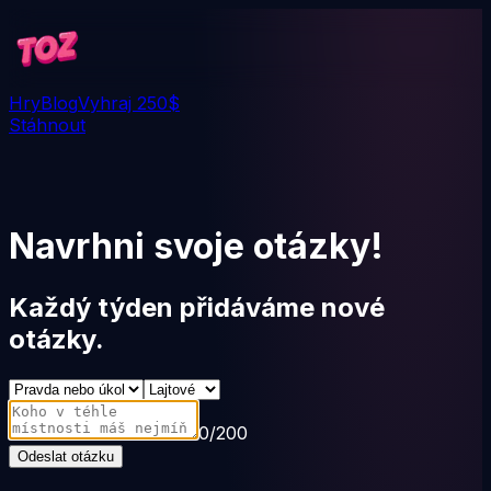
Hry
Blog
Vyhraj 250$
Stáhnout
Navrhni svoje otázky!
Každý týden přidáváme nové
otázky.
0
/
200
Odeslat otázku