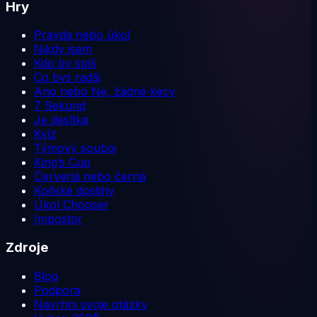
Hry
Pravda nebo úkol
Nikdy jsem
Kdo by spíš
Co bys radši
Ano nebo Ne, žádné kecy
7 Sekund
Je desítka
Kvíz
Týmový souboj
King’s Cup
Červená nebo černá
Koňské dostihy
Úkol Chooser
Impostor
Zdroje
Blog
Podpora
Navrhni svoje otázky