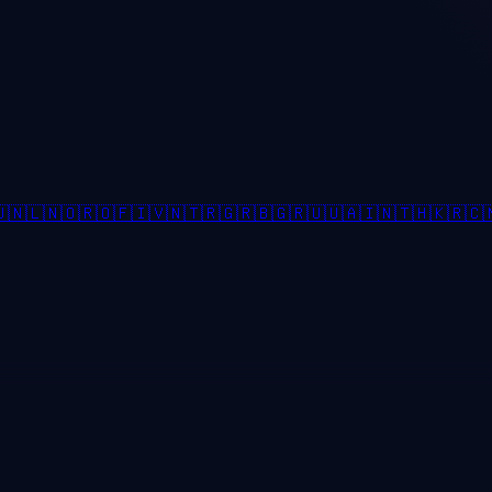

🇳🇱
🇳🇴
🇷🇴
🇫🇮
🇻🇳
🇹🇷
🇬🇷
🇧🇬
🇷🇺
🇺🇦
🇮🇳
🇹🇭
🇰🇷
🇨