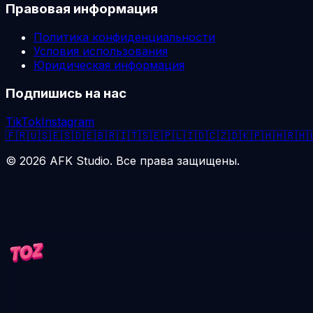
Правовая информация
Политика конфиденциальности
Условия использования
Юридическая информация
Подпишись на нас
TikTok
Instagram
🇫🇷
🇺🇸
🇪🇸
🇩🇪
🇧🇷
🇮🇹
🇸🇪
🇵🇱
🇮🇩
🇨🇿
🇩🇰
🇵🇭
🇭🇷
🇭
©
2026
AFK Studio. Все права защищены.