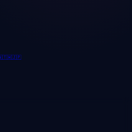

🇹🇼
🇯🇵