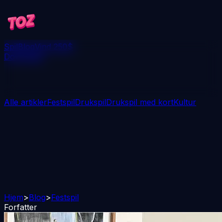
Spil
Blog
Vind 250$
Download
Alle artikler
Festspil
Drukspil
Drukspil med kort
Kultur
Hjem
>
Blog
>
Festspil
Forfatter