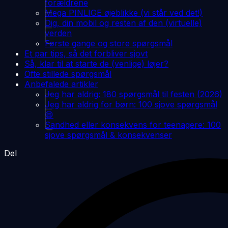
forældrene
Mega PINLIGE øjeblikke (vi står ved det!)
Dig, din mobil og resten af den (virtuelle)
verden
Første gange og store spørgsmål
Et par tips, så det forbliver sjovt
Så, klar til at starte de (venlige) løjer?
Ofte stillede spørgsmål
Anbefalede artikler
Jeg har aldrig: 180 spørgsmål til festen (2026)
Jeg har aldrig for børn: 100 sjove spørgsmål
😄
Sandhed eller konsekvens for teenagere: 100
sjove spørgsmål & konsekvenser
Del