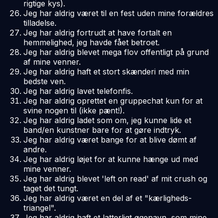
rigtige kys).
Jeg har aldrig været til en fest uden mine forældres
tilladelse.
Jeg har aldrig fortrudt at have fortalt en
hemmelighed, jeg havde fået betroet.
Jeg har aldrig blevet mega flov offentligt på grund
af mine venner.
Jeg har aldrig haft et stort skænderi med min
bedste ven.
Jeg har aldrig lavet telefonfis.
Jeg har aldrig oprettet en gruppechat kun for at
svine nogen til (ikke pænt!).
Jeg har aldrig ladet som om, jeg kunne lide et
band/en kunstner bare for at gøre indtryk.
Jeg har aldrig været bange for at blive dømt af
andre.
Jeg har aldrig løjet for at kunne hænge ud med
mine venner.
Jeg har aldrig blevet 'left on read' af mit crush og
taget det tungt.
Jeg har aldrig været en del af et "kærligheds-
triangel".
Jeg har aldrig haft et latterligt øgenavn, som mine