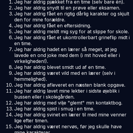
Jeg har aldrig pjækket fra en time (selv bare én).
Jeg har aldrig snydt til en prøve eller eksamen.
Jeg har aldrig fået en rigtig dårlig karakter og skjult
den for mine forældre.
Jeg har aldrig fået en eftersidning.
Jeg har aldrig meldt mig syg for at slippe for skole.
Jeg har aldrig fået et ukontrollerbart grineflip midt i
en time.
Jeg har aldrig hadet en lærer så meget, at jeg
lavede en ond joke med dem (i mit hoved eller i
virkeligheden!).
Jeg har aldrig blevet smidt ud af en time.
Jeg har aldrig været vild med en lærer (selv i
hemmelighed).
Jeg har aldrig afleveret en næsten blank opgave.
Jeg har aldrig lavet mine lektier i sidste øjeblik i
bussen eller i skolegården.
Jeg har aldrig med vilje "glemt" min kontaktbog.
Jeg har aldrig spist i smug i en time.
Jeg har aldrig svinet en lærer til med mine venner
lige efter timen.
Jeg har aldrig været nervøs, før jeg skulle have
mine karakterer.