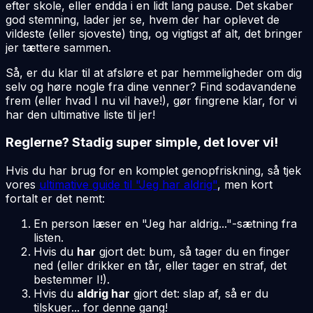
efter skole, eller endda i en lidt lang pause. Det skaber
god stemning, lader jer se, hvem der har oplevet de
vildeste (eller sjoveste) ting, og vigtigst af alt, det bringer
jer tættere sammen.
Så, er du klar til at afsløre et par hemmeligheder om dig
selv og høre nogle fra dine venner? Find sodavandene
frem (eller hvad I nu vil have!), gør fingrene klar, for vi
har den ultimative liste til jer!
Reglerne? Stadig super simple, det lover vi!
Hvis du har brug for en komplet genopfriskning, så tjek
vores
ultimative guide til "Jeg har aldrig"
, men kort
fortalt er det nemt:
En person læser en "Jeg har aldrig..."-sætning fra
listen.
Hvis du
har
gjort det: bum, så tager du en finger
ned (eller drikker en tår, eller tager en straf, det
bestemmer I!).
Hvis du
aldrig har
gjort det: slap af, så er du
tilskuer... for denne gang!