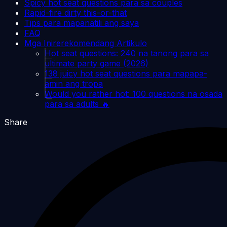
Spicy hot seat questions para sa couples
Rapid-fire dirty this-or-that
Tips para mapanatili ang saya
FAQ
Mga Inirerekomendang Artikulo
Hot seat questions: 240 na tanong para sa
ultimate party game (2026)
138 juicy hot seat questions para mapapa-
amin ang tropa
Would you rather hot: 100 questions na osada
para sa adults 🔥
Share