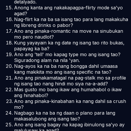
detalyado.
Anong kanta ang nakakapagpa-flirty mode sa'yo
agad?
Nag-flirt ka na ba sa isang tao para lang makakuha
ng libreng drinks o pabor?
Ano ang pinaka-romantic na move na sinubukan
mo pero naudlot?
Kung yayayain ka ng date ng isang tao rito bukas,
papayag ka ba?
Ano ang 'tell' mo kapag type mo ang isang tao?
Siguradong alam na nila 'yan.
Nag-ayos ka na ba nang bongga dahil umaasa
kang makikita mo ang isang specific na tao?
Ano ang pinakamatagal na pag-stalk mo sa profile
ng isang tao nang hindi mo siya na-a-add?
Mas gusto mo bang ikaw ang humahabol o ikaw
ang hinahabol?
Ano ang pinaka-kinabahan ka nang dahil sa crush
mo?
Nagbago ka na ba ng daan o plano para lang
makasalubong ang isang tao?
Ano ang isang bagay na kapag ibinulong sa'yo ay
malulusaw ka agad?