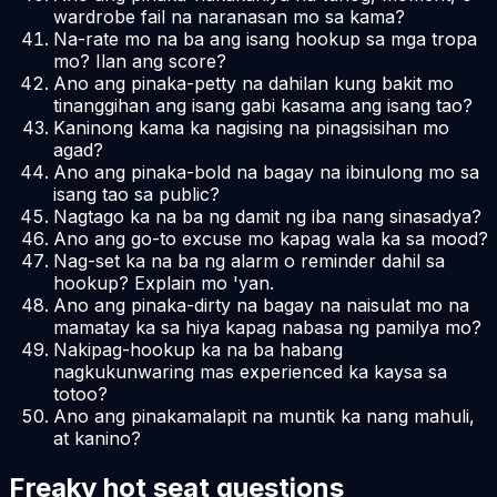
wardrobe fail na naranasan mo sa kama?
Na-rate mo na ba ang isang hookup sa mga tropa
mo? Ilan ang score?
Ano ang pinaka-petty na dahilan kung bakit mo
tinanggihan ang isang gabi kasama ang isang tao?
Kaninong kama ka nagising na pinagsisihan mo
agad?
Ano ang pinaka-bold na bagay na ibinulong mo sa
isang tao sa public?
Nagtago ka na ba ng damit ng iba nang sinasadya?
Ano ang go-to excuse mo kapag wala ka sa mood?
Nag-set ka na ba ng alarm o reminder dahil sa
hookup? Explain mo 'yan.
Ano ang pinaka-dirty na bagay na naisulat mo na
mamatay ka sa hiya kapag nabasa ng pamilya mo?
Nakipag-hookup ka na ba habang
nagkukunwaring mas experienced ka kaysa sa
totoo?
Ano ang pinakamalapit na muntik ka nang mahuli,
at kanino?
Freaky hot seat questions