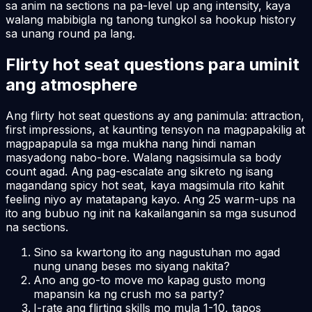
sa anim na sections na pa-level up ang intensity, kaya
walang mabibigla ng tanong tungkol sa hookup history
sa unang round pa lang.
Flirty hot seat questions para uminit
ang atmosphere
Ang flirty hot seat questions ay ang panimula: attraction,
first impressions, at kaunting tensyon na magpapakilig at
magpapapula sa mga mukha nang hindi naman
masyadong nabo-bore. Walang nagsisimula sa body
count agad. Ang pag-escalate ang sikreto ng isang
magandang spicy hot seat, kaya magsimula rito kahit
feeling niyo ay matatapang kayo. Ang 25 warm-ups na
ito ang bubuo ng init na kakailanganin sa mga susunod
na sections.
Sino sa kwartong ito ang nagustuhan mo agad
nung unang beses mo siyang nakita?
Ano ang go-to move mo kapag gusto mong
mapansin ka ng crush mo sa party?
I-rate ang flirting skills mo mula 1-10, tapos