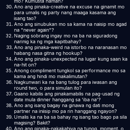
mo? Kumusta naman?
Ano ang pinaka-creative na excuse na ginamit mo
para umalis ng party nang maaga kasama ang
isang tao?
Ano ang sinubukan mo sa kama na naisip mo agad
na "never again"?
Naging sobrang ingay mo na ba na siguradong
narinig ka ng mga kapitbahay?
Ano ang pinaka-weird na istorbo na naranasan mo
habang nasa gitna ng hookup?
Ano ang pinaka-unexpected na lugar kung saan ka
na-hit on?
Anong compliment tungkol sa performance mo sa
kama ang hindi mo makalimutan?
Nagkunwari ka na bang tulog para iwasan ang
round two, o para simulan ito?
Gaano kabilis ang pinakamabilis na pag-usad ng
date mula dinner hanggang sa 'iba na'?
Ano ang isang bagay na ginawa ng dati mong
partner na iniisip mo pa rin hanggang ngayon?
Umalis ka na ba sa bahay ng isang tao bago pa sila
magising? Bakit?
Ano ang pinaka-nakakahiya na tunog, moment, o