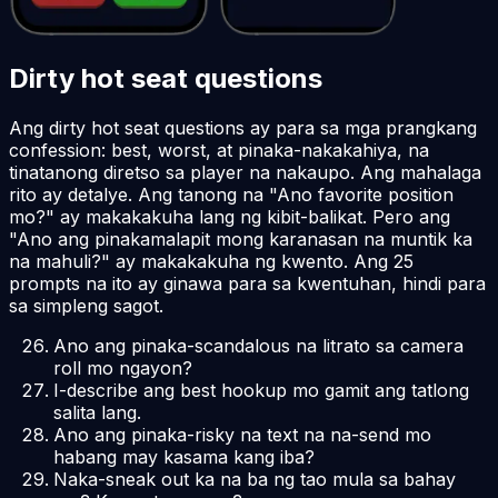
Dirty hot seat questions
Ang dirty hot seat questions ay para sa mga prangkang
confession: best, worst, at pinaka-nakakahiya, na
tinatanong diretso sa player na nakaupo. Ang mahalaga
rito ay detalye. Ang tanong na "Ano favorite position
mo?" ay makakakuha lang ng kibit-balikat. Pero ang
"Ano ang pinakamalapit mong karanasan na muntik ka
na mahuli?" ay makakakuha ng kwento. Ang 25
prompts na ito ay ginawa para sa kwentuhan, hindi para
sa simpleng sagot.
Ano ang pinaka-scandalous na litrato sa camera
roll mo ngayon?
I-describe ang best hookup mo gamit ang tatlong
salita lang.
Ano ang pinaka-risky na text na na-send mo
habang may kasama kang iba?
Naka-sneak out ka na ba ng tao mula sa bahay