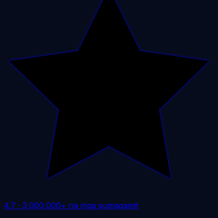
4.7
·
3,000,000+ na mga gumagamit