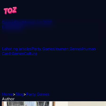
Games
Blog
Manalo ng 250$
I-download
Lahat ng articles
Party Games
Inuman Games
Inuman
Card Games
Culture
Home
>
Blog
>
Party Games
Author