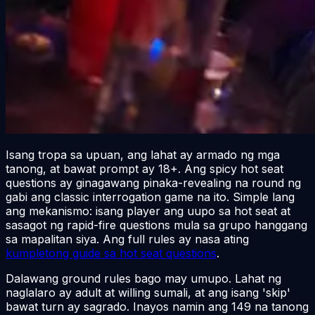
Isang tropa sa upuan, ang lahat ay armado ng mga
tanong, at bawat prompt ay 18+. Ang spicy hot seat
questions ay ginagawang pinaka-revealing na round ng
gabi ang classic interrogation game na ito. Simple lang
ang mekanismo: isang player ang uupo sa hot seat at
sasagot ng rapid-fire questions mula sa grupo hanggang
sa mapalitan siya. Ang full rules ay nasa ating
kumpletong guide sa hot seat questions
.
Dalawang ground rules bago may umupo. Lahat ng
naglalaro ay adult at willing sumali, at ang isang 'skip'
bawat turn ay sagrado. Inayos namin ang 149 na tanong