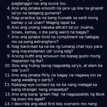
ipagtanggol mo ang score mo.
Ano ang pinaka-smooth na pick-up line na ginamit
sa'yo na talagang gumana?
Nag-practice ka na bang humalik sa sarili mong
kamay o sa unan? Maging tapat ka.
Ano ang unang nakaka-attract sa'yo: mukha,
boses, kamay, o iba pang weird na bagay?
Ano ang pinaka-bold na compliment na naibigay
mo sa isang estranghero?
Nag-backread ka na ba ng lumang chat niyo para
lang maramdaman ulit 'yung kilig?
Anong outfit ang sinusuot mo kapag gusto mong
mapansin ng iba?
Sino ang huling taong nagpakilig sa'yo, at alam ba
nila 'yun?
Ano ang pinaka-flirty na bagay na nagawa mo sa
isang wedding o party?
Nakipag-eye contact ka na ba nang matagal sa
isang stranger nang sinasadya?
Ano ang isang 'green flag' na nagpapabilis ng tibok
ng puso mo agad?
I-describe ang ideal first kiss scenario mo nang