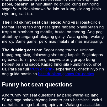
papel, basahin, at huhulaan ng grupo kung kaninong
sagot 'yun. Nakakatawa 'to lalo na kung kilalang-kilala
niyo ang isa't isa.
The TikTok hot seat challenge:
Ang viral roast-circle
format. Isang tao ang nasa gitna habang pinalilibutan ng
tropa at binabato ng mabilis, brutal na tanong. Ang pag-
atubili ay nangangahulugang guilty. Walang skip, walang
mercy. Same game, pero mas mabilis at mas matapang.
The drinking version:
Sagot nang totoo o uminom.
Kapag nag-skip, dalawang shot ang kapalit. Pagkatapos
ng bawat turn, pwedeng mag-vote ang grupo kung
honest ba ang sagot. Kapag hindi sila kumbinsido, shot
uli. Para sa full
truth or drink
experience, check niyo rin
ang guide namin sa
best drinking games for parties
.
Funny hot seat questions
Ang funny hot seat questions ay pang-warm-up lang.
'Yung mga nakakahiyang kwento pero harmless, weird
na habits, o mga bobong opinyon. Walang masasaktan