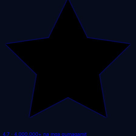
4.7
·
4,000,000+ na mga gumagamit