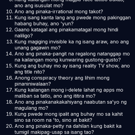
ano ang isusulat mo?
Ano ang pinaka-irrational mong takot?
Kung isang kanta lang ang pwede mong pakinggan
habang buhay, ano 'yun?
Gaano katagal ang pinakamatagal mong hindi
naliligo?
Kung magiging invisible ka ng isang araw, ano ang
unang gagawin mo?
Ano ang pinaka-pangit na regalong natanggap mo
na kailangan mong kunwaring gustong-gusto?
Kung ang buhay mo ay isang reality TV show, ano
ang title nito?
Anong conspiracy theory ang lihim mong
pinaniniwalaan?
Kung kailangan mong i-delete lahat ng apps mo
maliban sa tatlo, ano ang ititira mo?
Ano ang pinakanakakahiyang naabutan sa'yo ng
magulang mo?
Kung pwede mong ipalit ang buhay mo sa kahit
sino sa room na 'to, sino at bakit?
Ano ang pinaka-petty na dahilan kung bakit ka
tumigil makipag-usap sa isang tao?