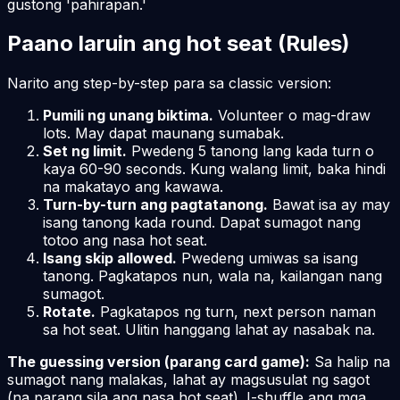
gustong 'pahirapan.'
Paano laruin ang hot seat (Rules)
Narito ang step-by-step para sa classic version:
Pumili ng unang biktima.
Volunteer o mag-draw
lots. May dapat maunang sumabak.
Set ng limit.
Pwedeng 5 tanong lang kada turn o
kaya 60-90 seconds. Kung walang limit, baka hindi
na makatayo ang kawawa.
Turn-by-turn ang pagtatanong.
Bawat isa ay may
isang tanong kada round. Dapat sumagot nang
totoo ang nasa hot seat.
Isang skip allowed.
Pwedeng umiwas sa isang
tanong. Pagkatapos nun, wala na, kailangan nang
sumagot.
Rotate.
Pagkatapos ng turn, next person naman
sa hot seat. Ulitin hanggang lahat ay nasabak na.
The guessing version (parang card game):
Sa halip na
sumagot nang malakas, lahat ay magsusulat ng sagot
(na parang sila ang nasa hot seat). I-shuffle ang mga