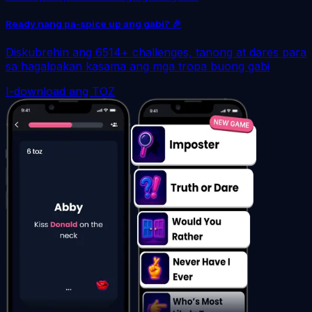
Ready nang pa-spice up ang gabi? 🎉
Diskubrehin ang 6514+ challenges, tanong at dares para
sa hagalpakan kasama ang mga tropa buong gabi
I-download ang TOZ