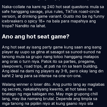
Naka-collate na kami ng 240 hot seat questions mula sa
safe hanggang savage, plus rules, TikTok roast-circle
version, at drinking game variant. Gusto mo ba ng funny
icebreakers o spicy 18+ na bala para mapahiya ang
tropa? Nandito na lahat.
Ano ang hot seat game?
Ang hot seat ay isang party game kung saan ang isang
player ay uupo sa gitna at sasagot sa sunod-sunod na
tanong mula sa grupo nang totoo hanggang matapos
ang oras o turn niya. Patok ito sa parties, pregame,
sleepovers, road trips, at pati na rin sa team building.
Ang ideal na dami ng players ay 3-8, pero okay lang din
kahit 2 lang para sa intense na one-on-one.
Walang winner o loser dito. Ang punto lang ay maglabas
ng secrets, nakakahiyang kwento, at hot takes na
tinatago ng mga kaibigan mo. May mga grupong chill
lang, may iba namang brutal. Depende ang timpla sa
mga tanong na pipiliin niyo at kung gaano niyo sila