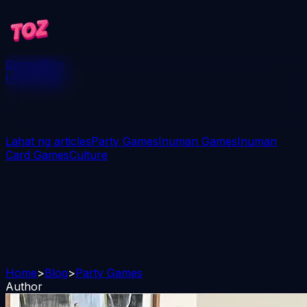
Games
Blog
I-download
Lahat ng articles
Party Games
Inuman Games
Inuman
Card Games
Culture
Home
>
Blog
>
Party Games
Author