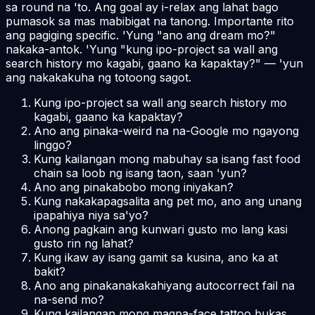
sa round na 'to. Ang goal ay i-relax ang lahat bago
pumasok sa mas mabibigat na tanong. Importante rito
ang pagiging specific. 'Yung "ano ang dream mo?"
nakaka-antok. 'Yung "kung ipo-project sa wall ang
search history mo kagabi, gaano ka kapaktay?" — 'yun
ang nakakakuha ng totoong sagot.
Kung ipo-project sa wall ang search history mo
kagabi, gaano ka kapaktay?
Ano ang pinaka-weird na na-Google mo ngayong
linggo?
Kung kailangan mong mabuhay sa isang fast food
chain sa loob ng isang taon, saan 'yun?
Ano ang pinakabobo mong iniyakan?
Kung nakakapagsalita ang pet mo, ano ang unang
ipapahiya niya sa'yo?
Anong pagkain ang kunwari gusto mo lang kasi
gusto rin ng lahat?
Kung ikaw ay isang gamit sa kusina, ano ka at
bakit?
Ano ang pinakanakakahiyang autocorrect fail na
na-send mo?
Kung kailangan mong magpa-face tattoo bukas,