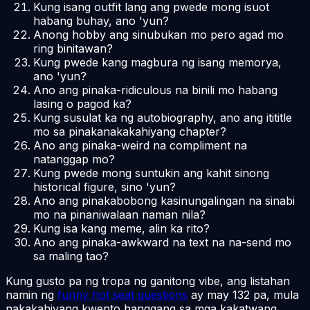
Kung isang outfit lang ang pwede mong isuot
habang buhay, ano 'yun?
Anong hobby ang sinubukan mo pero agad mo
ring binitawan?
Kung pwede kang magbura ng isang memorya,
ano 'yun?
Ano ang pinaka-ridiculous na binili mo habang
lasing o pagod ka?
Kung susulat ka ng autobiography, ano ang itititle
mo sa pinakanakakahiyang chapter?
Ano ang pinaka-weird na compliment na
natanggap mo?
Kung pwede mong suntukin ang kahit sinong
historical figure, sino 'yun?
Ano ang pinakabobong kasinungalingan na sinabi
mo na pinaniwalaan naman nila?
Kung isa kang meme, alin ka rito?
Ano ang pinaka-awkward na text na na-send mo
sa maling tao?
Kung gusto pa ng tropa ng ganitong vibe, ang listahan
namin ng
funny hot seat questions
ay may 132 pa, mula
nakakahiyang kwento hanggang sa mga kakatwang