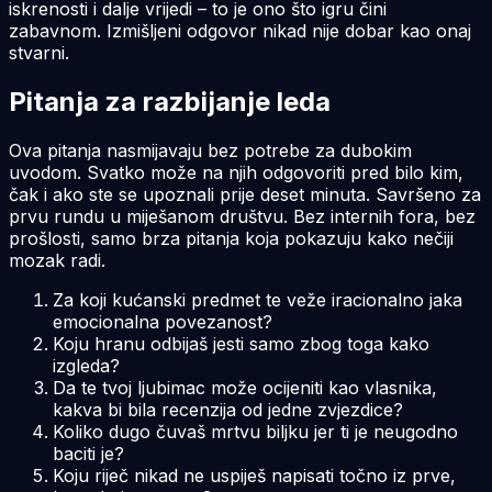
iskrenosti i dalje vrijedi – to je ono što igru čini
zabavnom. Izmišljeni odgovor nikad nije dobar kao onaj
stvarni.
Pitanja za razbijanje leda
Ova pitanja nasmijavaju bez potrebe za dubokim
uvodom. Svatko može na njih odgovoriti pred bilo kim,
čak i ako ste se upoznali prije deset minuta. Savršeno za
prvu rundu u miješanom društvu. Bez internih fora, bez
prošlosti, samo brza pitanja koja pokazuju kako nečiji
mozak radi.
Za koji kućanski predmet te veže iracionalno jaka
emocionalna povezanost?
Koju hranu odbijaš jesti samo zbog toga kako
izgleda?
Da te tvoj ljubimac može ocijeniti kao vlasnika,
kakva bi bila recenzija od jedne zvjezdice?
Koliko dugo čuvaš mrtvu biljku jer ti je neugodno
baciti je?
Koju riječ nikad ne uspiješ napisati točno iz prve,