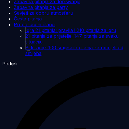
Zabavna pitanja za dopisivanje
Zabavna pitanja za party
Savjeti za dobru atmosferu
Česta pitanja
Preporučeni članci
Igra 21 pitanja: pravila i 210 pitanja za igru
21 pitanja za prijatelje: 147 pitanja za svaku
situaciju
Bi li radije: 100 smiješnih pitanja za umrijeti od
smijeha
Podijeli