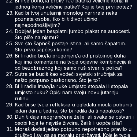
Bi li se borio/la protiv 100 pataka veličine konja ili
jednog konja veličine patke? Koji je tvoj prvi potez?
Kad bi tvoj unutarnji monolog narrirala neka
poznata osoba, tko bi ti život učinio
najnepodnošljivijim?
Dobiješ jedan besplatni jumbo plakat na autocesti.
Što piše na njemu?
Sve što šapneš postaje istina, ali samo šapatom.
Što prvo šapćeš i kome?
Bi li radije bio/la progonjen/a od pristojnog duha
koji ima komentare na tvoje odjevne kombinacije ili
od bezobraznog koji samo ruši stvari s polica?
Sutra se budiš kao vodeći svjetski stručnjak za
nešto potpuno beskorisno. Što je to?
Bi li radije imao/la ruke umjesto stopala ili stopala
umjesto ruku? Opiši nam svoju novu jutarnju
rutinu.
Kad bi se tvoja refleksija u ogledalu mogla pobuniti
jedan dan u tjednu, što bi radila da ti napakosti?
Duh ti daje neograničene želje, ali svaka se ostvari i
osobi koja te najviše živcira. Želiš li uopće išta?
Moraš dodati jedno potpuno nepotrebno pravilo u
društvo i svi ga se moraju pridržavati. Koje je tvoje