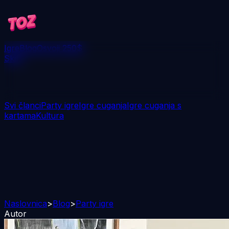
Igre
Blog
Osvoji 250$
Skini
Svi članci
Party igre
Igre cuganja
Igre cuganja s
kartama
Kultura
Naslovnica
>
Blog
>
Party igre
Autor