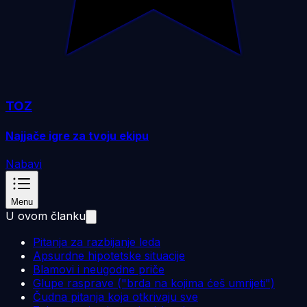
TOZ
Najjače igre za tvoju ekipu
Nabavi
Menu
U ovom članku
Pitanja za razbijanje leda
Apsurdne hipotetske situacije
Blamovi i neugodne priče
Glupe rasprave ("brda na kojima ćeš umrijeti")
Čudna pitanja koja otkrivaju sve