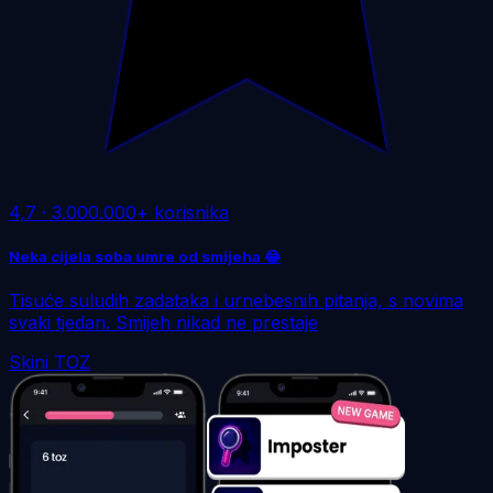
4,7
·
3.000.000+ korisnika
Neka cijela soba umre od smijeha 😂
Tisuće suludih zadataka i urnebesnih pitanja, s novima
svaki tjedan. Smijeh nikad ne prestaje
Skini TOZ