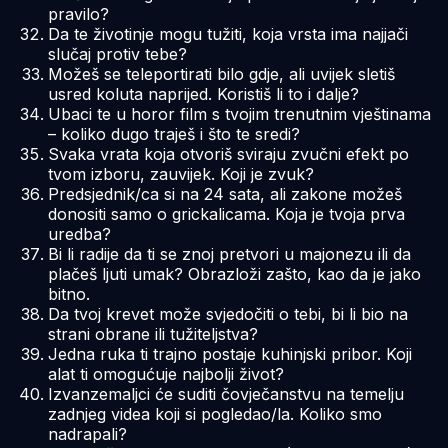
pravilo?
Da te životinje mogu tužiti, koja vrsta ima najjači
slučaj protiv tebe?
Možeš se teleportirati bilo gdje, ali uvijek sletiš
usred koluta naprijed. Koristiš li to i dalje?
Ubaci te u horor film s tvojim trenutnim vještinama
– koliko dugo traješ i što te sredi?
Svaka vrata koja otvoriš sviraju zvučni efekt po
tvom izboru, zauvijek. Koji je zvuk?
Predsjednik/ca si na 24 sata, ali zakone možeš
donositi samo o grickalicama. Koja je tvoja prva
uredba?
Bi li radije da ti se znoj pretvori u majonezu ili da
plačeš ljuti umak? Obrazloži zašto, kao da je jako
bitno.
Da tvoj krevet može svjedočiti o tebi, bi li bio na
strani obrane ili tužiteljstva?
Jedna ruka ti trajno postaje kuhinjski pribor. Koji
alat ti omogućuje najbolji život?
Izvanzemaljci će suditi čovječanstvu na temelju
zadnjeg videa koji si pogledao/la. Koliko smo
nadrapali?