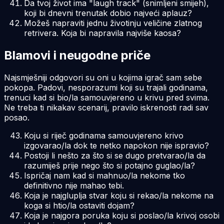
Da tvoj život ima "laugh track" (snimljeni smijeh),
koji bi dnevni trenutak dobio najveći aplauz?
Možeš napraviti jednu životinju veličine zlatnog
retrivera. Koja bi napravila najviše kaosa?
Blamovi i neugodne priče
Najsmješniji odgovori su oni u kojima igrač sam sebe
pokopa. Padovi, nesporazumi koji su trajali godinama,
trenuci kad si bio/la samouvjereno u krivu pred svima.
Ne treba ti nikakav scenarij, pravilo iskrenosti radi sav
posao.
Koju si riječ godinama samouvjereno krivo
izgovarao/la dok te netko napokon nije ispravio?
Postoji li nešto za što si se dugo pretvarao/la da
razumiješ prije nego što si potajno guglao/la?
Ispričaj nam kad si mahnuo/la nekome tko
definitivno nije mahao tebi.
Koja je najgluplja stvar koju si rekao/la nekome na
koga si htio/la ostaviti dojam?
Koja je najgora poruka koju si poslao/la krivoj osobi