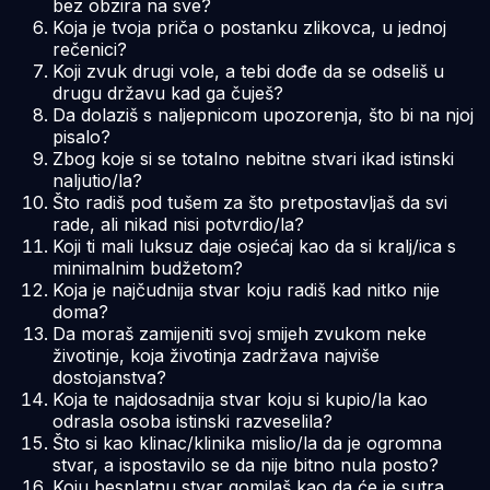
bez obzira na sve?
Koja je tvoja priča o postanku zlikovca, u jednoj
rečenici?
Koji zvuk drugi vole, a tebi dođe da se odseliš u
drugu državu kad ga čuješ?
Da dolaziš s naljepnicom upozorenja, što bi na njoj
pisalo?
Zbog koje si se totalno nebitne stvari ikad istinski
naljutio/la?
Što radiš pod tušem za što pretpostavljaš da svi
rade, ali nikad nisi potvrdio/la?
Koji ti mali luksuz daje osjećaj kao da si kralj/ica s
minimalnim budžetom?
Koja je najčudnija stvar koju radiš kad nitko nije
doma?
Da moraš zamijeniti svoj smijeh zvukom neke
životinje, koja životinja zadržava najviše
dostojanstva?
Koja te najdosadnija stvar koju si kupio/la kao
odrasla osoba istinski razveselila?
Što si kao klinac/klinika mislio/la da je ogromna
stvar, a ispostavilo se da nije bitno nula posto?
Koju besplatnu stvar gomilaš kao da će je sutra