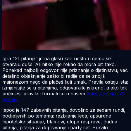
Igra "21 pitanja" je na glasu kao nešto u čemu se
otvaraju duše. Ali nitko nije rekao da mora biti tako.
Ponekad najbolji odgovor nije priznanje o djetinjstvu, već
detaljno objašnjenje zašto bi radije da se znojiš
majonezom nego da plačeš ljuti umak. Pravila ostaju ista:
izmjenjujte se u pitanjima, odgovarajte iskreno, a ako tek
počinješ, pravila i formati su u našem
vodiču za igru 21
pitanje
.
Ispod je 147 zabavnih pitanja, dovoljno za sedam rundi,
podijeljenih po temama: razbijanje leda, apsurdne
hipotetske situacije, blamovi, glupe rasprave, čudna
pitanja, pitanja za dopisivanje i party set. Pravilo