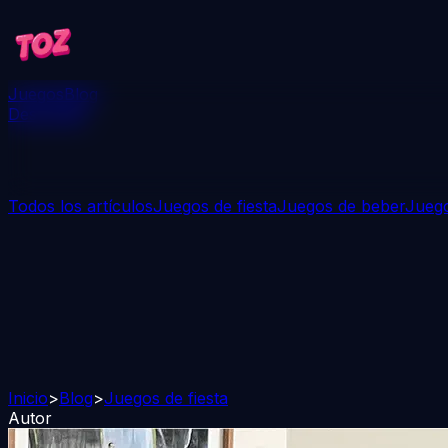
Juegos
Blog
Descargar
Todos los artículos
Juegos de fiesta
Juegos de beber
Juego
Inicio
>
Blog
>
Juegos de fiesta
Autor