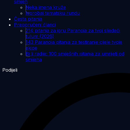
smijeh
Neka imena kruže
Isprobaj tematsku rundu
Česta pitanja
Preporučeni članci
214 pitanja za igru Paranoia za tvoj sljedeći
tulum (2026)
143 Paranoia pitanja za testiranje cijele tvoje
ekipe
Bi li radije: 100 smiješnih pitanja za umrijeti od
smijeha
Podijeli