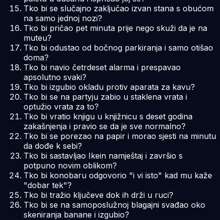
Tko bi se slučajno zaključao izvan stana s obućom
na samo jednoj nozi?
Tko bi pričao pet minuta prije nego skuži da je na
muteu?
Tko bi odustao od bočnog parkiranja i samo otišao
doma?
Tko bi navio četrdeset alarma i prespavao
apsolutno svaki?
Tko bi izgubio okladu protiv aparata za kavu?
Tko bi se na partyju zabio u staklena vrata i
optužio vrata za to?
Tko bi vratio knjigu u knjižnicu s deset godina
zakašnjenja i pravio se da je sve normalno?
Tko bi se porezao na papir i morao sjesti na minutu
da dođe k sebi?
Tko bi sastavljao Ikein namještaj i završio s
potpuno novim oblikom?
Tko bi konobaru odgovorio "i vi isto" kad mu kaže
"dobar tek"?
Tko bi tražio ključeve dok ih drži u ruci?
Tko bi se na samoposlužnoj blagajni svađao oko
skeniranja banane i izgubio?