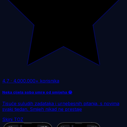
4,7
·
4.000.000+ korisnika
Neka cijela soba umre od smijeha 😂
Tisuće suludih zadataka i urnebesnih pitanja, s novima
svaki tjedan. Smijeh nikad ne prestaje
Skini TOZ