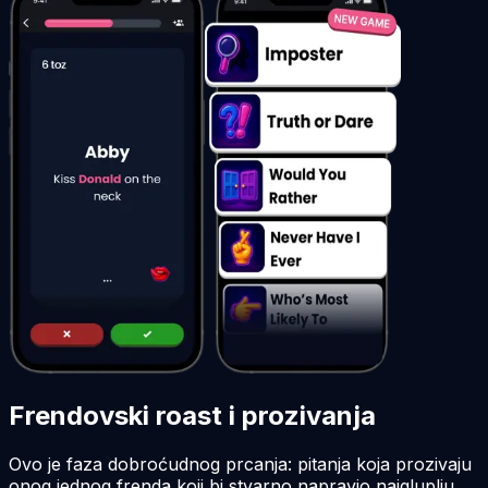
Frendovski roast i prozivanja
Ovo je faza dobroćudnog prcanja: pitanja koja prozivaju
onog jednog frenda koji bi stvarno napravio najgluplju