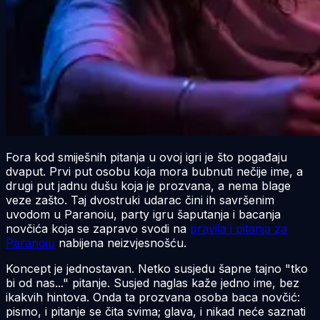
Fora kod smiješnih pitanja u ovoj igri je što pogađaju
dvaput. Prvi put osobu koja mora bubnuti nečije ime, a
drugi put jadnu dušu koja je prozvana, a nema blage
veze zašto. Taj dvostruki udarac čini ih savršenim
uvodom u Paranoiu, party igru šaputanja i bacanja
novčića koja se zapravo svodi na
pravila i pitanja za
Paranoiu
nabijena neizvjesnošću.
Koncept je jednostavan. Netko susjedu šapne tajno "tko
bi od nas..." pitanje. Susjed naglas kaže jedno ime, bez
ikakvih hintova. Onda ta prozvana osoba baca novčić:
pismo, i pitanje se čita svima; glava, i nikad neće saznati