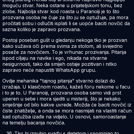
moguću stvar. Neka ostane u prijateljskom tonu, bez
zlobe. Najbolja stvar kod roasta u Paranoiji je to što
prozvana osoba ne čuje za što ju se optužuje, pa mora
pročitati sobu i odlučiti isplati li se uopće baciti novčić da
sazna koliko je zapravo prozvana.
Postoji poseban gušt u gledanju nekoga tko je prozvan
kako sužava oči prema svima za stolom, ali svejedno
poseže za novčićem. To je vrhunac prozivanja. Pitanja
ispod ciljaju na navike i ego, nikada na stvarne
nesigurnosti, tako da smijeh ostaje pozitivan i nitko
zapravo neće napustiti WhatsApp grupu.
Ovdje mehanika "tajnog pitanja" stvarno dolazi do
izražaja. U klasičnom roastu, kažeš foru nekome u facu
i to je to. U Paranoiji, prozvana osoba samo vidi prst
uperen u sebe i mora sjediti u misteriji, što je nekako
smješnije od bilo kakve uvrede. Možda će baciti novčić iz
čiste znatiželje, a onda se mora nasmijati na vlastiti račun
kad optužba izađe na vidjelo. U osnovi, samoroastanje
na temelju bacanja novčića.
Tko bi izgubio svađu s djetetom i spominjao to