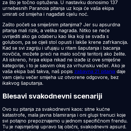
za što je točno optužena. U nastavku donosimo 137
urnebesnih Paranoia pitanja uz koja će vaša ekipa
umirati od smijeha i nagađati cijelu noć.
Zašto početi sa smiješnim pitanjima? Jer su apsurdna
pitanja mali rizik, a velika nagrada. Nitko se neće
uvrijediti ako ga odaberu kao lika koji se svađa s
golubom, pa se cijeli stol opusti i lakše krene zafrkancija.
Kad se svi zagriju i ufujaju u ritam šaputanja i bacanja
novčića, možete preći na malo sočniji teritorij ako želite.
Ali iskreno, hrpa ekipa nikad ne izađe iz ove smiješne
kategorije, i to je sasvim okej za vrhunsku večer. Ako je
vaša ekipa baš takva, naš popis
zabavna 21 pitanja
daje
vam cijelu večer smijeha uz otvorene odgovore, bez
ikakvog šaputanja.
Blesavi svakodnevni scenariji
Ovo su pitanja za svakodnevni kaos: sitne kućne
katastrofe, mala javna blamiranja i oni glupi trenuci koje
svi potajno prepoznajemo u jednom specifičnom frendu.
Tu je najsmješniji upravo taj obični, svakodnevni apsurd.