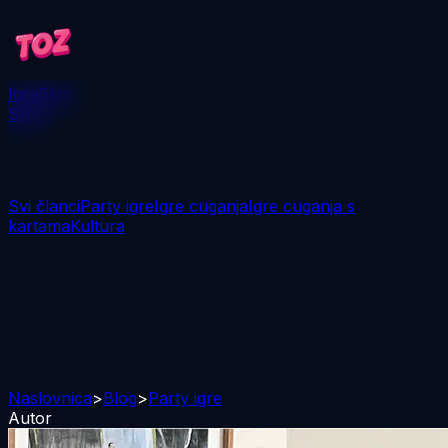
Igre
Blog
Skini
Svi članci
Party igre
Igre cuganja
Igre cuganja s
kartama
Kultura
Naslovnica
>
Blog
>
Party igre
Autor