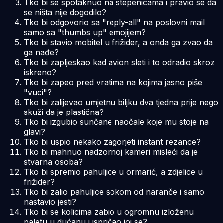
Tko bi se spotaknuo na stepenicama i pravio se da
se ništa nije dogodilo?
Tko bi odgovorio sa "reply-all" na poslovni mail
samo sa "thumbs up" emojijem?
Tko bi stavio mobitel u frižider, a onda ga zvao da
ga nađe?
Tko bi zapljeskao kad avion sleti i to odradio skroz
iskreno?
Tko bi zapeo pred vratima na kojima jasno piše
"vuci"?
Tko bi zalijevao umjetnu biljku dva tjedna prije nego
skuži da je plastična?
Tko bi izgubio sunčane naočale koje mu stoje na
glavi?
Tko bi uspio nekako zagorjeti instant rezance?
Tko bi mahnuo nadzornoj kameri misleći da je
stvarna osoba?
Tko bi spremio pahuljice u ormarić, a zdjelice u
frižider?
Tko bi zalio pahuljice sokom od naranče i samo
nastavio jesti?
Tko bi se kolicima zabio u ogromnu izloženu
paletu u dućanu i ispričao joj se?