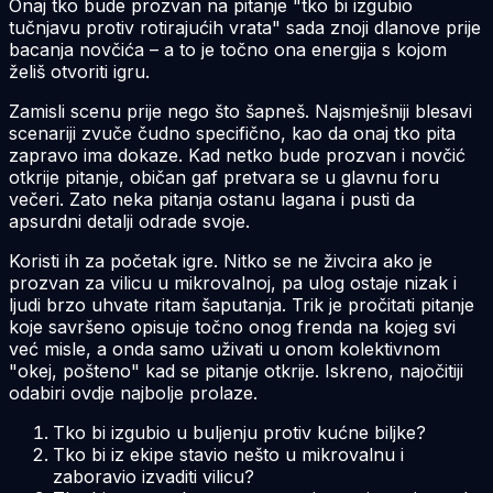
Onaj tko bude prozvan na pitanje "tko bi izgubio
tučnjavu protiv rotirajućih vrata" sada znoji dlanove prije
bacanja novčića – a to je točno ona energija s kojom
želiš otvoriti igru.
Zamisli scenu prije nego što šapneš. Najsmješniji blesavi
scenariji zvuče čudno specifično, kao da onaj tko pita
zapravo ima dokaze. Kad netko bude prozvan i novčić
otkrije pitanje, običan gaf pretvara se u glavnu foru
večeri. Zato neka pitanja ostanu lagana i pusti da
apsurdni detalji odrade svoje.
Koristi ih za početak igre. Nitko se ne živcira ako je
prozvan za vilicu u mikrovalnoj, pa ulog ostaje nizak i
ljudi brzo uhvate ritam šaputanja. Trik je pročitati pitanje
koje savršeno opisuje točno onog frenda na kojeg svi
već misle, a onda samo uživati u onom kolektivnom
"okej, pošteno" kad se pitanje otkrije. Iskreno, najočitiji
odabiri ovdje najbolje prolaze.
Tko bi izgubio u buljenju protiv kućne biljke?
Tko bi iz ekipe stavio nešto u mikrovalnu i
zaboravio izvaditi vilicu?