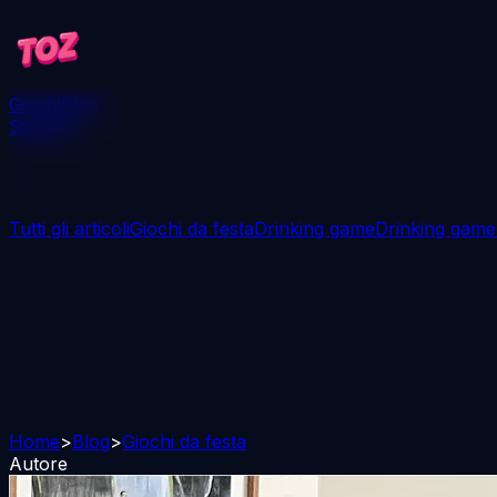
Giochi
Blog
Scarica
Tutti gli articoli
Giochi da festa
Drinking game
Drinking game
Home
>
Blog
>
Giochi da festa
Autore