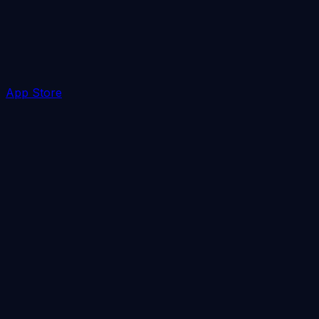
App Store