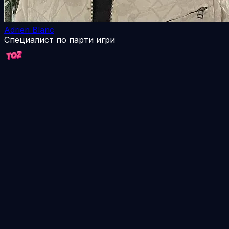
Adrien Blanc
Специалист по парти игри