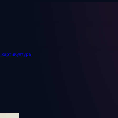
и карти
Култура