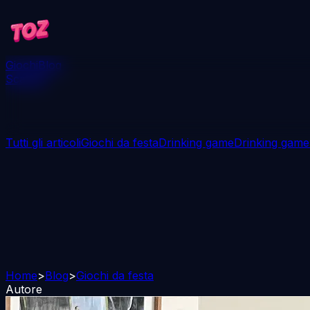
Giochi
Blog
Scarica
Tutti gli articoli
Giochi da festa
Drinking game
Drinking game
Home
>
Blog
>
Giochi da festa
Autore