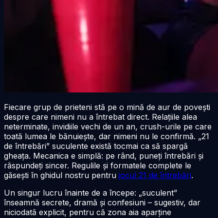
Fiecare grup de prieteni stă pe o mină de aur de povești
despre care nimeni nu a întrebat direct. Relațiile alea
neterminate, invidiile vechi de un an, crush-urile pe care
toată lumea le bănuiește, dar nimeni nu le confirmă. „21
de întrebări” suculente există tocmai ca să spargă
gheața. Mecanica e simplă: pe rând, puneți întrebări și
răspundeți sincer. Regulile și formatele complete le
găsești în ghidul nostru pentru
jocul 21 de întrebări
.
Un singur lucru înainte de a începe: „suculent”
înseamnă secrete, dramă și confesiuni – sugestiv, dar
niciodată explicit, pentru că zona aia aparține