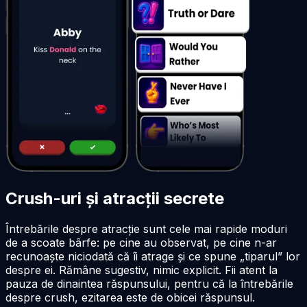
Crush-uri și atracții secrete
Întrebările despre atracție sunt cele mai rapide moduri
de a scoate bârfe: pe cine au observat, pe cine n-ar
recunoaște niciodată că îi atrage și ce spune „tiparul” lor
despre ei. Rămâne sugestiv, nimic explicit. Fii atent la
pauza de dinaintea răspunsului, pentru că la întrebările
despre crush, ezitarea este de obicei răspunsul.