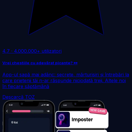
4,7
·
4.000.000+ utilizatori
Vrei chestiile cu adevărat picante? 👀
App-ul sapă mai adânc: secrete, mărturisiri și întrebări la
care prietenii tăi n-ar răspunde niciodată treji. Altele noi
în fiecare săptămână
Descarcă TOZ