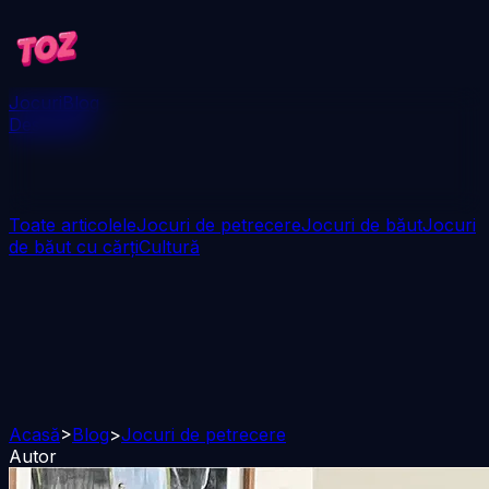
Jocuri
Blog
Descarcă
Toate articolele
Jocuri de petrecere
Jocuri de băut
Jocuri
de băut cu cărți
Cultură
Acasă
>
Blog
>
Jocuri de petrecere
Autor