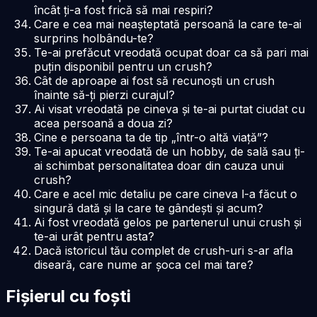
încât ți-a fost frică să mai respiri?
Care e cea mai neașteptată persoană la care te-ai
surprins holbându-te?
Te-ai prefăcut vreodată ocupat doar ca să pari mai
puțin disponibil pentru un crush?
Cât de aproape ai fost să recunoști un crush
înainte să-ți pierzi curajul?
Ai visat vreodată pe cineva și te-ai purtat ciudat cu
acea persoană a doua zi?
Cine e persoana ta de tip „într-o altă viață”?
Te-ai apucat vreodată de un hobby, de sală sau ți-
ai schimbat personalitatea doar din cauza unui
crush?
Care e acel mic detaliu pe care cineva l-a făcut o
singură dată și la care te gândești și acum?
Ai fost vreodată gelos pe partenerul unui crush și
te-ai urât pentru asta?
Dacă istoricul tău complet de crush-uri s-ar afla
diseară, care nume ar șoca cel mai tare?
Fișierul cu foști