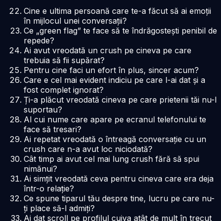
Cine e ultima persoană care te-a făcut să ai emoții
în mijlocul unei conversații?
Ce „green flag” te face să te îndrăgostești penibil de
repede?
Ai avut vreodată un crush pe cineva pe care
trebuia să fii supărat?
Pentru cine faci un efort în plus, sincer acum?
Care e cel mai evident indiciu pe care l-ai dat și a
fost complet ignorat?
Ți-a plăcut vreodată cineva pe care prietenii tăi nu-l
suportau?
Al cui nume care apare pe ecranul telefonului te
face să tresari?
Ai repetat vreodată o întreagă conversație cu un
crush care n-a avut loc niciodată?
Cât timp ai avut cel mai lung crush fără să spui
nimănui?
Ai simțit vreodată ceva pentru cineva care era deja
într-o relație?
Ce spune tiparul tău despre tine, lucru pe care nu-
ți place să-l admiți?
Ai dat scroll pe profilul cuiva atât de mult în trecut