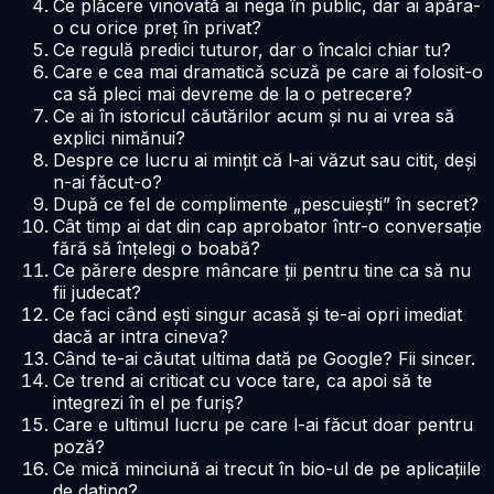
Ce plăcere vinovată ai nega în public, dar ai apăra-
o cu orice preț în privat?
Ce regulă predici tuturor, dar o încalci chiar tu?
Care e cea mai dramatică scuză pe care ai folosit-o
ca să pleci mai devreme de la o petrecere?
Ce ai în istoricul căutărilor acum și nu ai vrea să
explici nimănui?
Despre ce lucru ai mințit că l-ai văzut sau citit, deși
n-ai făcut-o?
După ce fel de complimente „pescuiești” în secret?
Cât timp ai dat din cap aprobator într-o conversație
fără să înțelegi o boabă?
Ce părere despre mâncare ții pentru tine ca să nu
fii judecat?
Ce faci când ești singur acasă și te-ai opri imediat
dacă ar intra cineva?
Când te-ai căutat ultima dată pe Google? Fii sincer.
Ce trend ai criticat cu voce tare, ca apoi să te
integrezi în el pe furiș?
Care e ultimul lucru pe care l-ai făcut doar pentru
poză?
Ce mică minciună ai trecut în bio-ul de pe aplicațiile
de dating?