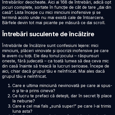
întrebărilor deocheate. Aici ai 168 de întrebări, adică opt
jocuri complete, sortate în funcție de cât de tare „dai din
casă”. Lista începe cu mici minciuni inofensive și se
termină acolo unde nu mai există cale de întoarcere.
Bârfele devin tot mai picante pe măsură ce dai scroll.
Întrebări suculente de încălzire
Întrebările de încălzire sunt confesiuni lejere: mici
minciuni, plăceri vinovate și ipocrizii inofensive pe care
le avem cu toții. Ele dau tonul jocului – răspunsuri
oneste, fără judecată – ca toată lumea să dea ceva mic
din casă înainte să treacă la lucruri serioase. Începe de
aici, chiar dacă grupul tău e neînfricat. Mai ales dacă
grupul tău e neînfricat.
Care e ultima minciună nevinovată pe care ai spus-
o și te-a prins cineva?
Ce lucru te prefaci că detești, dar în secret îți place
la nebunie?
Care e cel mai fals „sună super!” pe care l-ai trimis
luna asta?