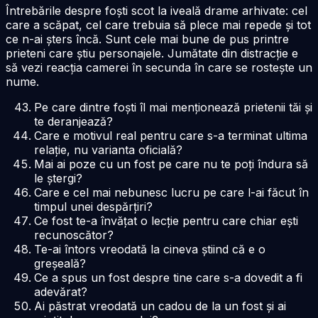
Întrebările despre foști scot la iveală drame arhivate: cel
care a scăpat, cel care trebuia să plece mai repede și tot
ce n-ai șters încă. Sunt cele mai bune de pus printre
prieteni care știu personajele. Jumătate din distracție e
să vezi reacția camerei în secunda în care se rostește un
nume.
Pe care dintre foști îl mai menționează prietenii tăi și
te deranjează?
Care e motivul real pentru care s-a terminat ultima
relație, nu varianta oficială?
Mai ai poze cu un fost pe care nu te poți îndura să
le ștergi?
Care e cel mai nebunesc lucru pe care l-ai făcut în
timpul unei despărțiri?
Ce fost te-a învățat o lecție pentru care chiar ești
recunoscător?
Te-ai întors vreodată la cineva știind că e o
greșeală?
Ce a spus un fost despre tine care s-a dovedit a fi
adevărat?
Ai păstrat vreodată un cadou de la un fost și ai