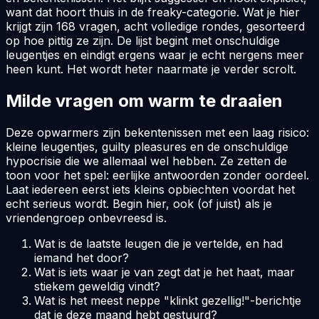
want dat hoort thuis in de freaky-categorie. Wat je hier
krijgt zijn 168 vragen, acht volledige rondes, gesorteerd
op hoe pittig ze zijn. De lijst begint met onschuldige
leugentjes en eindigt ergens waar je echt nergens meer
heen kunt. Het wordt heter naarmate je verder scrolt.
Milde vragen om warm te draaien
Deze opwarmers zijn bekentenissen met een laag risico:
kleine leugentjes, guilty pleasures en de onschuldige
hypocrisie die we allemaal wel hebben. Ze zetten de
toon voor het spel: eerlijke antwoorden zonder oordeel.
Laat iedereen eerst iets kleins opbiechten voordat het
echt serieus wordt. Begin hier, ook (of juist) als je
vriendengroep onbevreesd is.
Wat is de laatste leugen die je vertelde, en had
iemand het door?
Wat is iets waar je van zegt dat je het haat, maar
stiekem geweldig vindt?
Wat is het meest neppe "klinkt gezellig!"-berichtje
dat je deze maand hebt gestuurd?