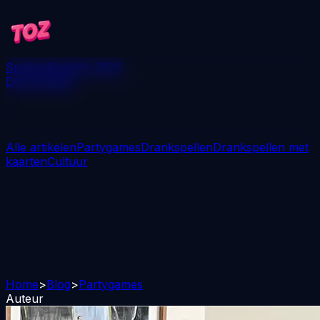
Spellen
Blog
Win 250€
Downloaden
Alle artikelen
Partygames
Drankspellen
Drankspellen met
kaarten
Cultuur
Home
>
Blog
>
Partygames
Auteur