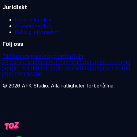
Juridiskt
Integritetspolicy
Användarvillkor
Rättslig information
Följ oss
TikTok
Instagram
Snapchat
YouTube
🇫🇷
🇺🇸
🇪🇸
🇩🇪
🇧🇷
🇮🇹
🇸🇪
🇵🇱
🇮🇩
🇨🇿
🇩🇰
🇵🇭
🇭🇷
🇭🇺
🇳🇱
🇳🇴
🇷🇴
🇫🇮
🇻🇳
🇹🇷
🇬🇷
🇧🇬
🇷🇺
🇺🇦
🇮🇳
🇹🇭
🇰🇷
🇨🇳
🇹🇼
🇯🇵
©
2026
AFK Studio. Alla rättigheter förbehållna.