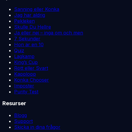
Sanning eller Konka
Jag har aldrig
Pekleken
Skulle Du Hellre
Ja eller nej – inga om och men
7 Sekunder
Hon är en 10
Quiz
Lagkamp
King’s Cup
Rött eller Svart
Kapplopp
Konka Chooser
Imposter
Purity Test
Resurser
Blogg
Support
Skicka in dina frågor