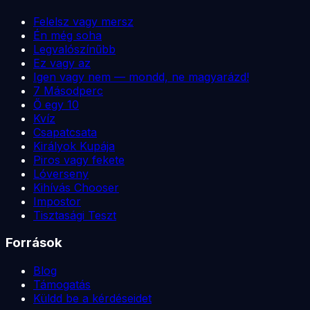
Felelsz vagy mersz
Én még soha
Legvalószínűbb
Ez vagy az
Igen vagy nem — mondd, ne magyarázd!
7 Másodperc
Ő egy 10
Kvíz
Csapatcsata
Királyok Kupája
Piros vagy fekete
Lóverseny
Kihívás Chooser
Impostor
Tisztasági Teszt
Források
Blog
Támogatás
Küldd be a kérdéseidet