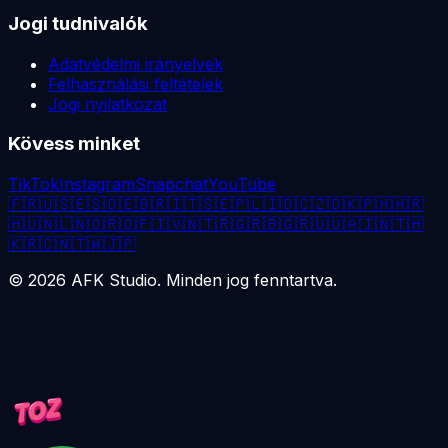
Jogi tudnivalók
Adatvédelmi irányelvek
Felhasználási feltételek
Jogi nyilatkozat
Kövess minket
TikTok
Instagram
Snapchat
YouTube
🇫🇷
🇺🇸
🇪🇸
🇩🇪
🇧🇷
🇮🇹
🇸🇪
🇵🇱
🇮🇩
🇨🇿
🇩🇰
🇵🇭
🇭🇷
🇭🇺
🇳🇱
🇳🇴
🇷🇴
🇫🇮
🇻🇳
🇹🇷
🇬🇷
🇧🇬
🇷🇺
🇺🇦
🇮🇳
🇹🇭
🇰🇷
🇨🇳
🇹🇼
🇯🇵
©
2026
AFK Studio. Minden jog fenntartva.